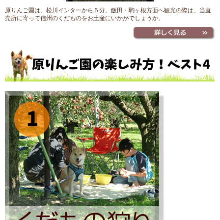
原りんご園は、松川インターから５分。飯田・駒ヶ根方面へ観光の際は、当直
売所に寄って信州のくだものをお土産にいかがでしょうか。