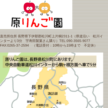
直売所住所 長野県下伊那郡松川町上片桐2311-1（県道沿い 松川イ
ンターより3分 宇寿田製菓さん隣り）TEL:090-3565-9077
FAX:0265-37-2594 （電話受付：10時から15時まで 不定休）