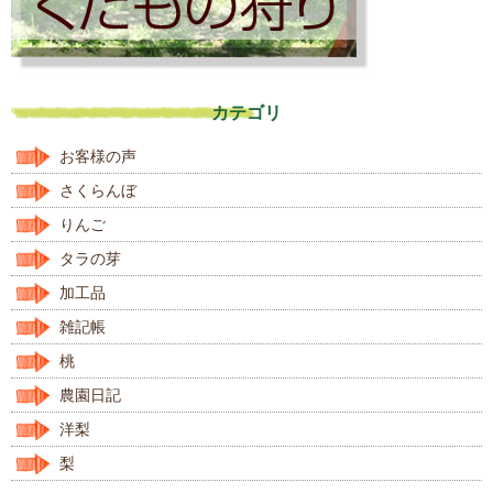
カテゴリ
お客様の声
さくらんぼ
りんご
タラの芽
加工品
雑記帳
桃
農園日記
洋梨
梨