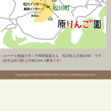
＜カーナビ検索の方＞宇寿田製菓さん 松川町上片桐1944 です。
（自宅は松川町上片桐1544-1番地です）
Copyright(C) HARA-RINGO 2007-2011 All Rights Reserved.