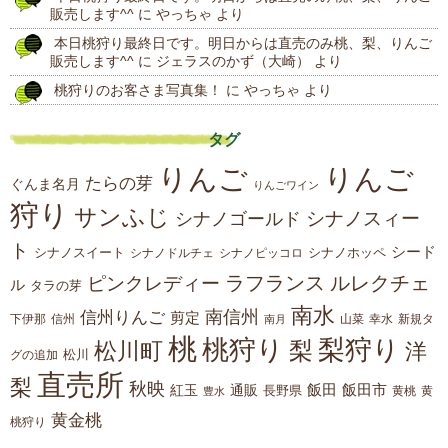
販売します^^
に
やっちゃ
より
本日桃狩り最終日です。明日からは直売のみ桃、梨、りんご
販売します^^
に
ジェラスのかず（大崎）
より
桃狩りのお客さま写真集！
に
やっちゃ
より
タグ
りんご
りんご
たらの芽
ぐんま名月
りんごワイン
狩り
サンふじ
シナノスィー
シナノゴールド
ト
シード
シナノスイート
シナノホッペ
シナノドルチェ
シナノピッコロ
ラフランス
ルレクチェ
ピンクレディー
ル
タラの芽
南水
南信州
信州りんご
剪定
下伊那
山菜
信州
南月
幸水
新規タ
桃
桃狩り
梨狩り
梨
松川町
洋
松川
グの追加
直売所
梨
秋映
紅玉
通販
飯田
飯田市
長野県
黄
豊水
黄桃
黄金桃
桃狩り