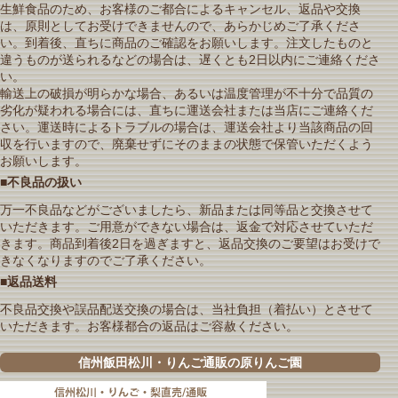
生鮮食品のため、お客様のご都合によるキャンセル、返品や交換
は、原則としてお受けできませんので、あらかじめご了承くださ
い。到着後、直ちに商品のご確認をお願いします。注文したものと
違うものが送られるなどの場合は、遅くとも2日以内にご連絡くださ
い。
輸送上の破損が明らかな場合、あるいは温度管理が不十分で品質の
劣化が疑われる場合には、直ちに運送会社または当店にご連絡くだ
さい。運送時によるトラブルの場合は、運送会社より当該商品の回
収を行いますので、廃棄せずにそのままの状態で保管いただくよう
お願いします。
■不良品の扱い
万一不良品などがございましたら、新品または同等品と交換させて
いただきます。ご用意ができない場合は、返金で対応させていただ
きます。商品到着後2日を過ぎますと、返品交換のご要望はお受けで
きなくなりますのでご了承ください。
■返品送料
不良品交換や誤品配送交換の場合は、当社負担（着払い）とさせて
いただきます。お客様都合の返品はご容赦ください。
信州飯田松川・りんご通販の原りんご園