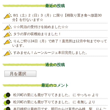
最近の投稿
8/1（土）2（日）3（月）に限り【桃取り置き食べ放題30
分】を行ないます☆
☆☆民泊の受付けを始めました☆☆
タラの芽の収穫始まりました！
りんご狩り24日（月）で終了！直売所は12月中旬までやって
います。
すみません！ムーンルージュ本日完売しました。
過去の投稿
過
去
最近のコメント
の
松川町の里にも鹿が下りてきました。
に
やっちゃ
より
投
松川町の里にも鹿が下りてきました。
に
名無し
より
稿
本日桃狩り最終日です。明日からは直売のみ桃、梨、りんご