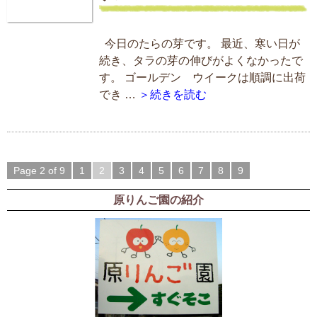
今日のたらの芽です。 最近、寒い日が
続き、タラの芽の伸びがよくなかったで
す。 ゴールデン ウイークは順調に出荷
でき …
＞続きを読む
Page 2 of 9
1
2
3
4
5
6
7
8
9
原りんご園の紹介