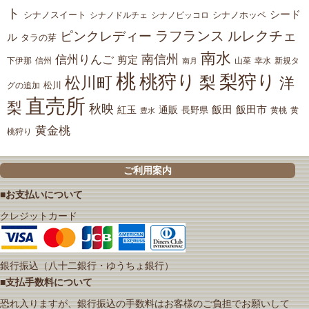
ト
シード
シナノスイート
シナノホッペ
シナノドルチェ
シナノピッコロ
ラフランス
ルレクチェ
ピンクレディー
ル
タラの芽
南水
南信州
信州りんご
剪定
下伊那
山菜
信州
南月
幸水
新規タ
桃
桃狩り
梨狩り
梨
松川町
洋
松川
グの追加
直売所
梨
秋映
紅玉
通販
飯田
飯田市
長野県
黄
豊水
黄桃
黄金桃
桃狩り
ご利用案内
■お支払いについて
クレジットカード
銀行振込（八十二銀行・ゆうちょ銀行）
■支払手数料について
恐れ入りますが、銀行振込の手数料はお客様のご負担でお願いして