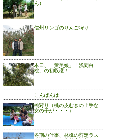
ん）
信州リンゴのりんご狩り
本日、「黄美娘」「浅間白
桃」の初収穫！
こんばんは
桃狩り（桃の皮むきの上手な
女の子が・・・）
冬期の仕事、林檎の剪定ラス