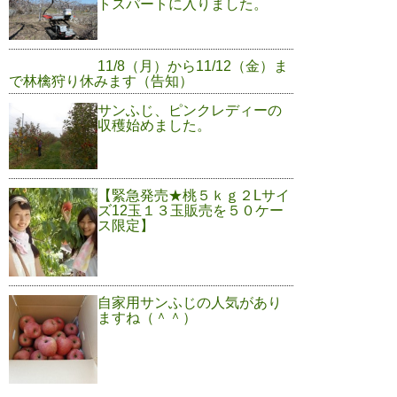
トスパートに入りました。
11/8（月）から11/12（金）ま
で林檎狩り休みます（告知）
サンふじ、ピンクレディーの
収穫始めました。
【緊急発売★桃５ｋｇ２Lサイ
ズ12玉１３玉販売を５０ケー
ス限定】
自家用サンふじの人気があり
ますね（＾＾）