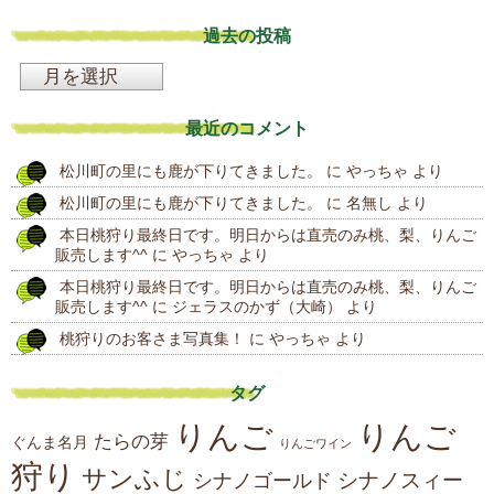
過去の投稿
過
去
最近のコメント
の
松川町の里にも鹿が下りてきました。
に
やっちゃ
より
投
松川町の里にも鹿が下りてきました。
に
名無し
より
稿
本日桃狩り最終日です。明日からは直売のみ桃、梨、りんご
販売します^^
に
やっちゃ
より
本日桃狩り最終日です。明日からは直売のみ桃、梨、りんご
販売します^^
に
ジェラスのかず（大崎）
より
桃狩りのお客さま写真集！
に
やっちゃ
より
タグ
りんご
りんご
たらの芽
ぐんま名月
りんごワイン
狩り
サンふじ
シナノスィー
シナノゴールド