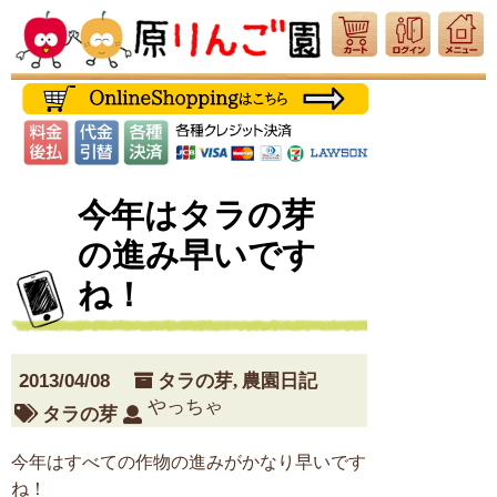
今年はタラの芽
の進み早いです
ね！
2013/04/08
タラの芽
,
農園日記
やっちゃ
タラの芽
今年はすべての作物の進みがかなり早いです
ね！