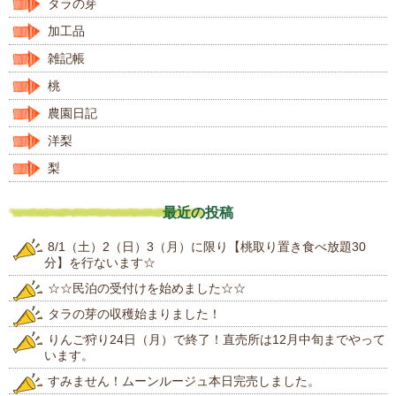
タラの芽
加工品
雑記帳
桃
農園日記
洋梨
梨
最近の投稿
8/1（土）2（日）3（月）に限り【桃取り置き食べ放題30
分】を行ないます☆
☆☆民泊の受付けを始めました☆☆
タラの芽の収穫始まりました！
りんご狩り24日（月）で終了！直売所は12月中旬までやって
います。
すみません！ムーンルージュ本日完売しました。