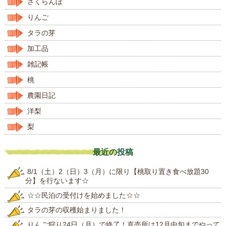
さくらんぼ
りんご
タラの芽
加工品
雑記帳
桃
農園日記
洋梨
梨
最近の投稿
8/1（土）2（日）3（月）に限り【桃取り置き食べ放題30
分】を行ないます☆
☆☆民泊の受付けを始めました☆☆
タラの芽の収穫始まりました！
りんご狩り24日（月）で終了！直売所は12月中旬までやって