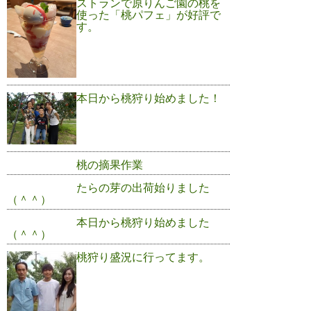
ストランで原りんご園の桃を
使った「桃パフェ」が好評で
す。
本日から桃狩り始めました！
桃の摘果作業
たらの芽の出荷始りました
（＾＾）
本日から桃狩り始めました
（＾＾）
桃狩り盛況に行ってます。