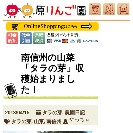
南信州の山菜
「タラの芽」収
穫始まりまし
た！
2013/04/15
タラの芽
,
農園日記
やっちゃ
タラの芽
,
山菜
,
南信州