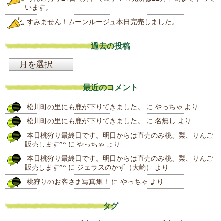
います。
すみません！ムーンルージュ本日完売しました。
過去の投稿
過
去
最近のコメント
の
松川町の里にも鹿が下りてきました。
に
やっちゃ
より
投
松川町の里にも鹿が下りてきました。
に
名無し
より
稿
本日桃狩り最終日です。明日からは直売のみ桃、梨、りんご
販売します^^
に
やっちゃ
より
本日桃狩り最終日です。明日からは直売のみ桃、梨、りんご
販売します^^
に
ジェラスのかず（大崎）
より
桃狩りのお客さま写真集！
に
やっちゃ
より
タグ