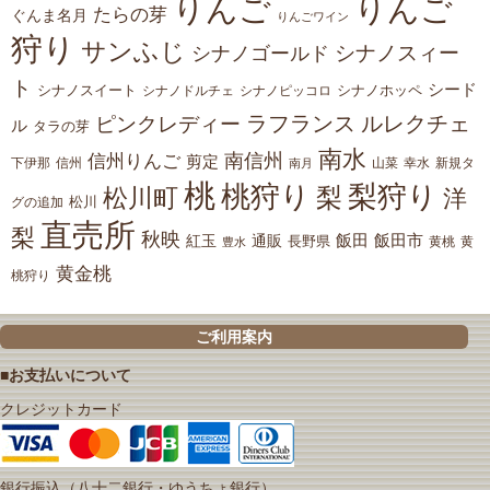
りんご
りんご
たらの芽
ぐんま名月
りんごワイン
狩り
サンふじ
シナノスィー
シナノゴールド
ト
シード
シナノスイート
シナノホッペ
シナノドルチェ
シナノピッコロ
ラフランス
ルレクチェ
ピンクレディー
ル
タラの芽
南水
南信州
信州りんご
剪定
下伊那
山菜
信州
南月
幸水
新規タ
桃
桃狩り
梨狩り
梨
松川町
洋
松川
グの追加
直売所
梨
秋映
紅玉
通販
飯田
飯田市
長野県
黄
豊水
黄桃
黄金桃
桃狩り
ご利用案内
■お支払いについて
クレジットカード
銀行振込（八十二銀行・ゆうちょ銀行）