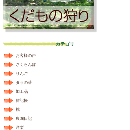
カテゴリ
お客様の声
さくらんぼ
りんご
タラの芽
加工品
雑記帳
桃
農園日記
洋梨