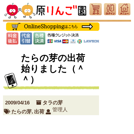
たらの芽の出荷
始りました（＾
＾）
2009/04/16
タラの芽
管理人
たらの芽
,
出荷