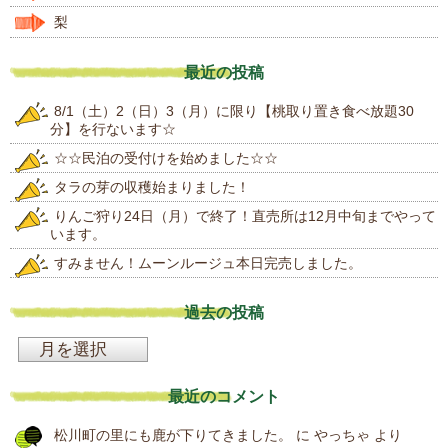
梨
最近の投稿
8/1（土）2（日）3（月）に限り【桃取り置き食べ放題30
分】を行ないます☆
☆☆民泊の受付けを始めました☆☆
タラの芽の収穫始まりました！
りんご狩り24日（月）で終了！直売所は12月中旬までやって
います。
すみません！ムーンルージュ本日完売しました。
過去の投稿
過
去
最近のコメント
の
松川町の里にも鹿が下りてきました。
に
やっちゃ
より
投