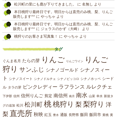
松川町の里にも鹿が下りてきました。
に
名無し
より
稿
本日桃狩り最終日です。明日からは直売のみ桃、梨、りんご
販売します^^
に
やっちゃ
より
本日桃狩り最終日です。明日からは直売のみ桃、梨、りんご
販売します^^
に
ジェラスのかず（大崎）
より
桃狩りのお客さま写真集！
に
やっちゃ
より
タグ
りんご
りんご
たらの芽
ぐんま名月
りんごワイン
狩り
サンふじ
シナノスィー
シナノゴールド
ト
シード
シナノスイート
シナノホッペ
シナノドルチェ
シナノピッコロ
ラフランス
ルレクチェ
ピンクレディー
ル
タラの芽
南水
南信州
信州りんご
剪定
下伊那
山菜
信州
南月
幸水
新規タ
桃
桃狩り
梨狩り
梨
松川町
洋
松川
グの追加
直売所
梨
秋映
紅玉
通販
飯田
飯田市
長野県
黄
豊水
黄桃