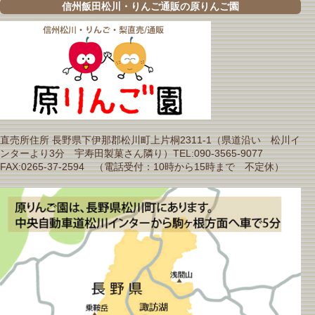
信州飯田松川・りんご通販の原りんご園
直売所住所 長野県下伊那郡松川町上片桐2311-1（県道沿い 松川イ
ンターより3分 宇寿田製菓さん隣り）TEL:090-3565-9077
FAX:0265-37-2594 （電話受付：10時から15時まで 不定休）