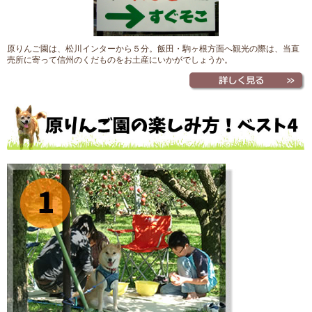
原りんご園は、松川インターから５分。飯田・駒ヶ根方面へ観光の際は、当直
売所に寄って信州のくだものをお土産にいかがでしょうか。