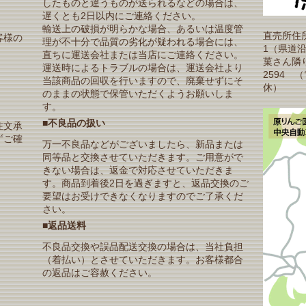
したものと違うものが送られるなどの場合は、
遅くとも2日以内にご連絡ください。
輸送上の破損が明らかな場合、あるいは温度管
直売所住所
客様の
理が不十分で品質の劣化が疑われる場合には、
1（県道
直ちに運送会社または当店にご連絡ください。
菓さん隣り）T
運送時によるトラブルの場合は、運送会社より
2594 
当該商品の回収を行いますので、廃棄せずにそ
休）
のままの状態で保管いただくようお願いしま
す。
■不良品の扱い
注文承
ずご確
万一不良品などがございましたら、新品または
同等品と交換させていただきます。ご用意がで
きない場合は、返金で対応させていただきま
す。商品到着後2日を過ぎますと、返品交換のご
要望はお受けできなくなりますのでご了承くだ
さい。
■返品送料
不良品交換や誤品配送交換の場合は、当社負担
（着払い）とさせていただきます。お客様都合
の返品はご容赦ください。