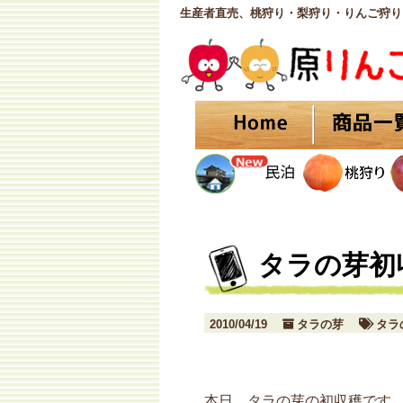
生産者直売、桃狩り・梨狩り・りんご狩り
タラの芽初
2010/04/19
タラの芽
タラ
本日、タラの芽の初収穫です