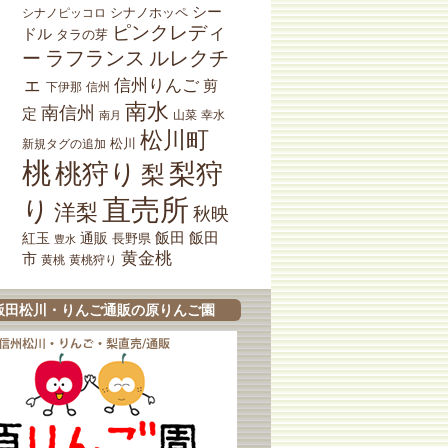
シー
シナノホッペ
シナノピッコロ
ピンクレディ
ドル
タラの芽
ラフランス
ルレクチ
ー
ェ
信州りんご
剪
下伊那
信州
南水
南信州
定
山菜
南月
幸水
松川町
松川
新規タグの追加
桃
桃狩り
梨狩
梨
直売所
り
洋梨
秋映
紅玉
通販
飯田
飯田
長野県
豊水
黄金桃
市
黄桃狩り
黄桃
飯田松川・りんご通販の原りんご園