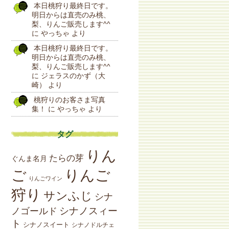
本日桃狩り最終日です。
明日からは直売のみ桃、
梨、りんご販売します^^
に
やっちゃ
より
本日桃狩り最終日です。
明日からは直売のみ桃、
梨、りんご販売します^^
に
ジェラスのかず（大
崎）
より
桃狩りのお客さま写真
集！
に
やっちゃ
より
タグ
りん
たらの芽
ぐんま名月
りんご
ご
りんごワイン
狩り
サンふじ
シナ
シナノスィー
ノゴールド
ト
シナノスイート
シナノドルチェ