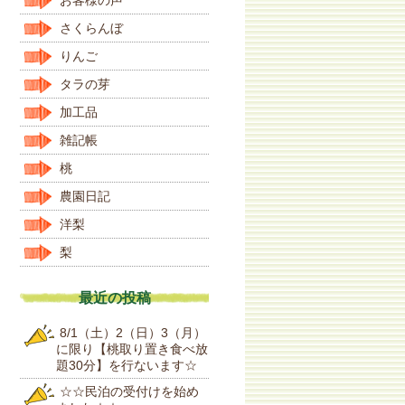
さくらんぼ
りんご
タラの芽
加工品
雑記帳
桃
農園日記
洋梨
梨
最近の投稿
8/1（土）2（日）3（月）
に限り【桃取り置き食べ放
題30分】を行ないます☆
☆☆民泊の受付けを始め