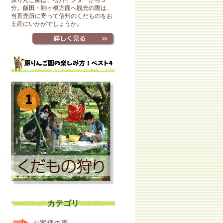
原りんご園は、松川インターから５
分。飯田・駒ヶ根方面へ観光の際は、
当直売所に寄って信州のくだものをお
土産にいかがでしょうか。
カテゴリ
お客様の声