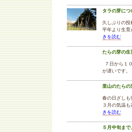
タラの芽につ
久しぶりの投
平年より生育
きを読む
たらの芽の生
７日から１０
が遅いです。
里山のたらの
春の日ざしも
３月の気温も
きを読む
５月中旬まで