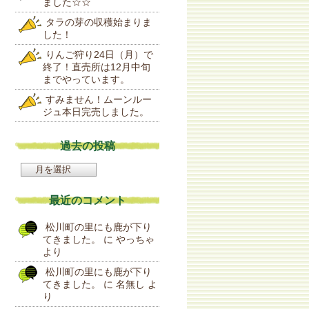
ました☆☆
タラの芽の収穫始まりま
した！
りんご狩り24日（月）で
終了！直売所は12月中旬
までやっています。
すみません！ムーンルー
ジュ本日完売しました。
過去の投稿
過
去
の
最近のコメント
投
稿
松川町の里にも鹿が下り
てきました。
に
やっちゃ
より
松川町の里にも鹿が下り
てきました。
に
名無し
よ
り