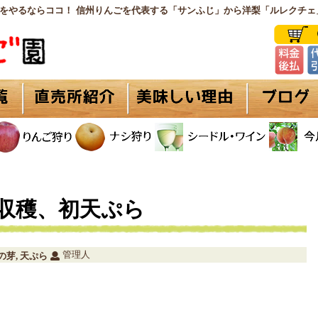
をやるならココ！ 信州りんごを代表する「サンふじ」から洋梨「ルレクチェ
収穫、初天ぷら
管理人
の芽
天ぷら
,
。