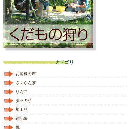
カテゴリ
お客様の声
さくらんぼ
りんご
タラの芽
加工品
雑記帳
桃