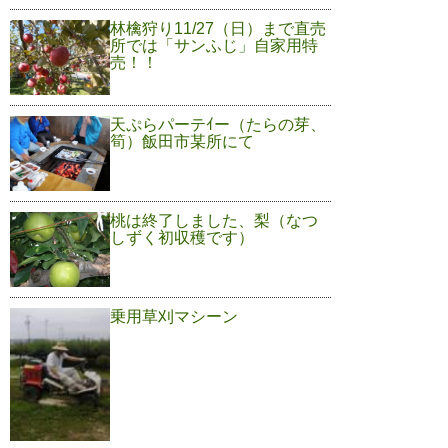
林檎狩り11/27（日）まで直売
所では「サンふじ」自家用特
売！！
天ぷらパーテｲー（たらの芽、
筍）飯田市某所にて
桃は終了しました、梨（なつ
しずく初収穫です）
乗用草刈マシーン