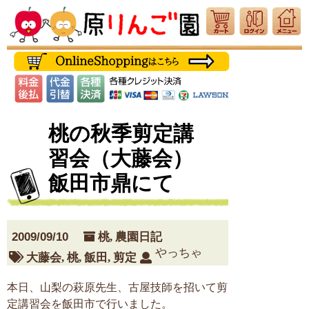
桃の秋季剪定講
習会（大藤会）
飯田市鼎にて
2009/09/10
桃
,
農園日記
やっちゃ
大藤会
,
桃
,
飯田
,
剪定
本日、山梨の萩原先生、古屋技師を招いて剪
定講習会を飯田市で行いました。