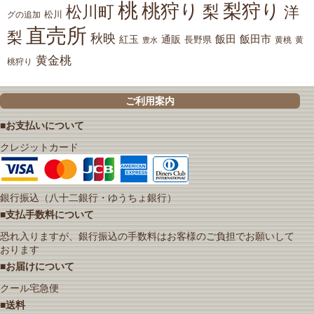
桃
桃狩り
梨狩り
梨
松川町
洋
松川
グの追加
直売所
梨
秋映
紅玉
通販
飯田
飯田市
長野県
黄
豊水
黄桃
黄金桃
桃狩り
ご利用案内
■お支払いについて
クレジットカード
銀行振込（八十二銀行・ゆうちょ銀行）
■支払手数料について
恐れ入りますが、銀行振込の手数料はお客様のご負担でお願いして
おります
■お届けについて
クール宅急便
■送料