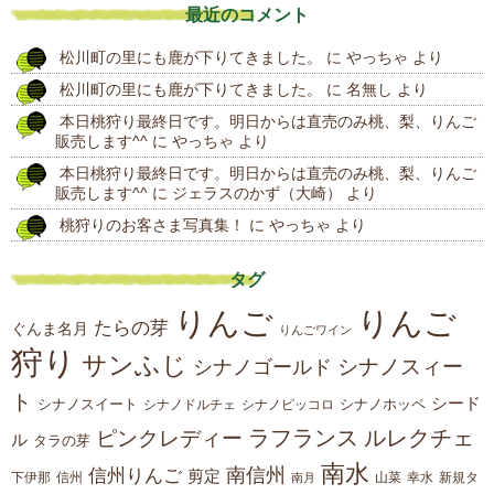
最近のコメント
の
松川町の里にも鹿が下りてきました。
に
やっちゃ
より
投
松川町の里にも鹿が下りてきました。
に
名無し
より
稿
本日桃狩り最終日です。明日からは直売のみ桃、梨、りんご
販売します^^
に
やっちゃ
より
本日桃狩り最終日です。明日からは直売のみ桃、梨、りんご
販売します^^
に
ジェラスのかず（大崎）
より
桃狩りのお客さま写真集！
に
やっちゃ
より
タグ
りんご
りんご
たらの芽
ぐんま名月
りんごワイン
狩り
サンふじ
シナノスィー
シナノゴールド
ト
シード
シナノスイート
シナノホッペ
シナノドルチェ
シナノピッコロ
ラフランス
ルレクチェ
ピンクレディー
ル
タラの芽
南水
南信州
信州りんご
剪定
下伊那
山菜
信州
南月
幸水
新規タ