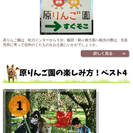
原りんご園は、松川インターから５分。飯田・駒ヶ根方面へ観光の際は、当直
売所に寄って信州のくだものをお土産にいかがでしょうか。