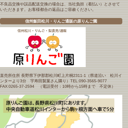
不良品交換や誤品配送交換の場合は、当社負担（着払い）とさせて
いただきます。お客様都合の返品はご容赦ください。
信州飯田松川・りんご通販の原りんご園
直売所住所 長野県下伊那郡松川町上片桐2311-1（県道沿い 松川イ
ンターより3分 宇寿田製菓さん隣り）TEL:090-3565-9077
FAX:0265-37-2594 （電話受付：10時から15時まで 不定休）