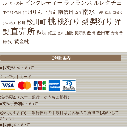
ラフランス
ルレクチェ
ピンクレディー
ル
タラの芽
南水
南信州
信州りんご
剪定
下伊那
山菜
信州
南月
幸水
新規タ
桃
桃狩り
梨狩り
梨
松川町
洋
松川
グの追加
直売所
梨
秋映
紅玉
通販
飯田
飯田市
長野県
黄
豊水
黄桃
黄金桃
桃狩り
ご利用案内
■お支払いについて
クレジットカード
銀行振込（八十二銀行・ゆうちょ銀行）
■支払手数料について
恐れ入りますが、銀行振込の手数料はお客様のご負担でお願いして
おります
■お届けについて