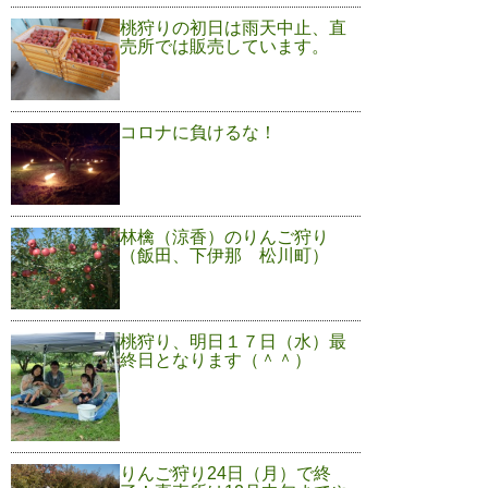
桃狩りの初日は雨天中止、直
売所では販売しています。
コロナに負けるな！
林檎（涼香）のりんご狩り
（飯田、下伊那 松川町）
桃狩り、明日１７日（水）最
終日となります（＾＾）
りんご狩り24日（月）で終