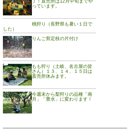
了！直売所は12月中旬までや
っています。
桃狩り（長野県も暑い１日で
した）
りんご剪定枝の片付け
もも狩り（土岐、名古屋の皆
さん）１３、１４、１５日は
直売所休みます。
今週末から梨狩りの品種「南
月」「豊水」に変わります！