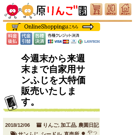
今週末から来週
末まで自家用サ
ンふじを大特価
販売いたしま
す。
2018/12/06
りんご
,
加工品
,
農園日記
やっ
サンふじ
,
シードル
,
直売所