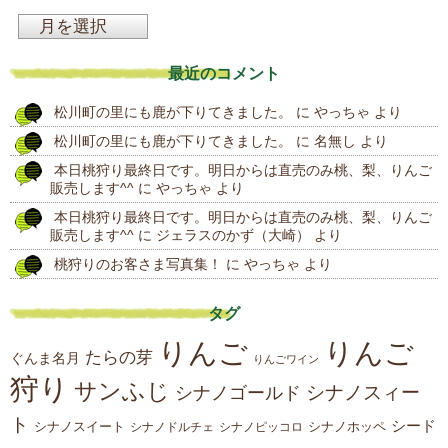
過
去
最近のコメント
の
松川町の里にも鹿が下りてきました。
に
やっちゃ
より
投
松川町の里にも鹿が下りてきました。
に
名無し
より
稿
本日桃狩り最終日です。明日からは直売のみ桃、梨、りんご
販売します^^
に
やっちゃ
より
本日桃狩り最終日です。明日からは直売のみ桃、梨、りんご
販売します^^
に
ジェラスのかず（大崎）
より
桃狩りのお客さま写真集！
に
やっちゃ
より
タグ
りんご
りんご
たらの芽
ぐんま名月
りんごワイン
狩り
サンふじ
シナノスィー
シナノゴールド
ト
シード
シナノスイート
シナノホッペ
シナノドルチェ
シナノピッコロ