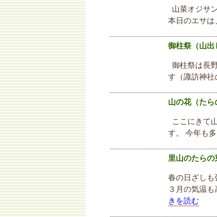
山菜オジサン
本日のエサは
御柱祭（山出
御柱祭は長野
す（諏訪神社
山の花（たら
ここにきて山
す。 今年も
里山のたらの
春の日ざしも
３月の気温も
きを読む