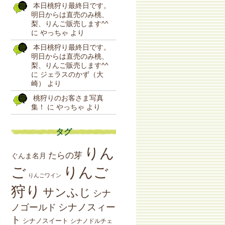
本日桃狩り最終日です。
明日からは直売のみ桃、
梨、りんご販売します^^
に
やっちゃ
より
本日桃狩り最終日です。
明日からは直売のみ桃、
梨、りんご販売します^^
に
ジェラスのかず（大
崎）
より
桃狩りのお客さま写真
集！
に
やっちゃ
より
タグ
りん
たらの芽
ぐんま名月
りんご
ご
りんごワイン
狩り
サンふじ
シナ
シナノスィー
ノゴールド
ト
シナノスイート
シナノドルチェ