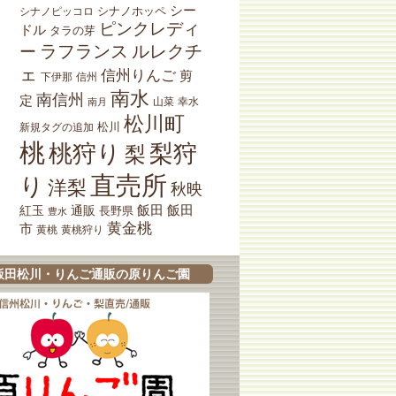
シー
シナノホッペ
シナノピッコロ
ピンクレディ
ドル
タラの芽
ラフランス
ルレクチ
ー
ェ
信州りんご
剪
下伊那
信州
南水
南信州
定
山菜
南月
幸水
松川町
松川
新規タグの追加
桃
桃狩り
梨狩
梨
直売所
り
洋梨
秋映
紅玉
通販
飯田
飯田
長野県
豊水
黄金桃
市
黄桃狩り
黄桃
飯田松川・りんご通販の原りんご園