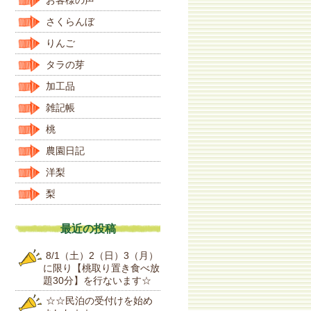
さくらんぼ
りんご
タラの芽
加工品
雑記帳
桃
農園日記
洋梨
梨
最近の投稿
8/1（土）2（日）3（月）
に限り【桃取り置き食べ放
題30分】を行ないます☆
☆☆民泊の受付けを始め