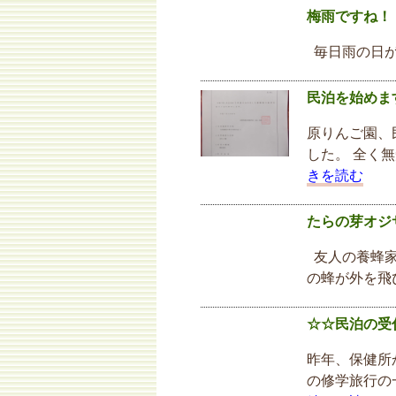
梅雨ですね！
毎日雨の日が
民泊を始めま
原りんご園、
した。 全く
きを読む
たらの芽オジ
友人の養蜂家
の蜂が外を飛
☆☆民泊の受
昨年、保健所
の修学旅行の