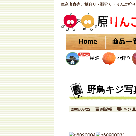
生産者直売、桃狩り・梨狩り・りんご狩り
野鳥キジ写
2009/06/22
雑記帳
キジ