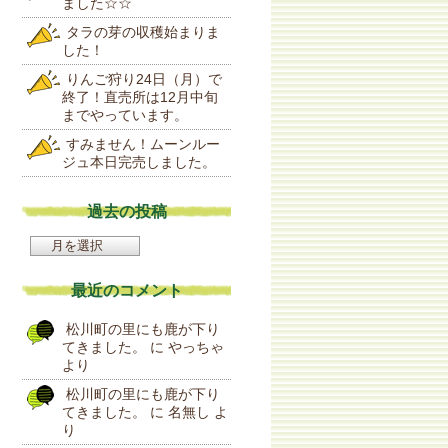
ました☆☆
タラの芽の収穫始まりま
した！
りんご狩り24日（月）で
終了！直売所は12月中旬
までやっています。
すみません！ムーンルー
ジュ本日完売しました。
過去の投稿
過
去
の
最近のコメント
投
稿
松川町の里にも鹿が下り
てきました。
に
やっちゃ
より
松川町の里にも鹿が下り
てきました。
に
名無し
よ
り