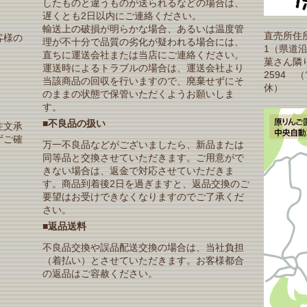
したものと違うものが送られるなどの場合は、
遅くとも2日以内にご連絡ください。
輸送上の破損が明らかな場合、あるいは温度管
直売所住所
客様の
理が不十分で品質の劣化が疑われる場合には、
1（県道
直ちに運送会社または当店にご連絡ください。
菓さん隣り）T
運送時によるトラブルの場合は、運送会社より
2594 
当該商品の回収を行いますので、廃棄せずにそ
休）
のままの状態で保管いただくようお願いしま
す。
■不良品の扱い
注文承
ずご確
万一不良品などがございましたら、新品または
同等品と交換させていただきます。ご用意がで
きない場合は、返金で対応させていただきま
す。商品到着後2日を過ぎますと、返品交換のご
要望はお受けできなくなりますのでご了承くだ
さい。
■返品送料
不良品交換や誤品配送交換の場合は、当社負担
（着払い）とさせていただきます。お客様都合
の返品はご容赦ください。