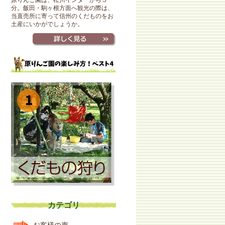
原りんご園は、松川インターから５
分。飯田・駒ヶ根方面へ観光の際は、
当直売所に寄って信州のくだものをお
土産にいかがでしょうか。
カテゴリ
お客様の声