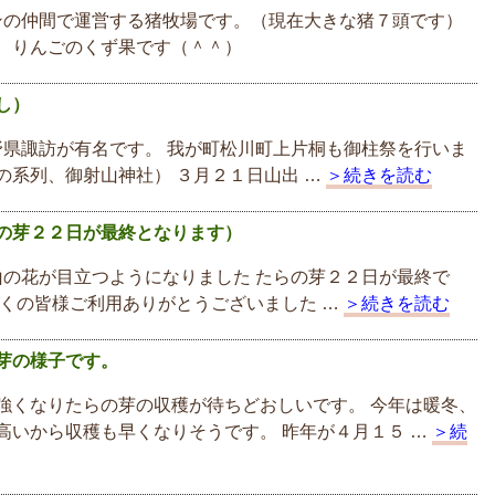
の仲間で運営する猪牧場です。（現在大きな猪７頭です）
、りんごのくず果です（＾＾）
し）
県諏訪が有名です。 我が町松川町上片桐も御柱祭を行いま
の系列、御射山神社） ３月２１日山出 …
＞続きを読む
の芽２２日が最終となります）
の花が目立つようになりました たらの芽２２日が最終で
多くの皆様ご利用ありがとうございました …
＞続きを読む
芽の様子です。
強くなりたらの芽の収穫が待ちどおしいです。 今年は暖冬、
高いから収穫も早くなりそうです。 昨年が４月１５ …
＞続