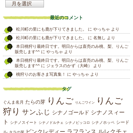
過
去
最近のコメント
の
松川町の里にも鹿が下りてきました。
に
やっちゃ
より
投
松川町の里にも鹿が下りてきました。
に
名無し
より
稿
本日桃狩り最終日です。明日からは直売のみ桃、梨、りんご
販売します^^
に
やっちゃ
より
本日桃狩り最終日です。明日からは直売のみ桃、梨、りんご
販売します^^
に
ジェラスのかず（大崎）
より
桃狩りのお客さま写真集！
に
やっちゃ
より
タグ
りんご
りんご
たらの芽
ぐんま名月
りんごワイン
狩り
サンふじ
シナノスィー
シナノゴールド
ト
シード
シナノスイート
シナノホッペ
シナノドルチェ
シナノピッコロ
ラフランス
ルレクチェ
ピンクレディー
ル
タラの芽