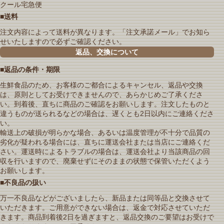
クール宅急便
■送料
注文内容によって送料が異なります。「注文承諾メール」でお知ら
せいたしますので必ずご確認ください。
返品、交換について
■返品の条件・期限
生鮮食品のため、お客様のご都合によるキャンセル、返品や交換
は、原則としてお受けできませんので、あらかじめご了承くださ
い。到着後、直ちに商品のご確認をお願いします。注文したものと
違うものが送られるなどの場合は、遅くとも2日以内にご連絡くださ
い。
輸送上の破損が明らかな場合、あるいは温度管理が不十分で品質の
劣化が疑われる場合には、直ちに運送会社または当店にご連絡くだ
さい。運送時によるトラブルの場合は、運送会社より当該商品の回
収を行いますので、廃棄せずにそのままの状態で保管いただくよう
お願いします。
■不良品の扱い
万一不良品などがございましたら、新品または同等品と交換させて
いただきます。ご用意ができない場合は、返金で対応させていただ
きます。商品到着後2日を過ぎますと、返品交換のご要望はお受けで