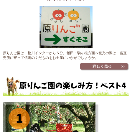
原りんご園は、松川インターから５分。飯田・駒ヶ根方面へ観光の際は、当直
売所に寄って信州のくだものをお土産にいかがでしょうか。