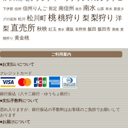
南水
南信州
信州りんご
剪定
下伊那
山菜
信州
南月
幸水
新規タ
桃
桃狩り
梨狩り
梨
松川町
洋
松川
グの追加
直売所
梨
秋映
紅玉
通販
飯田
飯田市
長野県
黄
豊水
黄桃
黄金桃
桃狩り
ご利用案内
■お支払いについて
クレジットカード
銀行振込（八十二銀行・ゆうちょ銀行）
■支払手数料について
恐れ入りますが、銀行振込の手数料はお客様のご負担でお願いして
おります
■お届けについて