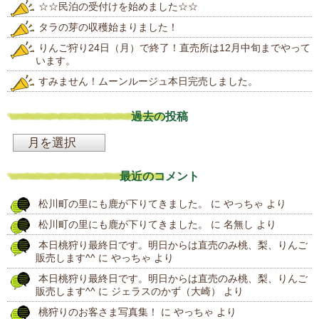
☆☆民泊の受付けを始めました☆☆
タラの芽の収穫始まりました！
りんご狩り24日（月）で終了！直売所は12月中旬までやって
います。
すみません！ムーンルージュ本日完売しました。
過去の投稿
過
去
最近のコメント
の
松川町の里にも鹿が下りてきました。
に
やっちゃ
より
投
松川町の里にも鹿が下りてきました。
に
名無し
より
稿
本日桃狩り最終日です。明日からは直売のみ桃、梨、りんご
販売します^^
に
やっちゃ
より
本日桃狩り最終日です。明日からは直売のみ桃、梨、りんご
販売します^^
に
ジェラスのかず（大崎）
より
桃狩りのお客さま写真集！
に
やっちゃ
より