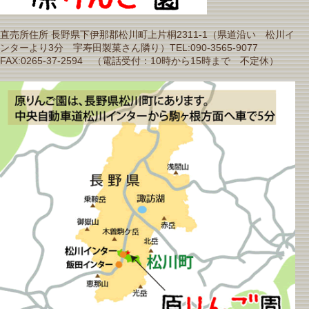
直売所住所 長野県下伊那郡松川町上片桐2311-1（県道沿い 松川イ
ンターより3分 宇寿田製菓さん隣り）TEL:090-3565-9077
FAX:0265-37-2594 （電話受付：10時から15時まで 不定休）