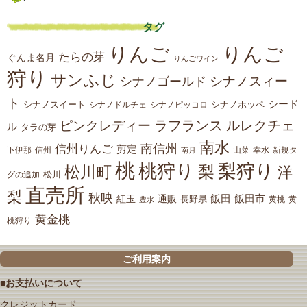
タグ
りんご
りんご
たらの芽
ぐんま名月
りんごワイン
狩り
サンふじ
シナノスィー
シナノゴールド
ト
シード
シナノスイート
シナノホッペ
シナノドルチェ
シナノピッコロ
ラフランス
ルレクチェ
ピンクレディー
ル
タラの芽
南水
南信州
信州りんご
剪定
下伊那
山菜
信州
南月
幸水
新規タ
桃
桃狩り
梨狩り
梨
松川町
洋
松川
グの追加
直売所
梨
秋映
紅玉
通販
飯田
飯田市
長野県
黄
豊水
黄桃
黄金桃
桃狩り
ご利用案内
■お支払いについて
クレジットカード