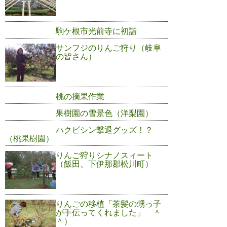
駒ケ根市光前寺に初詣
サンフジのりんご狩り（岐阜
の皆さん）
桃の摘果作業
果樹園の雪景色（洋梨園）
ハクビシン撃退グッズ！？
（桃果樹園）
りんご狩りシナノスィート
（飯田、下伊那郡松川町）
りんごの移植「茶髪の甥っ子
が手伝ってくれました」 ＾
＾）