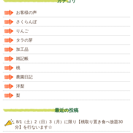
カテゴリ
お客様の声
さくらんぼ
りんご
タラの芽
加工品
雑記帳
桃
農園日記
洋梨
梨
最近の投稿
8/1（土）2（日）3（月）に限り【桃取り置き食べ放題30
分】を行ないます☆