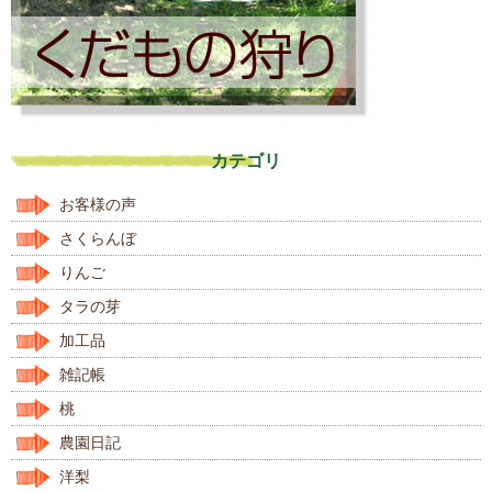
カテゴリ
お客様の声
さくらんぼ
りんご
タラの芽
加工品
雑記帳
桃
農園日記
洋梨