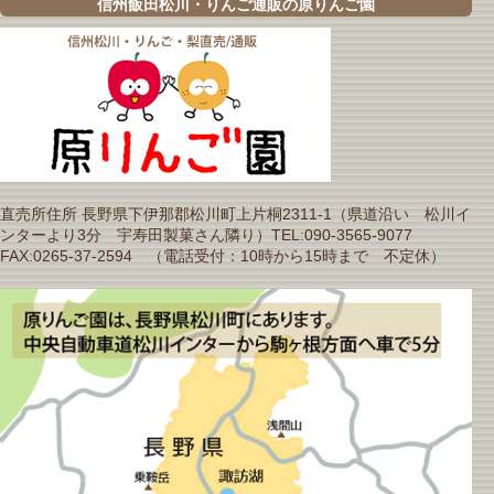
信州飯田松川・りんご通販の原りんご園
直売所住所 長野県下伊那郡松川町上片桐2311-1（県道沿い 松川イ
ンターより3分 宇寿田製菓さん隣り）TEL:090-3565-9077
FAX:0265-37-2594 （電話受付：10時から15時まで 不定休）