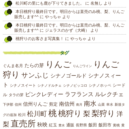
松川町の里にも鹿が下りてきました。
に
名無し
より
稿
本日桃狩り最終日です。明日からは直売のみ桃、梨、りんご
販売します^^
に
やっちゃ
より
本日桃狩り最終日です。明日からは直売のみ桃、梨、りんご
販売します^^
に
ジェラスのかず（大崎）
より
桃狩りのお客さま写真集！
に
やっちゃ
より
タグ
りんご
りんご
たらの芽
ぐんま名月
りんごワイン
狩り
サンふじ
シナノスィー
シナノゴールド
ト
シード
シナノスイート
シナノホッペ
シナノドルチェ
シナノピッコロ
ラフランス
ルレクチェ
ピンクレディー
ル
タラの芽
南水
南信州
信州りんご
剪定
下伊那
山菜
信州
南月
幸水
新規タ
桃
桃狩り
梨狩り
梨
松川町
洋
松川
グの追加
直売所
梨
秋映
紅玉
通販
飯田
飯田市
長野県
黄
豊水
黄桃