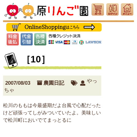
［10］
やっ
2007/08/03
農園日記
ちゃ
松川のももは今最盛期だよ台風で心配だった
けど頑張ってしがみついていたよ。美味しい
で松川町においでてまっとるに