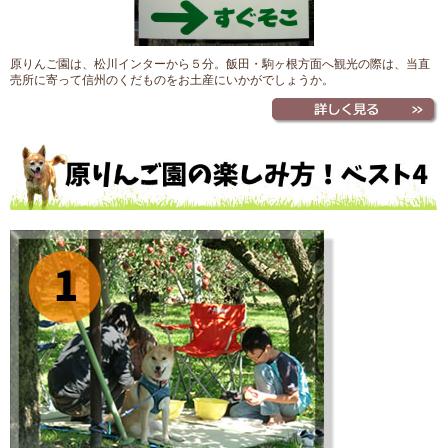
原りんご園は、松川インターから５分。飯田・駒ヶ根方面へ観光の際は、当直
売所に寄って信州のくだものをお土産にいかがでしょうか。