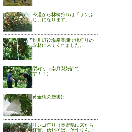
今週から林檎狩りは「サンふ
じ」になります。
松川町役場産業課で桃狩りの
取材に来てくれました。
梨狩り（南月梨好評で
す！！）
黄金桃の袋掛け
リンゴ狩り（長野県に来たら
紅葉、信州そば、信州りんご