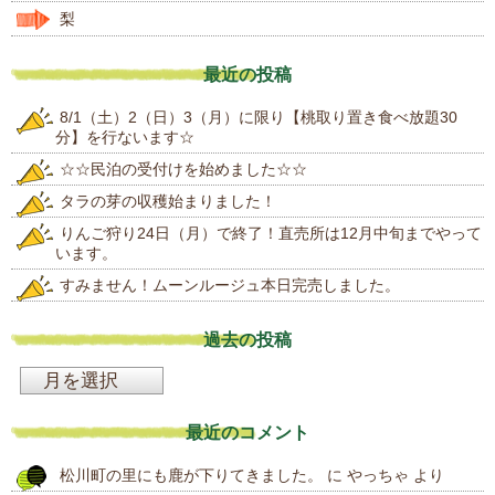
梨
最近の投稿
8/1（土）2（日）3（月）に限り【桃取り置き食べ放題30
分】を行ないます☆
☆☆民泊の受付けを始めました☆☆
タラの芽の収穫始まりました！
りんご狩り24日（月）で終了！直売所は12月中旬までやって
います。
すみません！ムーンルージュ本日完売しました。
過去の投稿
過
去
最近のコメント
の
松川町の里にも鹿が下りてきました。
に
やっちゃ
より
投