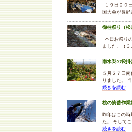
１９日２０日
国大会が長野
御柱祭り（松
本日お祭りの
ました。（３
南水梨の袋掛
５月２７日南
りました。 
続きを読む
桃の摘蕾作業
昨年はこの時
た。 そして
続きを読む