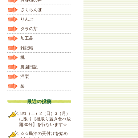
さくらんぼ
りんご
タラの芽
加工品
雑記帳
桃
農園日記
洋梨
梨
最近の投稿
8/1（土）2（日）3（月）
に限り【桃取り置き食べ放
題30分】を行ないます☆
☆☆民泊の受付けを始め