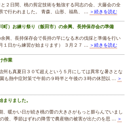
と２日間、桃の剪定技術を勉強する同志の会、大藤会の全
県で行われました。 青森、山形、福島、 …
＞続きを読む
川町）お練り祭り（飯田市）の余興、長持保存会の準備
余興、長持保存会で長持の竿になる木の伐採と準備を行い
月１日から練習が始まります） ３月２７ …
＞続きを読む
け作業
信州も真夏日３０℃超えという５月にしては異常な暑さとな
当園も熱中症対策で午前の９時半と午後の３時の休憩以 …
＞
始まりました。
期、暖かい日が続き桃の蕾の大きさがもっと膨らんでいまし
この後、季節はずれの降雪で農産物の被害が出たのを思 …
＞