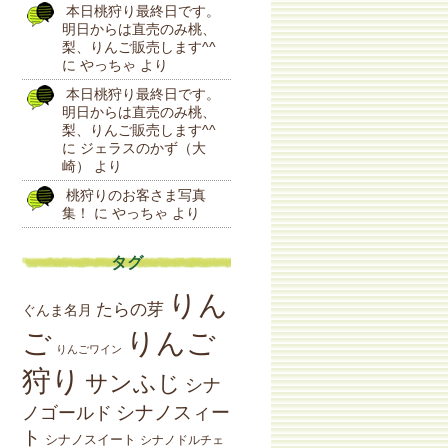
本日桃狩り最終日です。
明日からは直売のみ桃、
梨、りんご販売します^^
に
やっちゃ
より
本日桃狩り最終日です。
明日からは直売のみ桃、
梨、りんご販売します^^
に
ジェラスのかず（大
崎）
より
桃狩りのお客さま写真
集！
に
やっちゃ
より
タグ
りん
たらの芽
ぐんま名月
りんご
ご
りんごワイン
狩り
サンふじ
シナ
シナノスィー
ノゴールド
ト
シナノスイート
シナノドルチェ