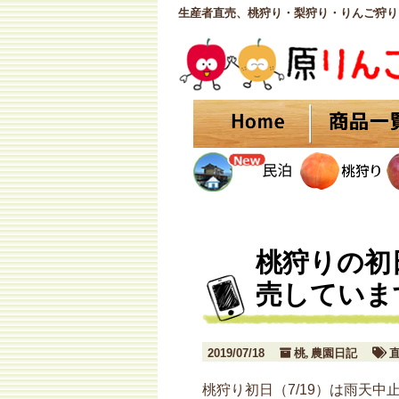
生産者直売、桃狩り・梨狩り・りんご狩り
桃狩りの初
売していま
2019/07/18
桃
農園日記
,
桃狩り初日（7/19）は雨天