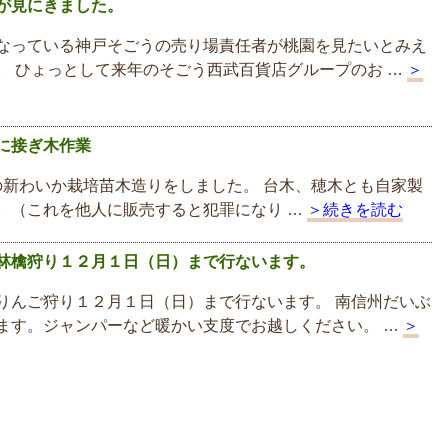
が見にきました。
なっている神戸そごうの売り場責任者が桃園を見たいとみえ
。 ひょっとして来年のそごう西武百貨店グループのお …
＞
に接ぎ木作業
新わいか栽培苗木造りをしました。 台木、穂木とも自家製
。（これを他人に販売すると犯罪になり …
＞続きを読む
林檎狩り１２月１日（日）まで行ないます。
りんご狩り１２月１日（日）まで行ないます。 南信州だいぶ
ます。ジャンパーなど暖かい支度でお越しください。 …
＞