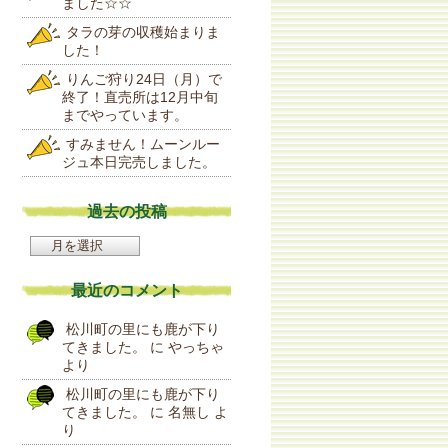
ました☆☆
タラの芽の収穫始まりま
した！
りんご狩り24日（月）で
終了！直売所は12月中旬
までやっています。
すみません！ムーンルー
ジュ本日完売しました。
過去の投稿
過
去
の
最近のコメント
投
稿
松川町の里にも鹿が下り
てきました。
に
やっちゃ
より
松川町の里にも鹿が下り
てきました。
に
名無し
よ
り