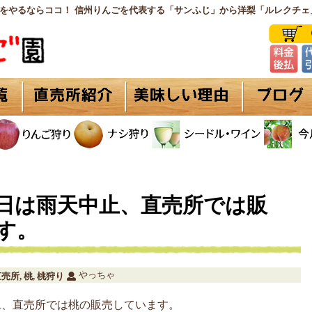
をやるならココ！ 信州りんごを代表する「サンふじ」から洋梨「ルレクチェ
日は雨天中止、直売所では販
す。
やっちゃ
直売所
桃
桃狩り
,
,
中止、直売所では桃の販売しています。