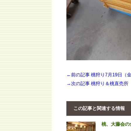
←前の記事 桃狩り7月19日（
→次の記事 桃狩り＆桃直売所
この記事と関連する情報
桃、大藤会の