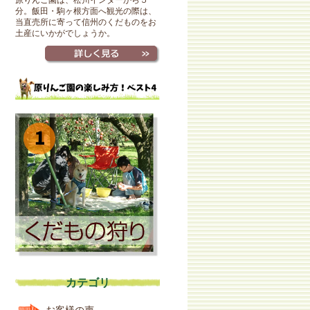
原りんご園は、松川インターから５
分。飯田・駒ヶ根方面へ観光の際は、
当直売所に寄って信州のくだものをお
土産にいかがでしょうか。
カテゴリ
お客様の声