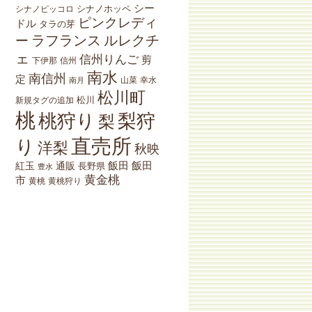
シー
シナノホッペ
シナノピッコロ
ピンクレディ
ドル
タラの芽
ラフランス
ルレクチ
ー
ェ
信州りんご
剪
下伊那
信州
南水
南信州
定
山菜
南月
幸水
松川町
松川
新規タグの追加
桃
桃狩り
梨狩
梨
直売所
り
洋梨
秋映
紅玉
通販
飯田
飯田
長野県
豊水
黄金桃
市
黄桃狩り
黄桃