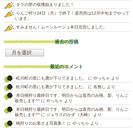
タラの芽の収穫始まりました！
りんご狩り24日（月）で終了！直売所は12月中旬までやって
います。
すみません！ムーンルージュ本日完売しました。
過去の投稿
過
去
最近のコメント
の
松川町の里にも鹿が下りてきました。
に
やっちゃ
より
投
松川町の里にも鹿が下りてきました。
に
名無し
より
稿
本日桃狩り最終日です。明日からは直売のみ桃、梨、りんご
販売します^^
に
やっちゃ
より
本日桃狩り最終日です。明日からは直売のみ桃、梨、りんご
販売します^^
に
ジェラスのかず（大崎）
より
桃狩りのお客さま写真集！
に
やっちゃ
より