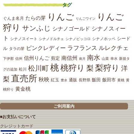
タグ
りんご
りんご
たらの芽
ぐんま名月
りんごワイン
狩り
サンふじ
シナノスィー
シナノゴールド
ト
シード
シナノスイート
シナノホッペ
シナノドルチェ
シナノピッコロ
ラフランス
ルレクチェ
ピンクレディー
ル
タラの芽
南水
南信州
信州りんご
剪定
下伊那
山菜
信州
南月
幸水
新規タ
桃
桃狩り
梨狩り
梨
松川町
洋
松川
グの追加
直売所
梨
秋映
紅玉
通販
飯田
飯田市
長野県
黄
豊水
黄桃
黄金桃
桃狩り
ご利用案内
■お支払いについて
クレジットカード