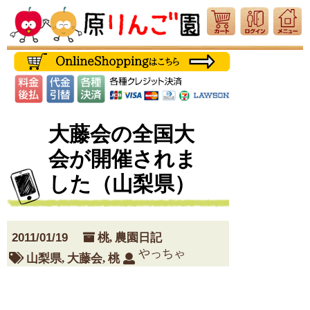
大藤会の全国大
会が開催されま
した（山梨県）
2011/01/19
桃
,
農園日記
やっちゃ
山梨県
,
大藤会
,
桃