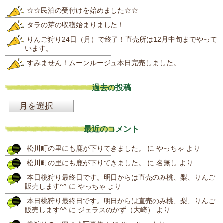
☆☆民泊の受付けを始めました☆☆
タラの芽の収穫始まりました！
りんご狩り24日（月）で終了！直売所は12月中旬までやって
います。
すみません！ムーンルージュ本日完売しました。
過去の投稿
過
去
最近のコメント
の
松川町の里にも鹿が下りてきました。
に
やっちゃ
より
投
松川町の里にも鹿が下りてきました。
に
名無し
より
稿
本日桃狩り最終日です。明日からは直売のみ桃、梨、りんご
販売します^^
に
やっちゃ
より
本日桃狩り最終日です。明日からは直売のみ桃、梨、りんご
販売します^^
に
ジェラスのかず（大崎）
より