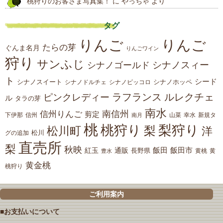
桃狩りのお客さま写真集！
に
やっちゃ
より
タグ
りんご
りんご
たらの芽
ぐんま名月
りんごワイン
狩り
サンふじ
シナノスィー
シナノゴールド
ト
シード
シナノスイート
シナノホッペ
シナノドルチェ
シナノピッコロ
ラフランス
ルレクチェ
ピンクレディー
ル
タラの芽
南水
南信州
信州りんご
剪定
下伊那
山菜
信州
南月
幸水
新規タ
桃
桃狩り
梨狩り
梨
松川町
洋
松川
グの追加
直売所
梨
秋映
紅玉
通販
飯田
飯田市
長野県
黄
豊水
黄桃
黄金桃
桃狩り
ご利用案内
■お支払いについて