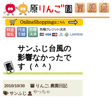
サンふじ台風の
影響なかったで
す（＾＾）
2010/10/30
りんご
,
農園日記
やっちゃ
サンふじ