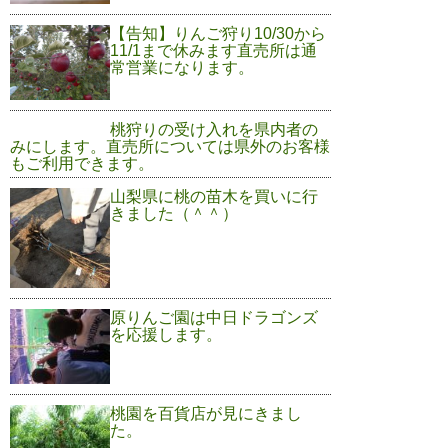
【告知】りんご狩り10/30から
11/1まで休みます直売所は通
常営業になります。
桃狩りの受け入れを県内者の
みにします。直売所については県外のお客様
もご利用できます。
山梨県に桃の苗木を買いに行
きました（＾＾）
原りんご園は中日ドラゴンズ
を応援します。
桃園を百貨店が見にきまし
た。