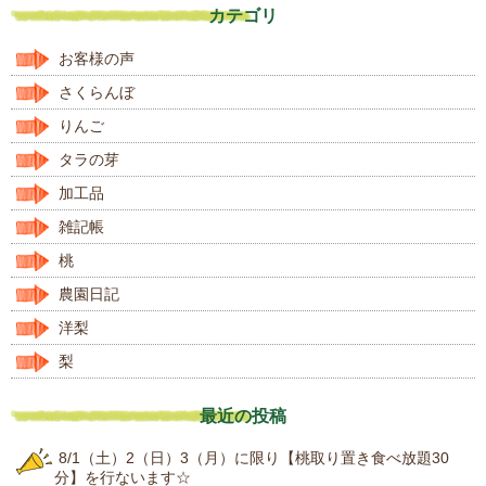
カテゴリ
お客様の声
さくらんぼ
りんご
タラの芽
加工品
雑記帳
桃
農園日記
洋梨
梨
最近の投稿
8/1（土）2（日）3（月）に限り【桃取り置き食べ放題30
分】を行ないます☆