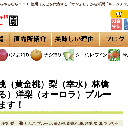
をやるならココ！ 信州りんごを代表する「サンふじ」から洋梨「ルレクチェ
桃（黄金桃）梨（幸水）林檎
る）洋梨（オーロラ）プルー
ます！
やっちゃ
洋梨
梨
りんご
プルーン
黄金桃
直売所
桃
洋梨
梨
,
,
,
,
,
,
,
,