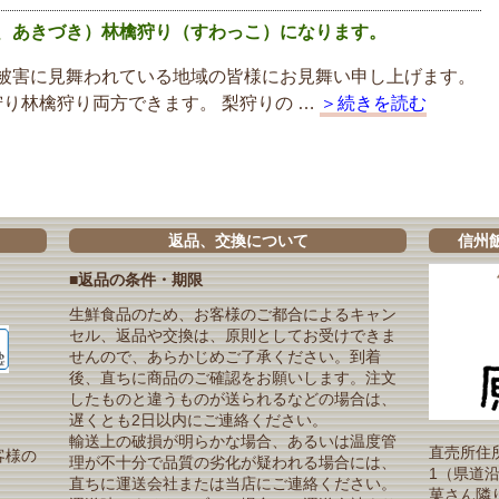
、あきづき）林檎狩り（すわっこ）になります。
被害に見舞われている地域の皆様にお見舞い申し上げます。
り林檎狩り両方できます。 梨狩りの …
＞続きを読む
返品、交換について
信州
■返品の条件・期限
生鮮食品のため、お客様のご都合によるキャン
セル、返品や交換は、原則としてお受けできま
せんので、あらかじめご了承ください。到着
後、直ちに商品のご確認をお願いします。注文
したものと違うものが送られるなどの場合は、
遅くとも2日以内にご連絡ください。
輸送上の破損が明らかな場合、あるいは温度管
直売所住所
客様の
理が不十分で品質の劣化が疑われる場合には、
1（県道
直ちに運送会社または当店にご連絡ください。
菓さん隣り）T