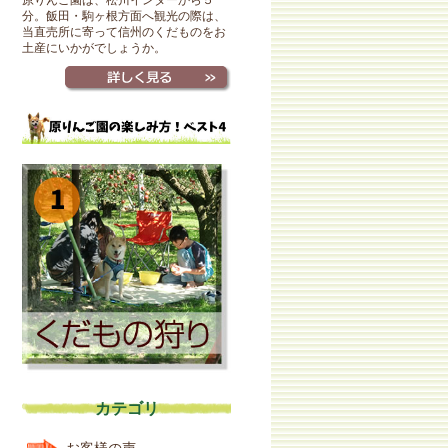
原りんご園は、松川インターから５
分。飯田・駒ヶ根方面へ観光の際は、
当直売所に寄って信州のくだものをお
土産にいかがでしょうか。
カテゴリ
お客様の声