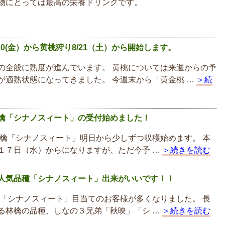
物にとっては最高の栄養ドリンクです。
20(金）から黄桃狩り8/21（土）から開始します。
の全般に熟度が進んでいます。 黄桃については来週からの予
が適熟状態になってきました。 今週末から「黄金桃 …
＞続
檎「シナノスィート」の受付始めました！
檎「シナノスィート」明日から少しずつ収穫始めます。 本
１７日（水）からになりますが、ただ今予 …
＞続きを読む
人気品種「シナノスィート」出来がいいです！！
「シナノスィート」目当てのお客様が多くなりました。 長
る林檎の品種、しなの３兄弟「秋映」「シ …
＞続きを読む