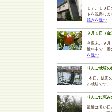
１７、１８日
トを視察しま
続きを読む
９月１日（金
今週末、９月
近年中で一番
を読む
りんご栽培の
本日、飯田の
か栽培です。
りんごに恵み
最近は暑い日