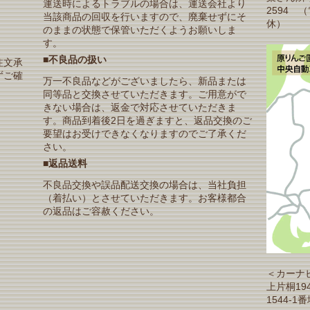
運送時によるトラブルの場合は、運送会社より
2594 
当該商品の回収を行いますので、廃棄せずにそ
休）
のままの状態で保管いただくようお願いしま
す。
■不良品の扱い
注文承
ずご確
万一不良品などがございましたら、新品または
同等品と交換させていただきます。ご用意がで
きない場合は、返金で対応させていただきま
す。商品到着後2日を過ぎますと、返品交換のご
要望はお受けできなくなりますのでご了承くだ
さい。
■返品送料
不良品交換や誤品配送交換の場合は、当社負担
（着払い）とさせていただきます。お客様都合
の返品はご容赦ください。
＜カーナ
上片桐19
1544-1