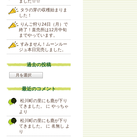
ました☆☆
タラの芽の収穫始まりま
した！
りんご狩り24日（月）で
終了！直売所は12月中旬
までやっています。
すみません！ムーンルー
ジュ本日完売しました。
過去の投稿
過
去
の
最近のコメント
投
稿
松川町の里にも鹿が下り
てきました。
に
やっちゃ
より
松川町の里にも鹿が下り
てきました。
に
名無し
よ
り