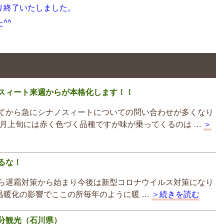
り終了いたしました。
^^
スィート来週からが本格化します！！
てから急にシナノスィートについての問い合わせが多くなり
０月上旬には赤く色づく品種ですが味が乗ってくるのは …
＞
るな！
ら遅霜対策から始まり今後は新型コロナウイルス対策になり
温暖化の影響でここの所毎年のように暖 …
＞続きを読む
分観光（石川県）