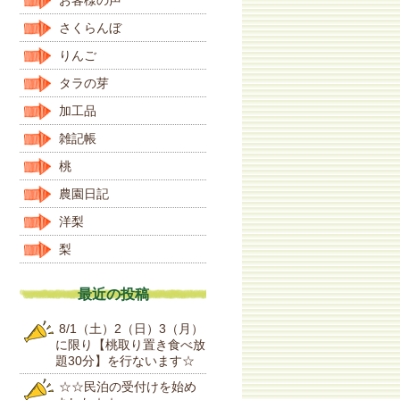
さくらんぼ
りんご
タラの芽
加工品
雑記帳
桃
農園日記
洋梨
梨
最近の投稿
8/1（土）2（日）3（月）
に限り【桃取り置き食べ放
題30分】を行ないます☆
☆☆民泊の受付けを始め