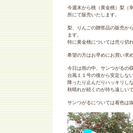
今週末から桃（黄金桃）梨（
所にて販売いたします。
梨、りんごの贈答品の販売か
ます。
特に黄金桃については売り切
希望の方はお早めにお買い求
今日は雨の中、サンつがるの
台風１１号の後から安定しな
降ったり止んだりハッキリし
秋晴れが続くのが待ち遠しい
サンつがるについては着色は