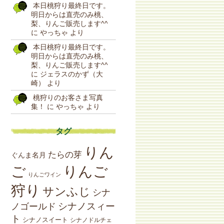
本日桃狩り最終日です。
明日からは直売のみ桃、
梨、りんご販売します^^
に
やっちゃ
より
本日桃狩り最終日です。
明日からは直売のみ桃、
梨、りんご販売します^^
に
ジェラスのかず（大
崎）
より
桃狩りのお客さま写真
集！
に
やっちゃ
より
タグ
りん
たらの芽
ぐんま名月
りんご
ご
りんごワイン
狩り
サンふじ
シナ
シナノスィー
ノゴールド
ト
シナノスイート
シナノドルチェ