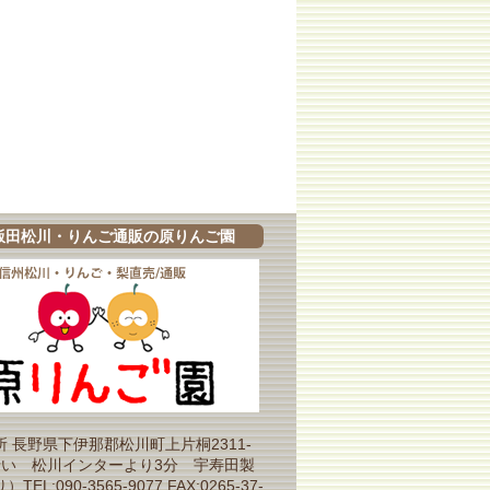
飯田松川・りんご通販の原りんご園
 長野県下伊那郡松川町上片桐2311-
沿い 松川インターより3分 宇寿田製
EL:090-3565-9077 FAX:0265-37-