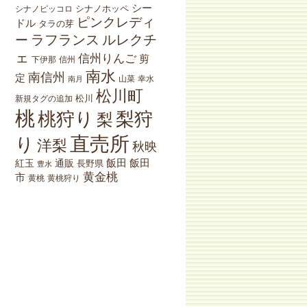
シー
シナノホッペ
シナノピッコロ
ピンクレディ
ドル
タラの芽
ラフランス
ルレクチ
ー
ェ
信州りんご
剪
下伊那
信州
南水
南信州
定
山菜
南月
幸水
松川町
松川
新規タグの追加
桃
桃狩り
梨狩
梨
直売所
り
洋梨
秋映
紅玉
通販
飯田
飯田
長野県
豊水
黄金桃
市
黄桃狩り
黄桃