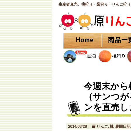
生産者直売、桃狩り・梨狩り・りんご狩り
今週末から
（サンつが
ンを直売し
2014/08/28
りんご
桃
農園日記
,
,