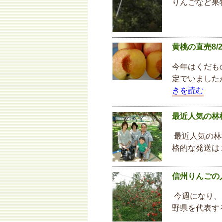
りんごなど果
黄桃の直売8/
今年はくだも
定でいました
きを読む
最近人気の林
最近人気の林
格的な発送は
信州りんごの
今週になり、
野県を代表す