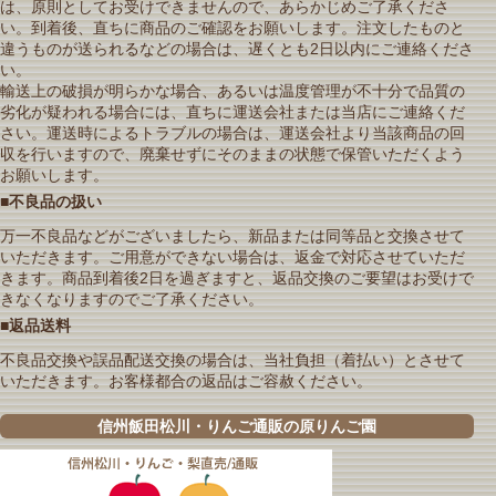
は、原則としてお受けできませんので、あらかじめご了承くださ
い。到着後、直ちに商品のご確認をお願いします。注文したものと
違うものが送られるなどの場合は、遅くとも2日以内にご連絡くださ
い。
輸送上の破損が明らかな場合、あるいは温度管理が不十分で品質の
劣化が疑われる場合には、直ちに運送会社または当店にご連絡くだ
さい。運送時によるトラブルの場合は、運送会社より当該商品の回
収を行いますので、廃棄せずにそのままの状態で保管いただくよう
お願いします。
■不良品の扱い
万一不良品などがございましたら、新品または同等品と交換させて
いただきます。ご用意ができない場合は、返金で対応させていただ
きます。商品到着後2日を過ぎますと、返品交換のご要望はお受けで
きなくなりますのでご了承ください。
■返品送料
不良品交換や誤品配送交換の場合は、当社負担（着払い）とさせて
いただきます。お客様都合の返品はご容赦ください。
信州飯田松川・りんご通販の原りんご園