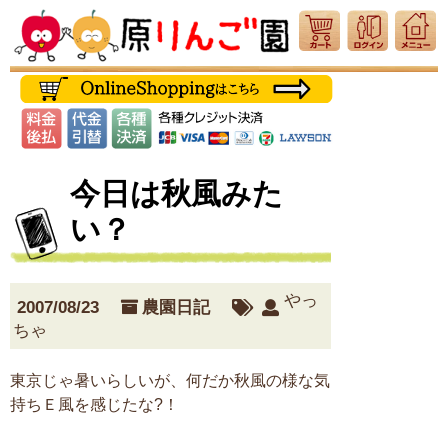
今日は秋風みた
い？
やっ
2007/08/23
農園日記
ちゃ
東京じゃ暑いらしいが、何だか秋風の様な気
持ちＥ風を感じたな?！