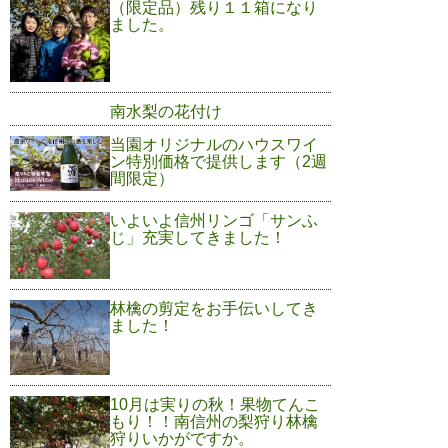
（限定品）残り１１箱になり
ました。
南水梨の花付け
当園オリジナルのハウスワイ
ン特別価格で提供します（2週
間限定）
いよいよ信州リンゴ「サンふ
じ」充実してきました！
林檎の剪定をお手伝いしてき
ました！
10月は実りの秋！果物てんこ
もり！！南信州の梨狩り林檎
狩りいかがですか。