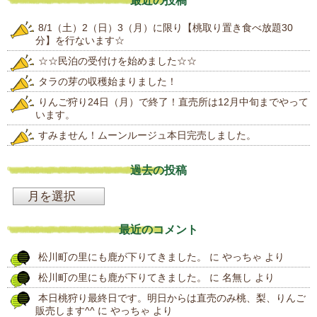
最近の投稿
8/1（土）2（日）3（月）に限り【桃取り置き食べ放題30
分】を行ないます☆
☆☆民泊の受付けを始めました☆☆
タラの芽の収穫始まりました！
りんご狩り24日（月）で終了！直売所は12月中旬までやって
います。
すみません！ムーンルージュ本日完売しました。
過去の投稿
過
去
最近のコメント
の
松川町の里にも鹿が下りてきました。
に
やっちゃ
より
投
松川町の里にも鹿が下りてきました。
に
名無し
より
稿
本日桃狩り最終日です。明日からは直売のみ桃、梨、りんご
販売します^^
に
やっちゃ
より