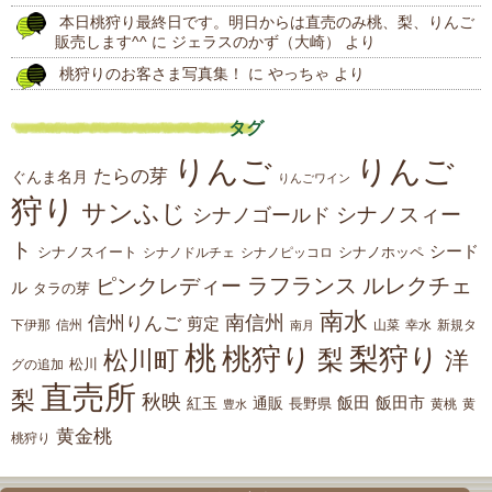
本日桃狩り最終日です。明日からは直売のみ桃、梨、りんご
販売します^^
に
ジェラスのかず（大崎）
より
桃狩りのお客さま写真集！
に
やっちゃ
より
タグ
りんご
りんご
たらの芽
ぐんま名月
りんごワイン
狩り
サンふじ
シナノスィー
シナノゴールド
ト
シード
シナノスイート
シナノホッペ
シナノドルチェ
シナノピッコロ
ラフランス
ルレクチェ
ピンクレディー
ル
タラの芽
南水
南信州
信州りんご
剪定
下伊那
山菜
信州
南月
幸水
新規タ
桃
桃狩り
梨狩り
梨
松川町
洋
松川
グの追加
直売所
梨
秋映
紅玉
通販
飯田
飯田市
長野県
黄
豊水
黄桃
黄金桃
桃狩り