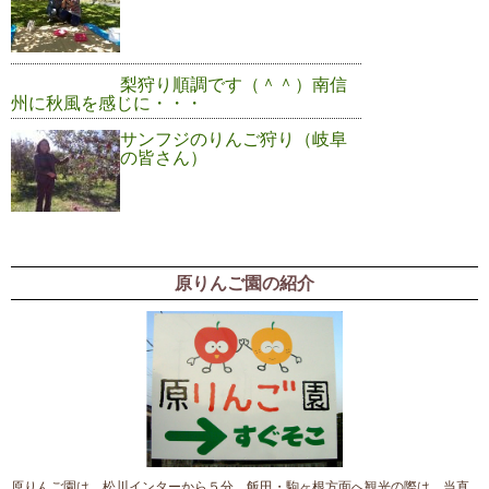
梨狩り順調です（＾＾）南信
州に秋風を感じに・・・
サンフジのりんご狩り（岐阜
の皆さん）
原りんご園の紹介
原りんご園は、松川インターから５分。飯田・駒ヶ根方面へ観光の際は、当直