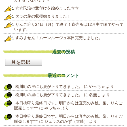
☆☆民泊の受付けを始めました☆☆
タラの芽の収穫始まりました！
りんご狩り24日（月）で終了！直売所は12月中旬までやって
います。
すみません！ムーンルージュ本日完売しました。
過去の投稿
過
去
最近のコメント
の
松川町の里にも鹿が下りてきました。
に
やっちゃ
より
投
松川町の里にも鹿が下りてきました。
に
名無し
より
稿
本日桃狩り最終日です。明日からは直売のみ桃、梨、りんご
販売します^^
に
やっちゃ
より
本日桃狩り最終日です。明日からは直売のみ桃、梨、りんご
販売します^^
に
ジェラスのかず（大崎）
より