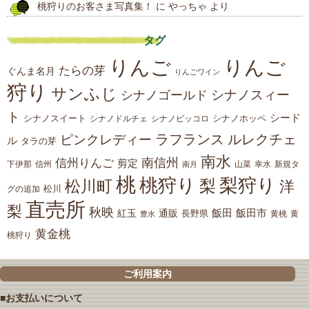
桃狩りのお客さま写真集！
に
やっちゃ
より
タグ
りんご
りんご
たらの芽
ぐんま名月
りんごワイン
狩り
サンふじ
シナノスィー
シナノゴールド
ト
シード
シナノスイート
シナノホッペ
シナノドルチェ
シナノピッコロ
ラフランス
ルレクチェ
ピンクレディー
ル
タラの芽
南水
南信州
信州りんご
剪定
下伊那
山菜
信州
南月
幸水
新規タ
桃
桃狩り
梨狩り
梨
松川町
洋
松川
グの追加
直売所
梨
秋映
紅玉
通販
飯田
飯田市
長野県
黄
豊水
黄桃
黄金桃
桃狩り
ご利用案内
■お支払いについて