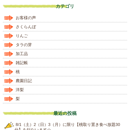
カテゴリ
お客様の声
さくらんぼ
りんご
タラの芽
加工品
雑記帳
桃
農園日記
洋梨
梨
最近の投稿
8/1（土）2（日）3（月）に限り【桃取り置き食べ放題30
分】を行ないます☆