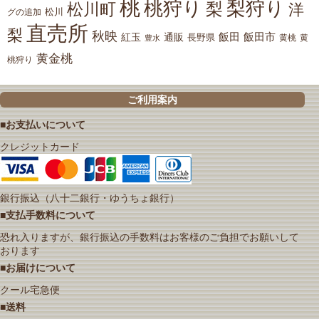
桃
桃狩り
梨狩り
梨
松川町
洋
松川
グの追加
直売所
梨
秋映
紅玉
通販
飯田
飯田市
長野県
黄
豊水
黄桃
黄金桃
桃狩り
ご利用案内
■お支払いについて
クレジットカード
銀行振込（八十二銀行・ゆうちょ銀行）
■支払手数料について
恐れ入りますが、銀行振込の手数料はお客様のご負担でお願いして
おります
■お届けについて
クール宅急便
■送料