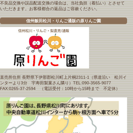
不良品交換や誤品配送交換の場合は、当社負担（着払い）とさせて
いただきます。お客様都合の返品はご容赦ください。
信州飯田松川・りんご通販の原りんご園
直売所住所 長野県下伊那郡松川町上片桐2311-1（県道沿い 松川イ
ンターより3分 宇寿田製菓さん隣り）TEL:090-3565-9077
FAX:0265-37-2594 （電話受付：10時から15時まで 不定休）