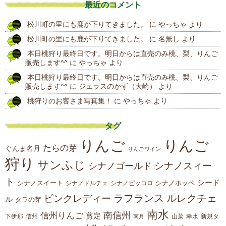
最近のコメント
の
松川町の里にも鹿が下りてきました。
に
やっちゃ
より
投
松川町の里にも鹿が下りてきました。
に
名無し
より
稿
本日桃狩り最終日です。明日からは直売のみ桃、梨、りんご
販売します^^
に
やっちゃ
より
本日桃狩り最終日です。明日からは直売のみ桃、梨、りんご
販売します^^
に
ジェラスのかず（大崎）
より
桃狩りのお客さま写真集！
に
やっちゃ
より
タグ
りんご
りんご
たらの芽
ぐんま名月
りんごワイン
狩り
サンふじ
シナノスィー
シナノゴールド
ト
シード
シナノスイート
シナノホッペ
シナノドルチェ
シナノピッコロ
ラフランス
ルレクチェ
ピンクレディー
ル
タラの芽
南水
南信州
信州りんご
剪定
下伊那
山菜
信州
南月
幸水
新規タ