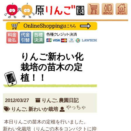
りんご新わい化
栽培の苗木の定
植！！
2012/03/27
りんご
,
農園日記
やっちゃ
りんご
,
新わいか栽培
本日りんごの苗木の定植を行いました。
新わい化栽培（りんごの木をコンパクトに抑