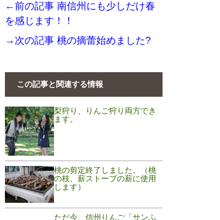
←前の記事 南信州にも少しだけ春
を感じます！！
→次の記事 桃の摘蕾始めました?
この記事と関連する情報
梨狩り、りんご狩り両方でき
ます。
桃の剪定終了しました。（桃
の枝、薪ストーブの薪に使用
します）
ただ今、信州りんご「サンふ