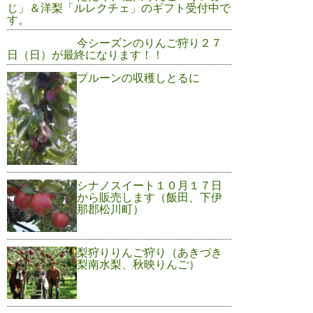
じ」＆洋梨「ルレクチェ」のギフト受付中で
す。
今シーズンのりんご狩り２７
日（日）が最終になります！！
プルーンの収穫しとるに
シナノスイート１０月１７日
から販売します（飯田、下伊
那郡松川町）
梨狩りりんご狩り（あきづき
梨南水梨、秋映りんご）