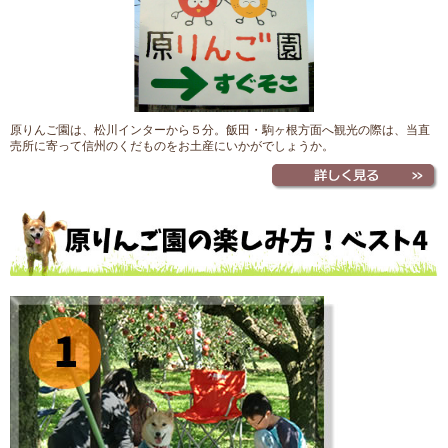
原りんご園は、松川インターから５分。飯田・駒ヶ根方面へ観光の際は、当直
売所に寄って信州のくだものをお土産にいかがでしょうか。