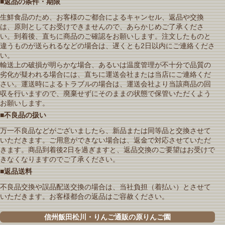
■返品の条件・期限
生鮮食品のため、お客様のご都合によるキャンセル、返品や交換
は、原則としてお受けできませんので、あらかじめご了承くださ
い。到着後、直ちに商品のご確認をお願いします。注文したものと
違うものが送られるなどの場合は、遅くとも2日以内にご連絡くださ
い。
輸送上の破損が明らかな場合、あるいは温度管理が不十分で品質の
劣化が疑われる場合には、直ちに運送会社または当店にご連絡くだ
さい。運送時によるトラブルの場合は、運送会社より当該商品の回
収を行いますので、廃棄せずにそのままの状態で保管いただくよう
お願いします。
■不良品の扱い
万一不良品などがございましたら、新品または同等品と交換させて
いただきます。ご用意ができない場合は、返金で対応させていただ
きます。商品到着後2日を過ぎますと、返品交換のご要望はお受けで
きなくなりますのでご了承ください。
■返品送料
不良品交換や誤品配送交換の場合は、当社負担（着払い）とさせて
いただきます。お客様都合の返品はご容赦ください。
信州飯田松川・りんご通販の原りんご園