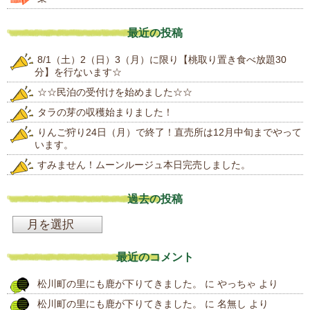
最近の投稿
8/1（土）2（日）3（月）に限り【桃取り置き食べ放題30
分】を行ないます☆
☆☆民泊の受付けを始めました☆☆
タラの芽の収穫始まりました！
りんご狩り24日（月）で終了！直売所は12月中旬までやって
います。
すみません！ムーンルージュ本日完売しました。
過去の投稿
過
去
最近のコメント
の
松川町の里にも鹿が下りてきました。
に
やっちゃ
より
投
松川町の里にも鹿が下りてきました。
に
名無し
より
稿