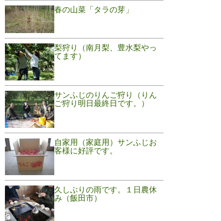
春の山菜「タラの芽」
梨狩り（南月梨、豊水梨やっ
てます）
サンふじのりんご狩り（りん
ご狩り明日最終日です。）
自家用（家庭用）サンふじお
客様に好評です。
久しぶりの雨です。１日農休
み（飯田市）