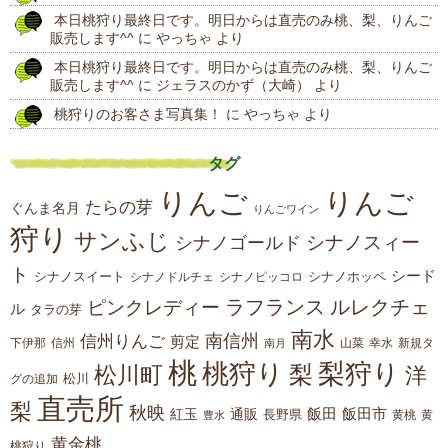
本日桃狩り最終日です。明日からは直売のみ桃、梨、りんご
販売します^^
に
やっちゃ
より
本日桃狩り最終日です。明日からは直売のみ桃、梨、りんご
販売します^^
に
ジェラスのかず（大崎）
より
桃狩りのお客さま写真集！
に
やっちゃ
より
タグ
りんご
りんご
たらの芽
ぐんま名月
りんごワイン
狩り
サンふじ
シナノスィー
シナノゴールド
ト
シード
シナノスイート
シナノホッペ
シナノドルチェ
シナノピッコロ
ラフランス
ルレクチェ
ピンクレディー
ル
タラの芽
南水
南信州
信州りんご
剪定
下伊那
山菜
信州
南月
幸水
新規タ
桃
桃狩り
梨狩り
梨
松川町
洋
松川
グの追加
直売所
梨
秋映
紅玉
通販
飯田
飯田市
長野県
黄
豊水
黄桃
黄金桃
桃狩り