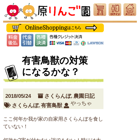
有害鳥獣の対策
になるかな？
2018/05/24
さくらんぼ
,
農園日記
やっちゃ
さくらんぼ
,
有害鳥獣
ここ何年か我が家の自家用さくらんぼを食し
ていない！