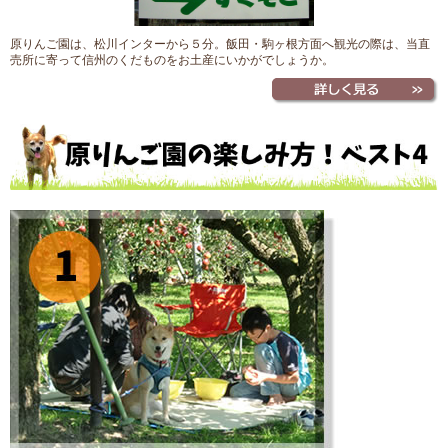
原りんご園は、松川インターから５分。飯田・駒ヶ根方面へ観光の際は、当直
売所に寄って信州のくだものをお土産にいかがでしょうか。