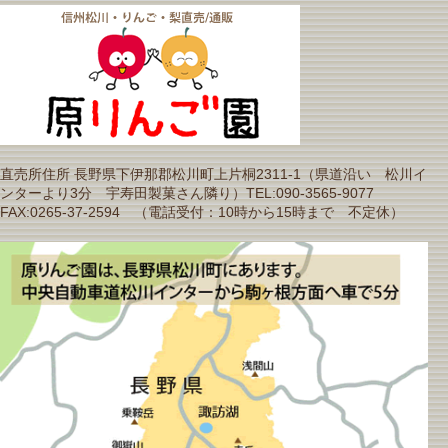
直売所住所 長野県下伊那郡松川町上片桐2311-1（県道沿い 松川イ
ンターより3分 宇寿田製菓さん隣り）TEL:090-3565-9077
FAX:0265-37-2594 （電話受付：10時から15時まで 不定休）