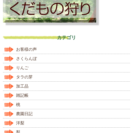
カテゴリ
お客様の声
さくらんぼ
りんご
タラの芽
加工品
雑記帳
桃
農園日記
洋梨
梨