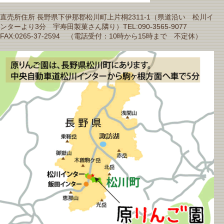
直売所住所 長野県下伊那郡松川町上片桐2311-1（県道沿い 松川イ
ンターより3分 宇寿田製菓さん隣り）TEL:090-3565-9077
FAX:0265-37-2594 （電話受付：10時から15時まで 不定休）