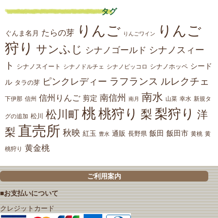
タグ
りんご
りんご
たらの芽
ぐんま名月
りんごワイン
狩り
サンふじ
シナノスィー
シナノゴールド
ト
シード
シナノスイート
シナノホッペ
シナノドルチェ
シナノピッコロ
ラフランス
ルレクチェ
ピンクレディー
ル
タラの芽
南水
南信州
信州りんご
剪定
下伊那
山菜
信州
南月
幸水
新規タ
桃
桃狩り
梨狩り
梨
松川町
洋
松川
グの追加
直売所
梨
秋映
紅玉
通販
飯田
飯田市
長野県
黄
豊水
黄桃
黄金桃
桃狩り
ご利用案内
■お支払いについて
クレジットカード