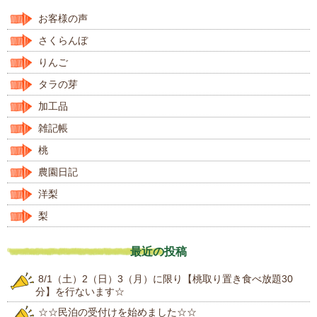
お客様の声
さくらんぼ
りんご
タラの芽
加工品
雑記帳
桃
農園日記
洋梨
梨
最近の投稿
8/1（土）2（日）3（月）に限り【桃取り置き食べ放題30
分】を行ないます☆
☆☆民泊の受付けを始めました☆☆