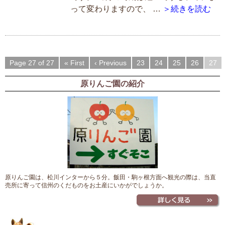
って変わりますので、 …
＞続きを読む
Page 27 of 27
« First
‹ Previous
23
24
25
26
27
原りんご園の紹介
原りんご園は、松川インターから５分。飯田・駒ヶ根方面へ観光の際は、当直
売所に寄って信州のくだものをお土産にいかがでしょうか。