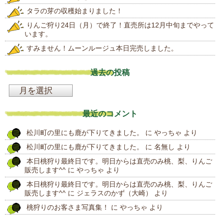
タラの芽の収穫始まりました！
りんご狩り24日（月）で終了！直売所は12月中旬までやって
います。
すみません！ムーンルージュ本日完売しました。
過去の投稿
過
去
最近のコメント
の
松川町の里にも鹿が下りてきました。
に
やっちゃ
より
投
松川町の里にも鹿が下りてきました。
に
名無し
より
稿
本日桃狩り最終日です。明日からは直売のみ桃、梨、りんご
販売します^^
に
やっちゃ
より
本日桃狩り最終日です。明日からは直売のみ桃、梨、りんご
販売します^^
に
ジェラスのかず（大崎）
より
桃狩りのお客さま写真集！
に
やっちゃ
より