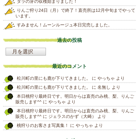
タラの芽の収穫始まりました！
りんご狩り24日（月）で終了！直売所は12月中旬までやって
います。
すみません！ムーンルージュ本日完売しました。
過去の投稿
過
去
最近のコメント
の
松川町の里にも鹿が下りてきました。
に
やっちゃ
より
投
松川町の里にも鹿が下りてきました。
に
名無し
より
稿
本日桃狩り最終日です。明日からは直売のみ桃、梨、りんご
販売します^^
に
やっちゃ
より
本日桃狩り最終日です。明日からは直売のみ桃、梨、りんご
販売します^^
に
ジェラスのかず（大崎）
より
桃狩りのお客さま写真集！
に
やっちゃ
より