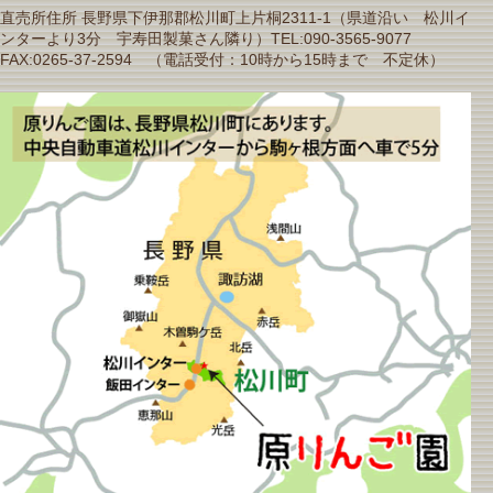
直売所住所 長野県下伊那郡松川町上片桐2311-1（県道沿い 松川イ
ンターより3分 宇寿田製菓さん隣り）TEL:090-3565-9077
FAX:0265-37-2594 （電話受付：10時から15時まで 不定休）