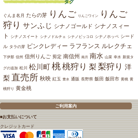
タグ
りんご
りんご
たらの芽
ぐんま名月
りんごワイン
狩り
サンふじ
シナノスィー
シナノゴールド
ト
シード
シナノスイート
シナノホッペ
シナノドルチェ
シナノピッコロ
ラフランス
ルレクチェ
ピンクレディー
ル
タラの芽
南水
南信州
信州りんご
剪定
下伊那
山菜
信州
南月
幸水
新規タ
桃
桃狩り
梨狩り
梨
松川町
洋
松川
グの追加
直売所
梨
秋映
紅玉
通販
飯田
飯田市
長野県
黄
豊水
黄桃
黄金桃
桃狩り
ご利用案内
■お支払いについて
クレジットカード