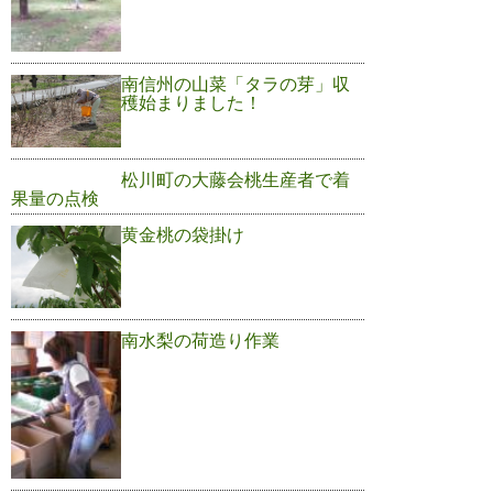
南信州の山菜「タラの芽」収
穫始まりました！
松川町の大藤会桃生産者で着
果量の点検
黄金桃の袋掛け
南水梨の荷造り作業