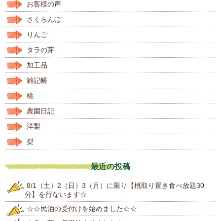
お客様の声
さくらんぼ
りんご
タラの芽
加工品
雑記帳
桃
農園日記
洋梨
梨
最近の投稿
8/1（土）2（日）3（月）に限り【桃取り置き食べ放題30
分】を行ないます☆
☆☆民泊の受付けを始めました☆☆