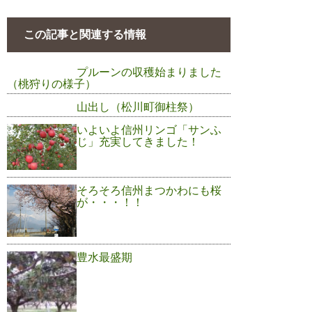
この記事と関連する情報
プルーンの収穫始まりました
（桃狩りの様子）
山出し（松川町御柱祭）
いよいよ信州リンゴ「サンふ
じ」充実してきました！
そろそろ信州まつかわにも桜
が・・・！！
豊水最盛期