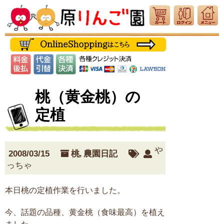
桃（黄金桃）の
定植
や
2008/03/15
桃
,
農園日記
っちゃ
本日桃の定植作業を行いました。
今、話題の品種、黄金桃（食味最高）を植え