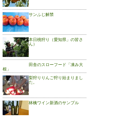
サンふじ解禁
本日桃狩り（愛知県」の皆さ
ん）
田舎のスローフード「凍み大
根」
梨狩りりんご狩り始まりまし
た。
林檎ワイン新酒のサンプル