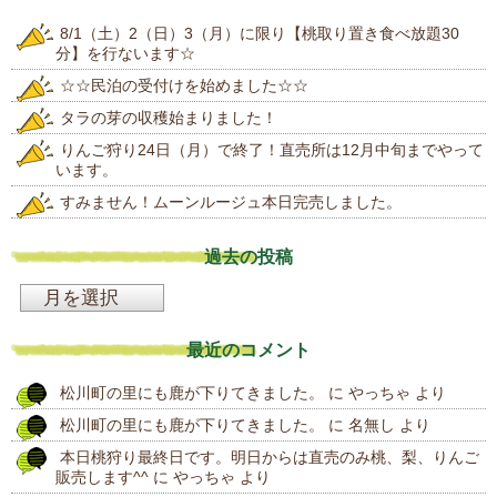
8/1（土）2（日）3（月）に限り【桃取り置き食べ放題30
分】を行ないます☆
☆☆民泊の受付けを始めました☆☆
タラの芽の収穫始まりました！
りんご狩り24日（月）で終了！直売所は12月中旬までやって
います。
すみません！ムーンルージュ本日完売しました。
過去の投稿
過
去
最近のコメント
の
松川町の里にも鹿が下りてきました。
に
やっちゃ
より
投
松川町の里にも鹿が下りてきました。
に
名無し
より
稿
本日桃狩り最終日です。明日からは直売のみ桃、梨、りんご
販売します^^
に
やっちゃ
より