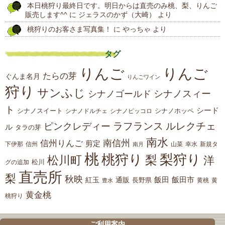
本日桃狩り最終日です。明日からは直売のみ桃、梨、りんご
販売します^^
に
ジェラスのかず（大崎）
より
桃狩りのお客さま写真集！
に
やっちゃ
より
タグ
りんご
りんご
たらの芽
ぐんま名月
りんごワイン
狩り
サンふじ
シナノスィー
シナノゴールド
ト
シード
シナノスイート
シナノホッペ
シナノドルチェ
シナノピッコロ
ラフランス
ルレクチェ
ピンクレディー
ル
タラの芽
南水
南信州
信州りんご
剪定
下伊那
山菜
信州
南月
幸水
新規タ
桃
桃狩り
梨狩り
梨
松川町
洋
松川
グの追加
直売所
梨
秋映
紅玉
通販
飯田
飯田市
長野県
黄
豊水
黄桃
黄金桃
桃狩り
ご利用案内