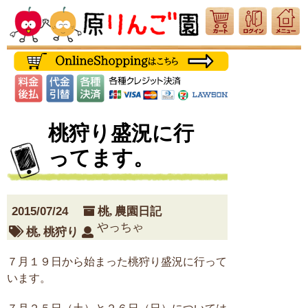
桃狩り盛況に行
ってます。
2015/07/24
桃
,
農園日記
やっちゃ
桃
,
桃狩り
７月１９日から始まった桃狩り盛況に行って
います。