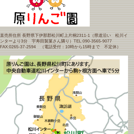
直売所住所 長野県下伊那郡松川町上片桐2311-1（県道沿い 松川イ
ンターより3分 宇寿田製菓さん隣り）TEL:090-3565-9077
FAX:0265-37-2594 （電話受付：10時から15時まで 不定休）