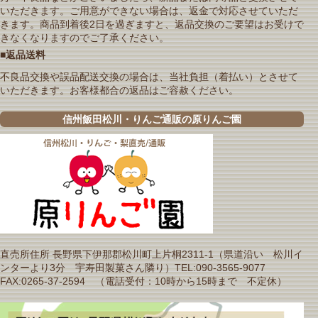
いただきます。ご用意ができない場合は、返金で対応させていただ
きます。商品到着後2日を過ぎますと、返品交換のご要望はお受けで
きなくなりますのでご了承ください。
■返品送料
不良品交換や誤品配送交換の場合は、当社負担（着払い）とさせて
いただきます。お客様都合の返品はご容赦ください。
信州飯田松川・りんご通販の原りんご園
直売所住所 長野県下伊那郡松川町上片桐2311-1（県道沿い 松川イ
ンターより3分 宇寿田製菓さん隣り）TEL:090-3565-9077
FAX:0265-37-2594 （電話受付：10時から15時まで 不定休）