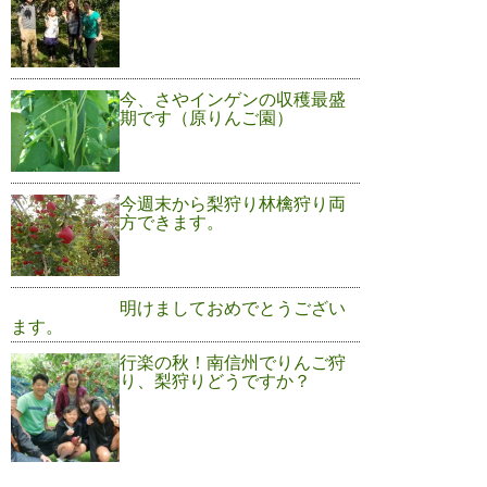
今、さやインゲンの収穫最盛
期です（原りんご園）
今週末から梨狩り林檎狩り両
方できます。
明けましておめでとうござい
ます。
行楽の秋！南信州でりんご狩
り、梨狩りどうですか？