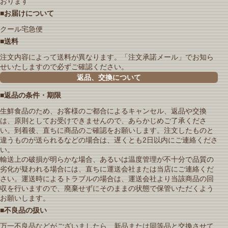
おります
■お届けについて
クール宅急便
■送料
注文内容によって送料が異なります。「注文承諾メール」でお知ら
せいたしますので必ずご確認ください。
返品、交換について
■返品の条件・期限
生鮮食品のため、お客様のご都合によるキャンセル、返品や交換
は、原則としてお受けできませんので、あらかじめご了承くださ
い。到着後、直ちに商品のご確認をお願いします。注文したものと
違うものが送られるなどの場合は、遅くとも2日以内にご連絡くださ
い。
輸送上の破損が明らかな場合、あるいは温度管理が不十分で品質の
劣化が疑われる場合には、直ちに運送会社または当店にご連絡くだ
さい。運送時によるトラブルの場合は、運送会社より当該商品の回
収を行いますので、廃棄せずにそのままの状態で保管いただくよう
お願いします。
■不良品の扱い
万一不良品などがございましたら、新品または同等品と交換させて