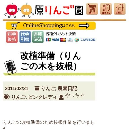
改植準備（りん
ごの木を抜根）
2011/02/21
りんご
,
農園日記
やっちゃ
りんご
,
ピンクレディ
りんごの改植準備のため抜根作業を行いまし