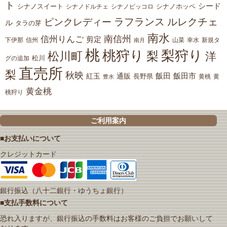
ト
シード
シナノスイート
シナノホッペ
シナノドルチェ
シナノピッコロ
ラフランス
ルレクチェ
ピンクレディー
ル
タラの芽
南水
南信州
信州りんご
剪定
下伊那
山菜
信州
南月
幸水
新規タ
桃
桃狩り
梨狩り
梨
松川町
洋
松川
グの追加
直売所
梨
秋映
紅玉
通販
飯田
飯田市
長野県
黄
豊水
黄桃
黄金桃
桃狩り
ご利用案内
■お支払いについて
クレジットカード
銀行振込（八十二銀行・ゆうちょ銀行）
■支払手数料について
恐れ入りますが、銀行振込の手数料はお客様のご負担でお願いして