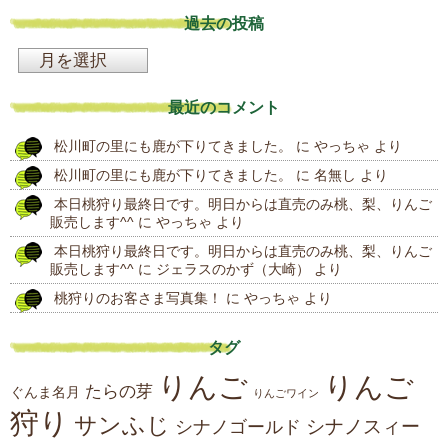
過去の投稿
過
去
最近のコメント
の
松川町の里にも鹿が下りてきました。
に
やっちゃ
より
投
松川町の里にも鹿が下りてきました。
に
名無し
より
稿
本日桃狩り最終日です。明日からは直売のみ桃、梨、りんご
販売します^^
に
やっちゃ
より
本日桃狩り最終日です。明日からは直売のみ桃、梨、りんご
販売します^^
に
ジェラスのかず（大崎）
より
桃狩りのお客さま写真集！
に
やっちゃ
より
タグ
りんご
りんご
たらの芽
ぐんま名月
りんごワイン
狩り
サンふじ
シナノスィー
シナノゴールド