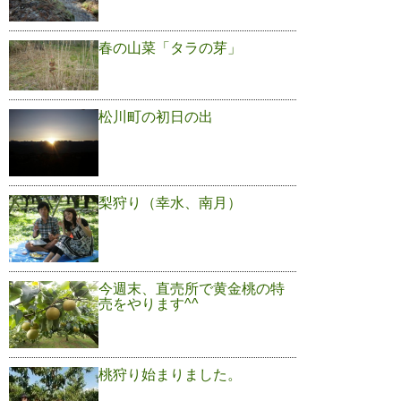
春の山菜「タラの芽」
松川町の初日の出
梨狩り（幸水、南月）
今週末、直売所で黄金桃の特
売をやります^^
桃狩り始まりました。