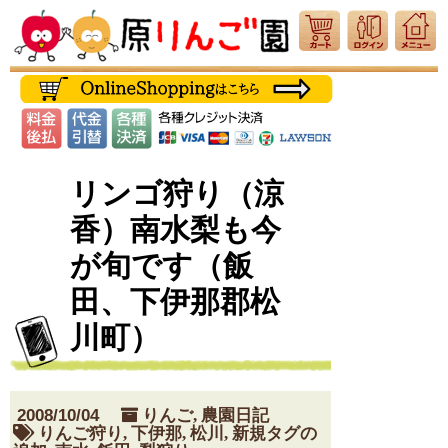
リンゴ狩り（涼
香）南水梨も今
が旬です（飯
田、下伊那郡松
川町）
2008/10/04
りんご
,
農園日記
りんご狩り
,
下伊那
,
松川
,
新規タグの