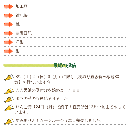
加工品
雑記帳
桃
農園日記
洋梨
梨
最近の投稿
8/1（土）2（日）3（月）に限り【桃取り置き食べ放題30
分】を行ないます☆
☆☆民泊の受付けを始めました☆☆
タラの芽の収穫始まりました！
りんご狩り24日（月）で終了！直売所は12月中旬までやって
います。
すみません！ムーンルージュ本日完売しました。