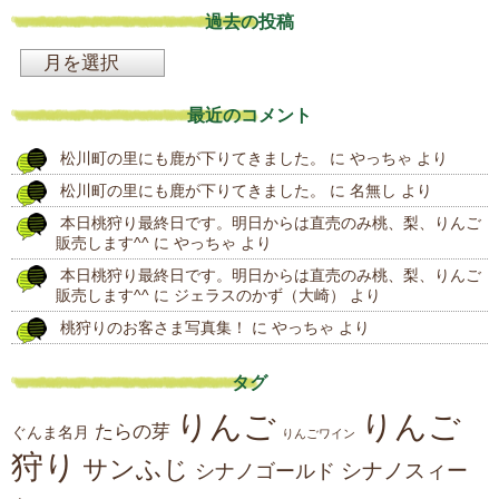
過去の投稿
過
去
最近のコメント
の
松川町の里にも鹿が下りてきました。
に
やっちゃ
より
投
松川町の里にも鹿が下りてきました。
に
名無し
より
稿
本日桃狩り最終日です。明日からは直売のみ桃、梨、りんご
販売します^^
に
やっちゃ
より
本日桃狩り最終日です。明日からは直売のみ桃、梨、りんご
販売します^^
に
ジェラスのかず（大崎）
より
桃狩りのお客さま写真集！
に
やっちゃ
より
タグ
りんご
りんご
たらの芽
ぐんま名月
りんごワイン
狩り
サンふじ
シナノスィー
シナノゴールド