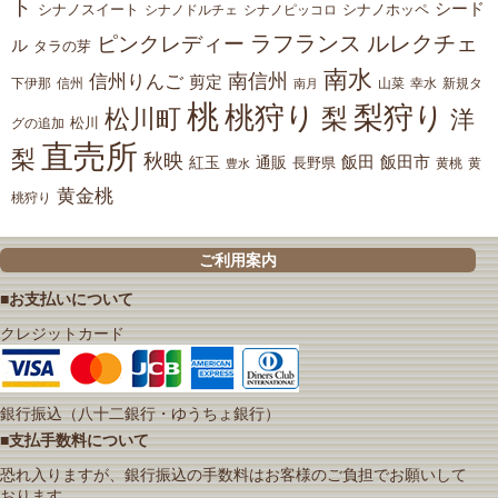
ト
シード
シナノスイート
シナノホッペ
シナノドルチェ
シナノピッコロ
ラフランス
ルレクチェ
ピンクレディー
ル
タラの芽
南水
南信州
信州りんご
剪定
下伊那
山菜
信州
南月
幸水
新規タ
桃
桃狩り
梨狩り
梨
松川町
洋
松川
グの追加
直売所
梨
秋映
紅玉
通販
飯田
飯田市
長野県
黄
豊水
黄桃
黄金桃
桃狩り
ご利用案内
■お支払いについて
クレジットカード
銀行振込（八十二銀行・ゆうちょ銀行）
■支払手数料について
恐れ入りますが、銀行振込の手数料はお客様のご負担でお願いして
おります