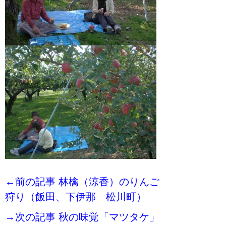
←前の記事 林檎（涼香）のりんご
狩り（飯田、下伊那 松川町）
→次の記事 秋の味覚「マツタケ」