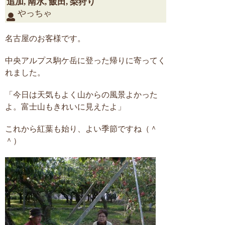
追加
,
南水
,
飯田
,
梨狩り
やっちゃ
名古屋のお客様です。
中央アルプス駒ケ岳に登った帰りに寄ってく
れました。
「今日は天気もよく山からの風景よかった
よ。富士山もきれいに見えたよ」
これから紅葉も始り、よい季節ですね（＾
＾）