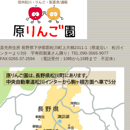
直売所住所 長野県下伊那郡松川町上片桐2311-1（県道沿い 松川イ
ンターより3分 宇寿田製菓さん隣り）TEL:090-3565-9077
FAX:0265-37-2594 （電話受付：10時から15時まで 不定休）