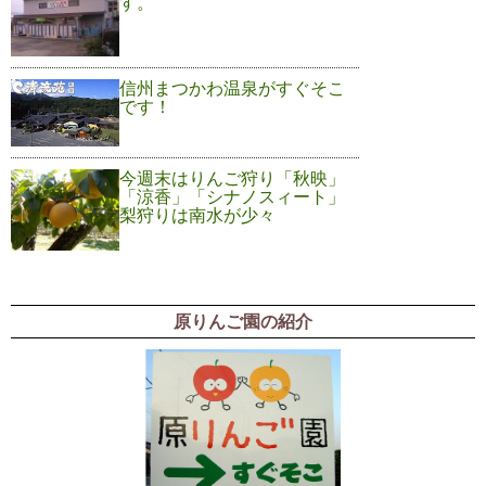
す。
信州まつかわ温泉がすぐそこ
です！
今週末はりんご狩り「秋映」
「涼香」「シナノスィート」
梨狩りは南水が少々
原りんご園の紹介