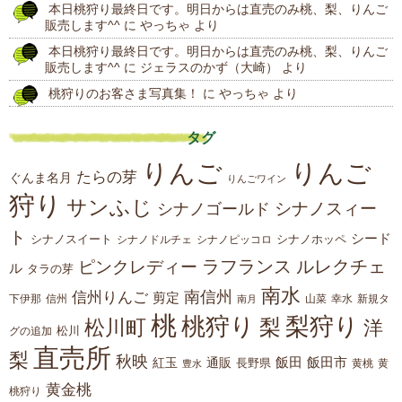
本日桃狩り最終日です。明日からは直売のみ桃、梨、りんご
販売します^^
に
やっちゃ
より
本日桃狩り最終日です。明日からは直売のみ桃、梨、りんご
販売します^^
に
ジェラスのかず（大崎）
より
桃狩りのお客さま写真集！
に
やっちゃ
より
タグ
りんご
りんご
たらの芽
ぐんま名月
りんごワイン
狩り
サンふじ
シナノスィー
シナノゴールド
ト
シード
シナノスイート
シナノホッペ
シナノドルチェ
シナノピッコロ
ラフランス
ルレクチェ
ピンクレディー
ル
タラの芽
南水
南信州
信州りんご
剪定
下伊那
山菜
信州
南月
幸水
新規タ
桃
桃狩り
梨狩り
梨
松川町
洋
松川
グの追加
直売所
梨
秋映
紅玉
通販
飯田
飯田市
長野県
黄
豊水
黄桃
黄金桃
桃狩り