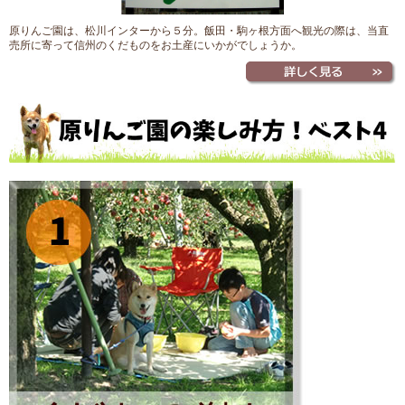
原りんご園は、松川インターから５分。飯田・駒ヶ根方面へ観光の際は、当直
売所に寄って信州のくだものをお土産にいかがでしょうか。