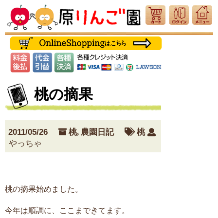
桃の摘果
2011/05/26
桃
,
農園日記
桃
やっちゃ
桃の摘果始めました。
今年は順調に、ここまできてます。