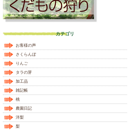
カテゴリ
お客様の声
さくらんぼ
りんご
タラの芽
加工品
雑記帳
桃
農園日記
洋梨
梨