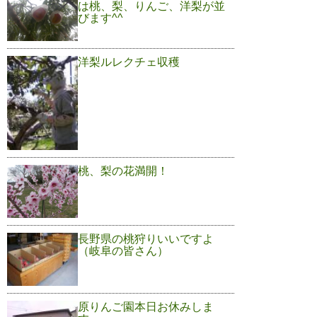
は桃、梨、りんご、洋梨が並
びます^^
洋梨ルレクチェ収穫
桃、梨の花満開！
長野県の桃狩りいいですよ
（岐阜の皆さん）
原りんご園本日お休みしま