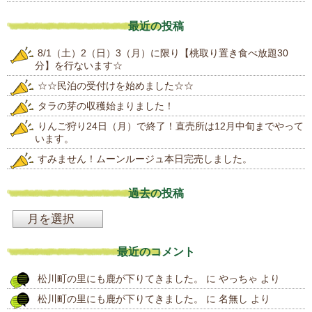
最近の投稿
8/1（土）2（日）3（月）に限り【桃取り置き食べ放題30
分】を行ないます☆
☆☆民泊の受付けを始めました☆☆
タラの芽の収穫始まりました！
りんご狩り24日（月）で終了！直売所は12月中旬までやって
います。
すみません！ムーンルージュ本日完売しました。
過去の投稿
過
去
最近のコメント
の
松川町の里にも鹿が下りてきました。
に
やっちゃ
より
投
松川町の里にも鹿が下りてきました。
に
名無し
より
稿