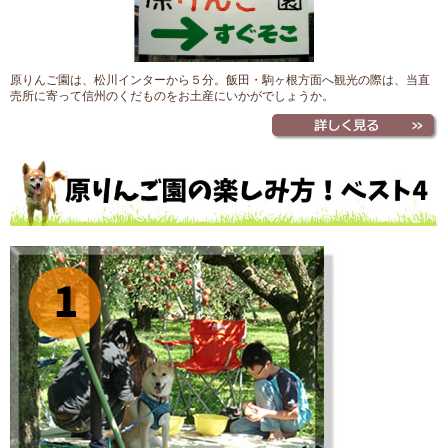
原りんご園は、松川インターから５分。飯田・駒ヶ根方面へ観光の際は、当直
売所に寄って信州のくだものをお土産にいかがでしょうか。