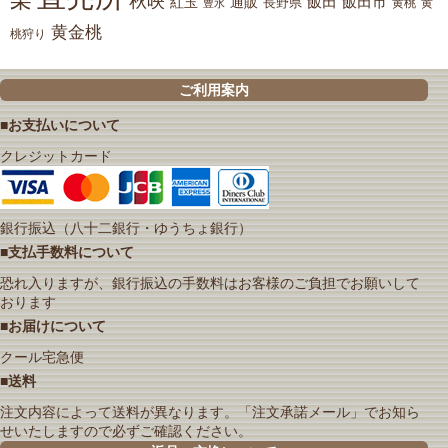
秋映
紅玉
通販
飯田
飯田市
長野県
黄
豊水
黄桃
黄金桃
桃狩り
ご利用案内
■お支払いについて
クレジットカード
銀行振込（八十二銀行・ゆうちょ銀行）
■支払手数料について
恐れ入りますが、銀行振込の手数料はお客様のご負担でお願いして
おります
■お届けについて
クール宅急便
■送料
注文内容によって送料が異なります。「注文承諾メール」でお知ら
せいたしますので必ずご確認ください。