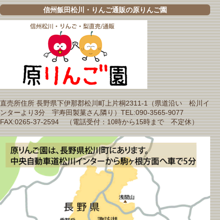
信州飯田松川・りんご通販の原りんご園
直売所住所 長野県下伊那郡松川町上片桐2311-1（県道沿い 松川イ
ンターより3分 宇寿田製菓さん隣り）TEL:090-3565-9077
FAX:0265-37-2594 （電話受付：10時から15時まで 不定休）