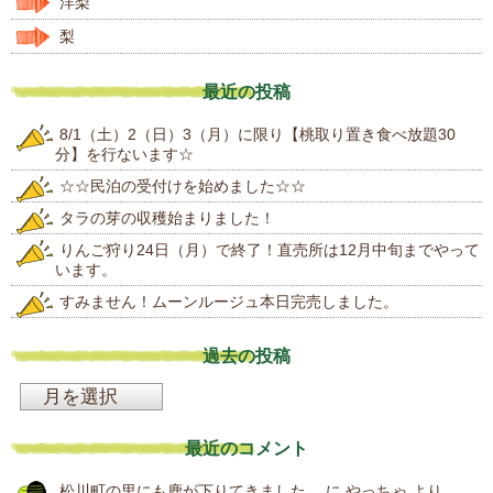
洋梨
梨
最近の投稿
8/1（土）2（日）3（月）に限り【桃取り置き食べ放題30
分】を行ないます☆
☆☆民泊の受付けを始めました☆☆
タラの芽の収穫始まりました！
りんご狩り24日（月）で終了！直売所は12月中旬までやって
います。
すみません！ムーンルージュ本日完売しました。
過去の投稿
過
去
最近のコメント
の
松川町の里にも鹿が下りてきました。
に
やっちゃ
より