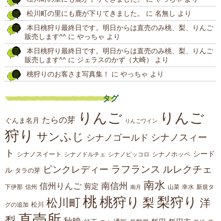
投
松川町の里にも鹿が下りてきました。
に
名無し
より
稿
本日桃狩り最終日です。明日からは直売のみ桃、梨、りんご
販売します^^
に
やっちゃ
より
本日桃狩り最終日です。明日からは直売のみ桃、梨、りんご
販売します^^
に
ジェラスのかず（大崎）
より
桃狩りのお客さま写真集！
に
やっちゃ
より
タグ
りんご
りんご
たらの芽
ぐんま名月
りんごワイン
狩り
サンふじ
シナノスィー
シナノゴールド
ト
シード
シナノスイート
シナノホッペ
シナノドルチェ
シナノピッコロ
ラフランス
ルレクチェ
ピンクレディー
ル
タラの芽
南水
南信州
信州りんご
剪定
下伊那
山菜
信州
南月
幸水
新規タ
桃
桃狩り
梨狩り
梨
松川町
洋
松川
グの追加
直売所
梨