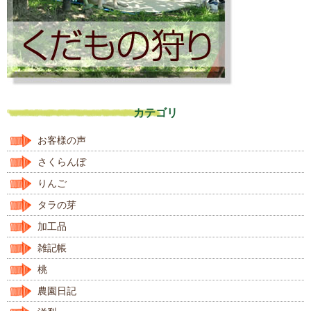
カテゴリ
お客様の声
さくらんぼ
りんご
タラの芽
加工品
雑記帳
桃
農園日記