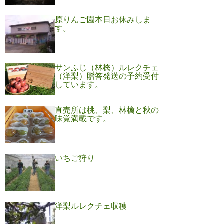
原りんご園本日お休みしま
す。
サンふじ（林檎）ルレクチェ
（洋梨）贈答発送の予約受付
しています。
直売所は桃、梨、林檎と秋の
味覚満載です。
いちご狩り
洋梨ルレクチェ収穫