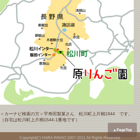
＜カーナビ検索の方＞宇寿田製菓さん 松川町上片桐1944 です。
（自宅は松川町上片桐1544-1番地です）
▲PageTop
Copyright(C) HARA-RINGO 2007-2011 All Rights Reserved.