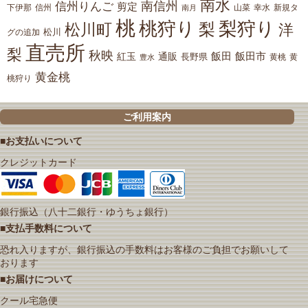
南水
南信州
信州りんご
剪定
下伊那
山菜
信州
南月
幸水
新規タ
桃
桃狩り
梨狩り
梨
松川町
洋
松川
グの追加
直売所
梨
秋映
紅玉
通販
飯田
飯田市
長野県
黄
豊水
黄桃
黄金桃
桃狩り
ご利用案内
■お支払いについて
クレジットカード
銀行振込（八十二銀行・ゆうちょ銀行）
■支払手数料について
恐れ入りますが、銀行振込の手数料はお客様のご負担でお願いして
おります
■お届けについて
クール宅急便