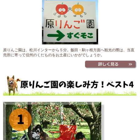
原りんご園は、松川インターから５分。飯田・駒ヶ根方面へ観光の際は、当直
売所に寄って信州のくだものをお土産にいかがでしょうか。