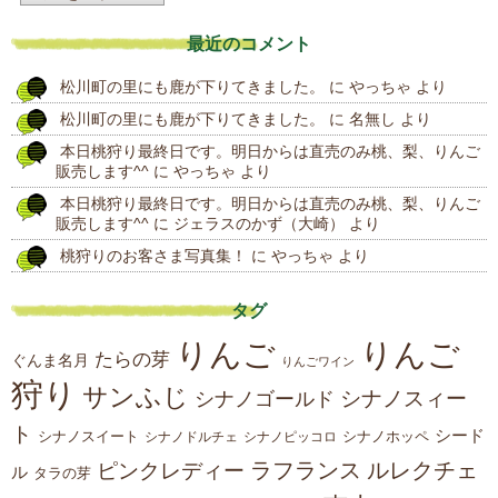
去
最近のコメント
の
松川町の里にも鹿が下りてきました。
に
やっちゃ
より
投
松川町の里にも鹿が下りてきました。
に
名無し
より
稿
本日桃狩り最終日です。明日からは直売のみ桃、梨、りんご
販売します^^
に
やっちゃ
より
本日桃狩り最終日です。明日からは直売のみ桃、梨、りんご
販売します^^
に
ジェラスのかず（大崎）
より
桃狩りのお客さま写真集！
に
やっちゃ
より
タグ
りんご
りんご
たらの芽
ぐんま名月
りんごワイン
狩り
サンふじ
シナノスィー
シナノゴールド
ト
シード
シナノスイート
シナノホッペ
シナノドルチェ
シナノピッコロ
ラフランス
ルレクチェ
ピンクレディー
ル
タラの芽