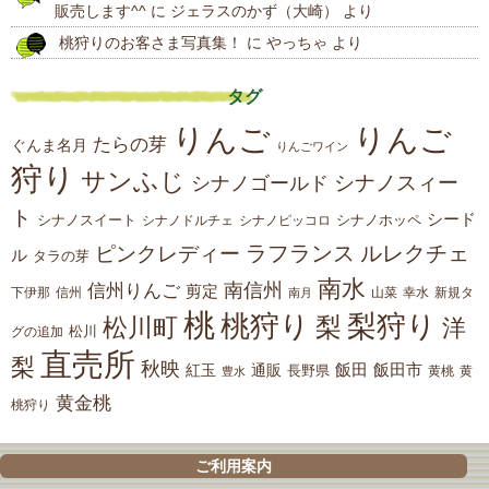
販売します^^
に
ジェラスのかず（大崎）
より
桃狩りのお客さま写真集！
に
やっちゃ
より
タグ
りんご
りんご
たらの芽
ぐんま名月
りんごワイン
狩り
サンふじ
シナノスィー
シナノゴールド
ト
シード
シナノスイート
シナノホッペ
シナノドルチェ
シナノピッコロ
ラフランス
ルレクチェ
ピンクレディー
ル
タラの芽
南水
南信州
信州りんご
剪定
下伊那
山菜
信州
南月
幸水
新規タ
桃
桃狩り
梨狩り
梨
松川町
洋
松川
グの追加
直売所
梨
秋映
紅玉
通販
飯田
飯田市
長野県
黄
豊水
黄桃
黄金桃
桃狩り
ご利用案内