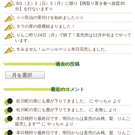
8/1（土）2（日）3（月）に限り【桃取り置き食べ放題30
分】を行ないます☆
☆☆民泊の受付けを始めました☆☆
タラの芽の収穫始まりました！
りんご狩り24日（月）で終了！直売所は12月中旬までやって
います。
すみません！ムーンルージュ本日完売しました。
過去の投稿
過
去
最近のコメント
の
松川町の里にも鹿が下りてきました。
に
やっちゃ
より
投
松川町の里にも鹿が下りてきました。
に
名無し
より
稿
本日桃狩り最終日です。明日からは直売のみ桃、梨、りんご
販売します^^
に
やっちゃ
より
本日桃狩り最終日です。明日からは直売のみ桃、梨、りんご