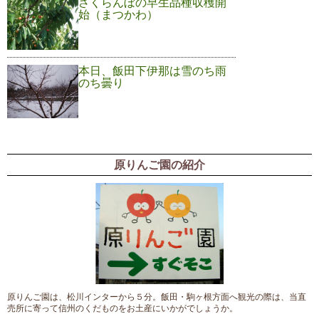
さくらんぼの早生品種収穫開
始（まつかわ）
本日、飯田下伊那は雪のち雨
のち曇り
原りんご園の紹介
原りんご園は、松川インターから５分。飯田・駒ヶ根方面へ観光の際は、当直
売所に寄って信州のくだものをお土産にいかがでしょうか。