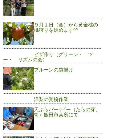
９月１日（金）から黄金桃の
桃狩りを始めます^^
ピザ作り（グリーン・ ツ
ー・ リズムの会）
プルーンの袋掛け
洋梨の受粉作業
天ぷらパーテｲー（たらの芽、
筍）飯田市某所にて