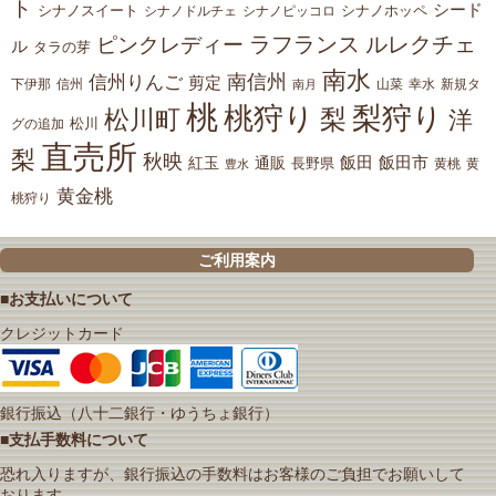
ト
シード
シナノスイート
シナノホッペ
シナノドルチェ
シナノピッコロ
ラフランス
ルレクチェ
ピンクレディー
ル
タラの芽
南水
南信州
信州りんご
剪定
下伊那
山菜
信州
南月
幸水
新規タ
桃
桃狩り
梨狩り
梨
松川町
洋
松川
グの追加
直売所
梨
秋映
紅玉
通販
飯田
飯田市
長野県
黄
豊水
黄桃
黄金桃
桃狩り
ご利用案内
■お支払いについて
クレジットカード
銀行振込（八十二銀行・ゆうちょ銀行）
■支払手数料について
恐れ入りますが、銀行振込の手数料はお客様のご負担でお願いして
おります