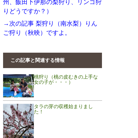
州、飯田下伊那の梨狩り、リンゴ狩
りどうですか？）
→次の記事 梨狩り（南水梨）りん
ご狩り（秋映）ですよ。
この記事と関連する情報
桃狩り（桃の皮むきの上手な
女の子が・・・）
タラの芽の収穫始まりまし
た！