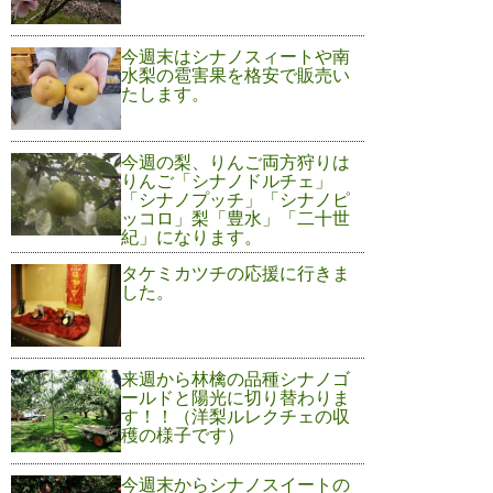
今週末はシナノスィートや南
水梨の雹害果を格安で販売い
たします。
今週の梨、りんご両方狩りは
りんご「シナノドルチェ」
「シナノプッチ」「シナノピ
ッコロ」梨「豊水」「二十世
紀」になります。
タケミカツチの応援に行きま
した。
来週から林檎の品種シナノゴ
ールドと陽光に切り替わりま
す！！（洋梨ルレクチェの収
穫の様子です）
今週末からシナノスイートの