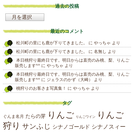
過去の投稿
過
去
最近のコメント
の
松川町の里にも鹿が下りてきました。
に
やっちゃ
より
投
松川町の里にも鹿が下りてきました。
に
名無し
より
稿
本日桃狩り最終日です。明日からは直売のみ桃、梨、りんご
販売します^^
に
やっちゃ
より
本日桃狩り最終日です。明日からは直売のみ桃、梨、りんご
販売します^^
に
ジェラスのかず（大崎）
より
桃狩りのお客さま写真集！
に
やっちゃ
より
タグ
りんご
りんご
たらの芽
ぐんま名月
りんごワイン
狩り
サンふじ
シナノスィー
シナノゴールド