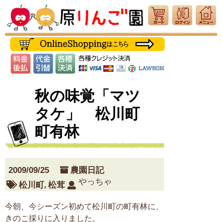
秋の味覚「マツ
タケ」 松川町
町有林
2009/09/25
農園日記
やっちゃ
松川町
,
松茸
今朝、今シーズン初めて松川町の町有林に、
きのこ採りに入りました。