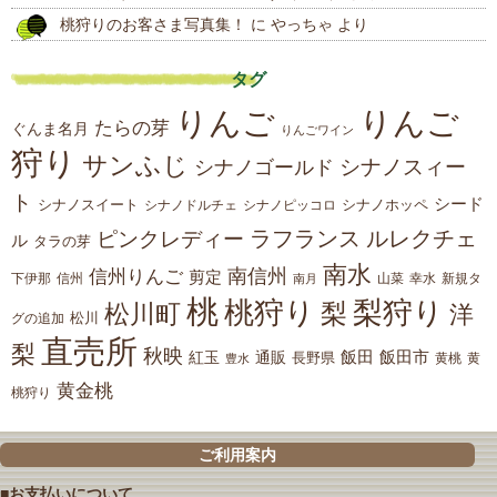
桃狩りのお客さま写真集！
に
やっちゃ
より
タグ
りんご
りんご
たらの芽
ぐんま名月
りんごワイン
狩り
サンふじ
シナノスィー
シナノゴールド
ト
シード
シナノスイート
シナノホッペ
シナノドルチェ
シナノピッコロ
ラフランス
ルレクチェ
ピンクレディー
ル
タラの芽
南水
南信州
信州りんご
剪定
下伊那
山菜
信州
南月
幸水
新規タ
桃
桃狩り
梨狩り
梨
松川町
洋
松川
グの追加
直売所
梨
秋映
紅玉
通販
飯田
飯田市
長野県
黄
豊水
黄桃
黄金桃
桃狩り
ご利用案内
■お支払いについて