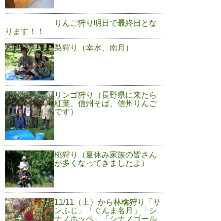
りんご狩り明日で最終日とな
ります！！
梨狩り（幸水、南月）
リンゴ狩り（長野県に来たら
紅葉、信州そば、信州りんご
です）
桃狩り（夏休み家族の皆さん
が多くなってきましたよ）
11/11（土）から林檎狩り「サ
ンふじ」「ぐんま名月」「シ
ナノホッペ」「シナノゴール