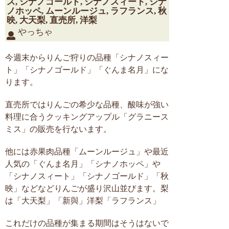
ス
,
シナノゴールド
,
シナノスィート
,
シナ
ノホッペ
,
ムーンルージュ
,
ラフランス
,
秋
映
,
大天梨
,
直売所
,
洋梨
やっちゃ
今週末からりんご狩りの品種「シナノスィー
ト」「シナノゴールド」「ぐんま名月」にな
ります。
直売所ではりんごの希少な品種、酸味が強い
料理に合うクッキングアップル「グラニース
ミス」の販売を行ないます。
他には赤果肉品種「ムーンルージュ」や最近
人気の「ぐんま名月」「シナノホッペ」や
「シナノスィート」「シナノゴールド」「秋
映」などなどりんごが盛り沢山並びます。梨
は「大天梨」「新與」洋梨「ラフランス」
これだけの品種が集まる期間はそうはないで