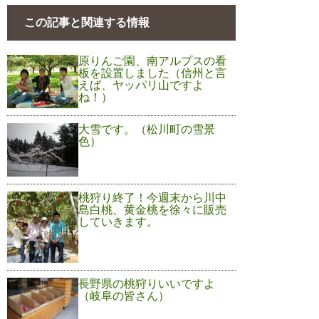
この記事と関連する情報
原りんご園、南アルプスの看
板を設置しました（信州と言
えば、ヤッパリ山ですよ
ね！）
大雪です。（松川町の雪景
色）
桃狩り終了！今週末から川中
島白桃、黄金桃を徐々に販売
していきます。
長野県の桃狩りいいですよ
（岐阜の皆さん）