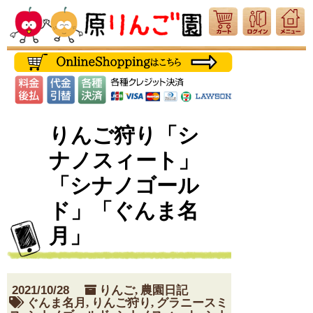
りんご狩り「シ
ナノスィート」
「シナノゴール
ド」「ぐんま名
月」
2021/10/28
りんご
,
農園日記
ぐんま名月
,
りんご狩り
,
グラニースミ