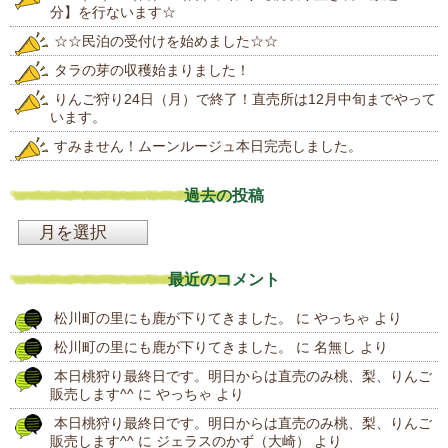
分】を行ないます☆
☆☆民泊の受付けを始めました☆☆
タラの芽の収穫始まりました！
りんご狩り24日（月）で終了！直売所は12月中旬までやって
います。
すみません！ムーンルージュ本日完売しました。
過去の投稿
過
去
最近のコメント
の
松川町の里にも鹿が下りてきました。
に
やっちゃ
より
投
松川町の里にも鹿が下りてきました。
に
名無し
より
稿
本日桃狩り最終日です。明日からは直売のみ桃、梨、りんご
販売します^^
に
やっちゃ
より
本日桃狩り最終日です。明日からは直売のみ桃、梨、りんご
販売します^^
に
ジェラスのかず（大崎）
より