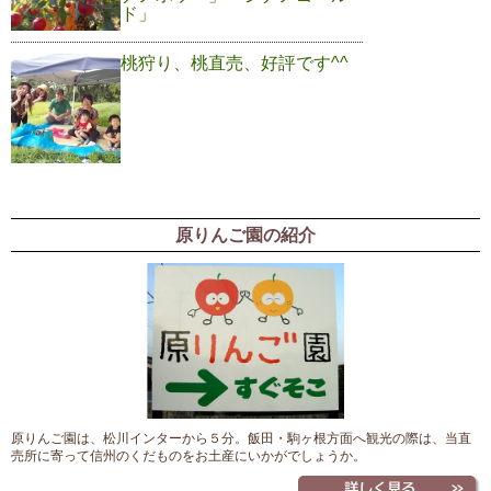
ド」
桃狩り、桃直売、好評です^^
原りんご園の紹介
原りんご園は、松川インターから５分。飯田・駒ヶ根方面へ観光の際は、当直
売所に寄って信州のくだものをお土産にいかがでしょうか。