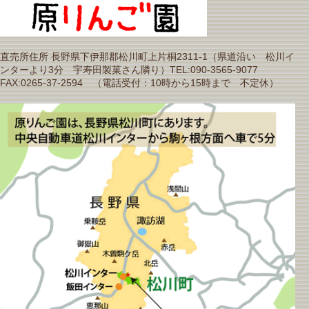
直売所住所 長野県下伊那郡松川町上片桐2311-1（県道沿い 松川イ
ンターより3分 宇寿田製菓さん隣り）TEL:090-3565-9077
FAX:0265-37-2594 （電話受付：10時から15時まで 不定休）