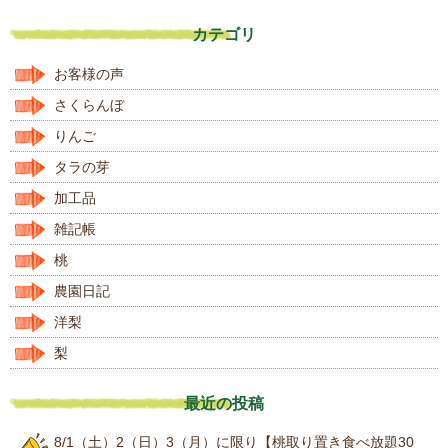
カテゴリ
お客様の声
さくらんぼ
りんご
タラの芽
加工品
雑記帳
桃
農園日記
洋梨
梨
最近の投稿
8/1（土）2（日）3（月）に限り【桃取り置き食べ放題30