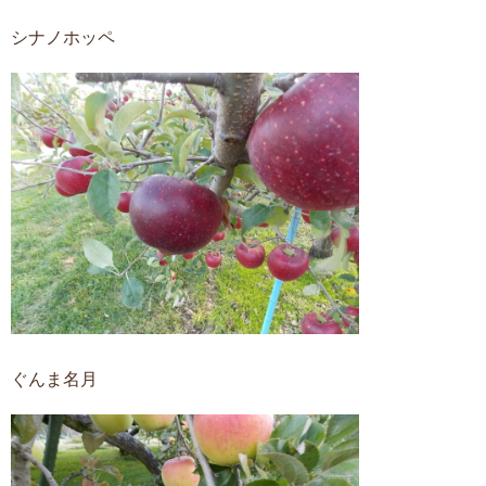
シナノホッペ
ぐんま名月