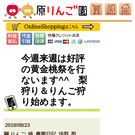
今週来週は好評
の黄金桃祭を行
ないます^^ 梨
狩り＆りんご狩
り始めます。
2018/08/23
りんご
,
桃
,
農園日記
,
洋梨
,
梨