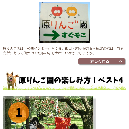
原りんご園は、松川インターから５分。飯田・駒ヶ根方面へ観光の際は、当直
売所に寄って信州のくだものをお土産にいかがでしょうか。