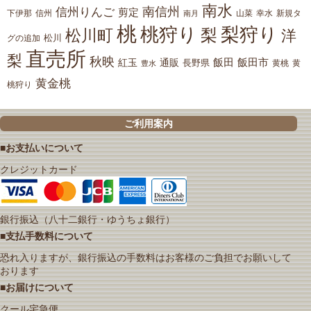
南水
南信州
信州りんご
剪定
下伊那
山菜
信州
南月
幸水
新規タ
桃
桃狩り
梨狩り
梨
松川町
洋
松川
グの追加
直売所
梨
秋映
紅玉
通販
飯田
飯田市
長野県
黄
豊水
黄桃
黄金桃
桃狩り
ご利用案内
■お支払いについて
クレジットカード
銀行振込（八十二銀行・ゆうちょ銀行）
■支払手数料について
恐れ入りますが、銀行振込の手数料はお客様のご負担でお願いして
おります
■お届けについて
クール宅急便