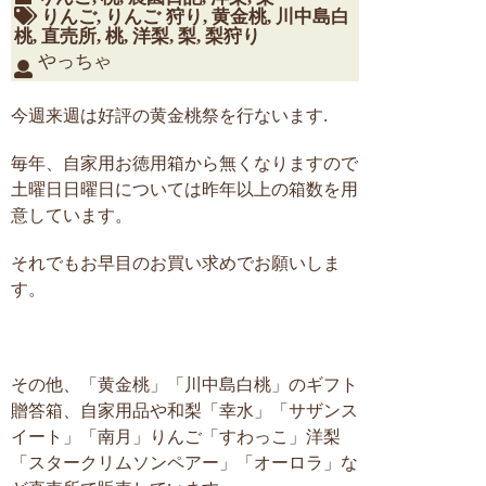
りんご
,
りんご 狩り
,
黄金桃
,
川中島白
桃
,
直売所
,
桃
,
洋梨
,
梨
,
梨狩り
やっちゃ
今週来週は好評の黄金桃祭を行ないます.
毎年、自家用お徳用箱から無くなりますので
土曜日日曜日については昨年以上の箱数を用
意しています。
それでもお早目のお買い求めでお願いしま
す。
その他、「黄金桃」「川中島白桃」のギフト
贈答箱、自家用品や和梨「幸水」「サザンス
イート」「南月」りんご「すわっこ」洋梨
「スタークリムソンペアー」「オーロラ」な