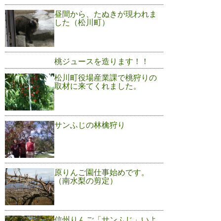
昼間から、たぬきが現われま
した（松川町）
桃ジュースを造ります！！
松川町役場産業課で桃狩りの
取材に来てくれました。
サンふじの林檎狩り
原りんご園仕事始めです。
（南水梨の剪定）
信州りんご「サンふじ」いよ