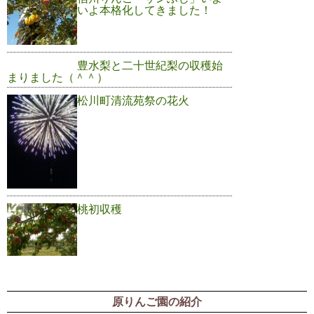
いよ本格化してきました！
豊水梨と二十世紀梨の収穫始
まりました（＾＾）
松川町清流苑祭の花火
桃初収穫
原りんご園の紹介