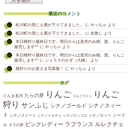
過
去
最近のコメント
の
松川町の里にも鹿が下りてきました。
に
やっちゃ
より
投
松川町の里にも鹿が下りてきました。
に
名無し
より
稿
本日桃狩り最終日です。明日からは直売のみ桃、梨、りんご
販売します^^
に
やっちゃ
より
本日桃狩り最終日です。明日からは直売のみ桃、梨、りんご
販売します^^
に
ジェラスのかず（大崎）
より
桃狩りのお客さま写真集！
に
やっちゃ
より
タグ
りんご
りんご
たらの芽
ぐんま名月
りんごワイン
狩り
サンふじ
シナノスィー
シナノゴールド
ト
シード
シナノスイート
シナノホッペ
シナノドルチェ
シナノピッコロ
ラフランス
ルレクチェ
ピンクレディー
ル
タラの芽