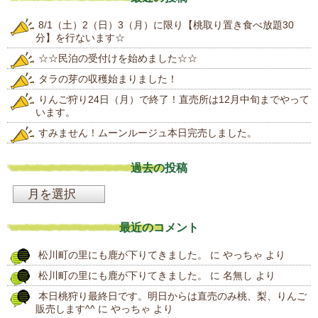
8/1（土）2（日）3（月）に限り【桃取り置き食べ放題30
分】を行ないます☆
☆☆民泊の受付けを始めました☆☆
タラの芽の収穫始まりました！
りんご狩り24日（月）で終了！直売所は12月中旬までやって
います。
すみません！ムーンルージュ本日完売しました。
過去の投稿
過
去
最近のコメント
の
松川町の里にも鹿が下りてきました。
に
やっちゃ
より
投
松川町の里にも鹿が下りてきました。
に
名無し
より
稿
本日桃狩り最終日です。明日からは直売のみ桃、梨、りんご
販売します^^
に
やっちゃ
より