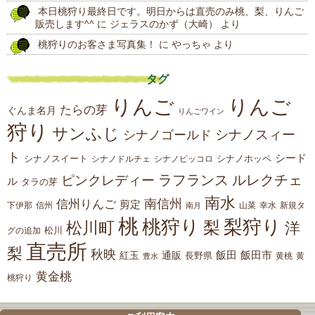
本日桃狩り最終日です。明日からは直売のみ桃、梨、りんご
販売します^^
に
ジェラスのかず（大崎）
より
桃狩りのお客さま写真集！
に
やっちゃ
より
タグ
りんご
りんご
たらの芽
ぐんま名月
りんごワイン
狩り
サンふじ
シナノスィー
シナノゴールド
ト
シード
シナノスイート
シナノホッペ
シナノドルチェ
シナノピッコロ
ラフランス
ルレクチェ
ピンクレディー
ル
タラの芽
南水
南信州
信州りんご
剪定
下伊那
山菜
信州
南月
幸水
新規タ
桃
桃狩り
梨狩り
梨
松川町
洋
松川
グの追加
直売所
梨
秋映
紅玉
通販
飯田
飯田市
長野県
黄
豊水
黄桃
黄金桃
桃狩り