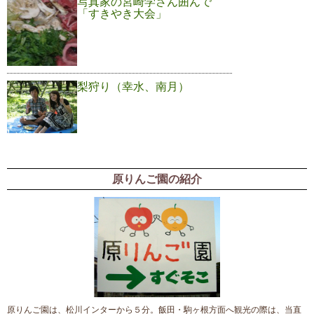
写真家の宮崎学さん囲んで
「すきやき大会」
梨狩り（幸水、南月）
原りんご園の紹介
原りんご園は、松川インターから５分。飯田・駒ヶ根方面へ観光の際は、当直