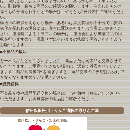
は、原則としてお受けできませんので、あらかじめご了承くださ
い。到着後、直ちに商品のご確認をお願いします。注文したものと
違うものが送られるなどの場合は、遅くとも2日以内にご連絡くださ
い。
輸送上の破損が明らかな場合、あるいは温度管理が不十分で品質の
劣化が疑われる場合には、直ちに運送会社または当店にご連絡くだ
さい。運送時によるトラブルの場合は、運送会社より当該商品の回
収を行いますので、廃棄せずにそのままの状態で保管いただくよう
お願いします。
■不良品の扱い
万一不良品などがございましたら、新品または同等品と交換させて
いただきます。ご用意ができない場合は、返金で対応させていただ
きます。商品到着後2日を過ぎますと、返品交換のご要望はお受けで
きなくなりますのでご了承ください。
■返品送料
不良品交換や誤品配送交換の場合は、当社負担（着払い）とさせて
いただきます。お客様都合の返品はご容赦ください。
信州飯田松川・りんご通販の原りんご園