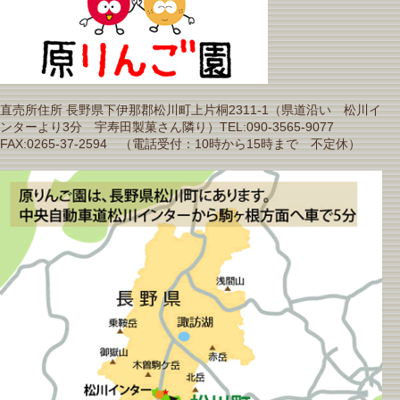
直売所住所 長野県下伊那郡松川町上片桐2311-1（県道沿い 松川イ
ンターより3分 宇寿田製菓さん隣り）TEL:090-3565-9077
FAX:0265-37-2594 （電話受付：10時から15時まで 不定休）