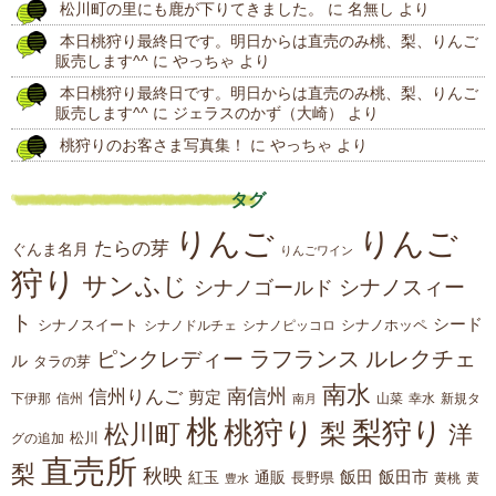
松川町の里にも鹿が下りてきました。
に
名無し
より
稿
本日桃狩り最終日です。明日からは直売のみ桃、梨、りんご
販売します^^
に
やっちゃ
より
本日桃狩り最終日です。明日からは直売のみ桃、梨、りんご
販売します^^
に
ジェラスのかず（大崎）
より
桃狩りのお客さま写真集！
に
やっちゃ
より
タグ
りんご
りんご
たらの芽
ぐんま名月
りんごワイン
狩り
サンふじ
シナノスィー
シナノゴールド
ト
シード
シナノスイート
シナノホッペ
シナノドルチェ
シナノピッコロ
ラフランス
ルレクチェ
ピンクレディー
ル
タラの芽
南水
南信州
信州りんご
剪定
下伊那
山菜
信州
南月
幸水
新規タ
桃
桃狩り
梨狩り
梨
松川町
洋
松川
グの追加
直売所
梨
秋映
紅玉
通販
飯田
飯田市
長野県
黄
豊水
黄桃