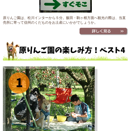
原りんご園は、松川インターから５分。飯田・駒ヶ根方面へ観光の際は、当直
売所に寄って信州のくだものをお土産にいかがでしょうか。