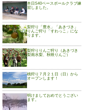
本日S40ベースボールクラブ練
習しました。
梨狩り「豊水」「あきづき」
りんご狩り「すわっこ」にな
ります。
梨狩りりんご狩り（あきづき
梨南水梨、秋映りんご）
桃狩り７月２１日（日）から
オープンします！
明けましておめでとうござい
ます。