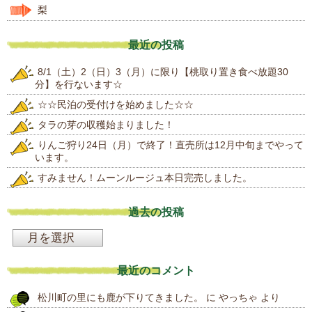
梨
最近の投稿
8/1（土）2（日）3（月）に限り【桃取り置き食べ放題30
分】を行ないます☆
☆☆民泊の受付けを始めました☆☆
タラの芽の収穫始まりました！
りんご狩り24日（月）で終了！直売所は12月中旬までやって
います。
すみません！ムーンルージュ本日完売しました。
過去の投稿
過
去
最近のコメント
の
松川町の里にも鹿が下りてきました。
に
やっちゃ
より
投