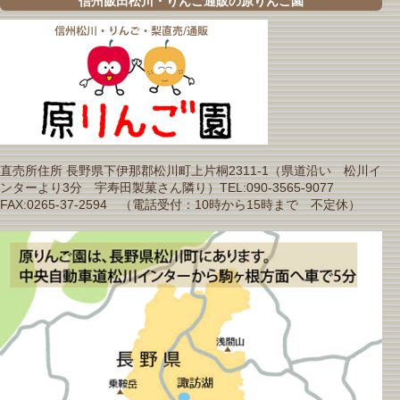
信州飯田松川・りんご通販の原りんご園
直売所住所 長野県下伊那郡松川町上片桐2311-1（県道沿い 松川イ
ンターより3分 宇寿田製菓さん隣り）TEL:090-3565-9077
FAX:0265-37-2594 （電話受付：10時から15時まで 不定休）