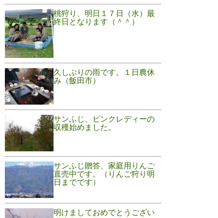
桃狩り、明日１７日（水）最
終日となります（＾＾）
久しぶりの雨です。１日農休
み（飯田市）
サンふじ、ピンクレディーの
収穫始めました。
サンふじ贈答、家庭用りんご
直売中です。（りんご狩り明
日までです）
明けましておめでとうござい