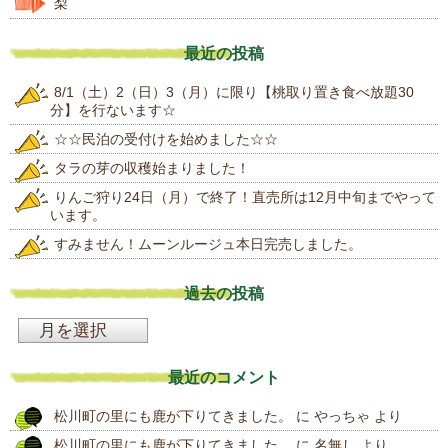
梨
最近の投稿
8/1（土）2（日）3（月）に限り【桃取り置き食べ放題30
分】を行ないます☆
☆☆民泊の受付けを始めました☆☆
タラの芽の収穫始まりました！
りんご狩り24日（月）で終了！直売所は12月中旬までやって
います。
すみません！ムーンルージュ本日完売しました。
過去の投稿
過
去
最近のコメント
の
松川町の里にも鹿が下りてきました。
に
やっちゃ
より
投
松川町の里にも鹿が下りてきました。
に
名無し
より