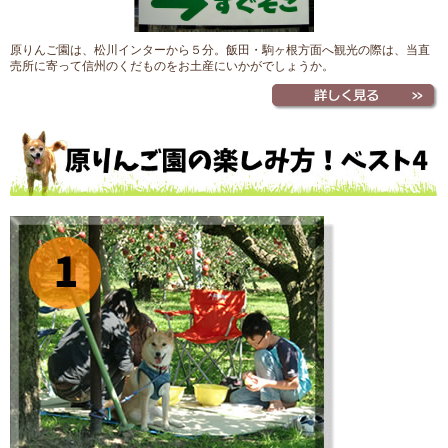
原りんご園は、松川インターから５分。飯田・駒ヶ根方面へ観光の際は、当直
売所に寄って信州のくだものをお土産にいかがでしょうか。