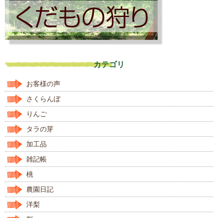
カテゴリ
お客様の声
さくらんぼ
りんご
タラの芽
加工品
雑記帳
桃
農園日記
洋梨