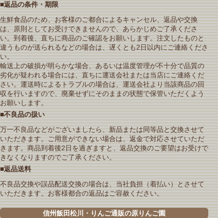
■返品の条件・期限
生鮮食品のため、お客様のご都合によるキャンセル、返品や交換
は、原則としてお受けできませんので、あらかじめご了承くださ
い。到着後、直ちに商品のご確認をお願いします。注文したものと
違うものが送られるなどの場合は、遅くとも2日以内にご連絡くださ
い。
輸送上の破損が明らかな場合、あるいは温度管理が不十分で品質の
劣化が疑われる場合には、直ちに運送会社または当店にご連絡くだ
さい。運送時によるトラブルの場合は、運送会社より当該商品の回
収を行いますので、廃棄せずにそのままの状態で保管いただくよう
お願いします。
■不良品の扱い
万一不良品などがございましたら、新品または同等品と交換させて
いただきます。ご用意ができない場合は、返金で対応させていただ
きます。商品到着後2日を過ぎますと、返品交換のご要望はお受けで
きなくなりますのでご了承ください。
■返品送料
不良品交換や誤品配送交換の場合は、当社負担（着払い）とさせて
いただきます。お客様都合の返品はご容赦ください。
信州飯田松川・りんご通販の原りんご園