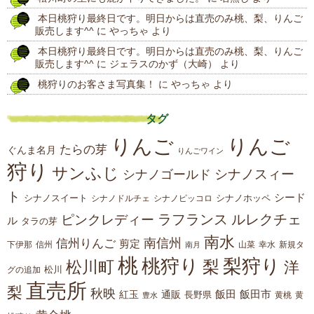
稿
本日桃狩り最終日です。明日からは直売のみ桃、梨、りんご
販売します^^
に
やっちゃ
より
本日桃狩り最終日です。明日からは直売のみ桃、梨、りんご
販売します^^
に
ジェラスのかず（大崎）
より
桃狩りのお客さま写真集！
に
やっちゃ
より
タグ
りんご
りんご
たらの芽
ぐんま名月
りんごワイン
狩り
サンふじ
シナノスィー
シナノゴールド
ト
シード
シナノスイート
シナノホッペ
シナノドルチェ
シナノピッコロ
ラフランス
ルレクチェ
ピンクレディー
ル
タラの芽
南水
南信州
信州りんご
剪定
下伊那
山菜
信州
南月
幸水
新規タ
桃
桃狩り
梨狩り
梨
松川町
洋
松川
グの追加
直売所
梨
秋映
紅玉
通販
飯田
飯田市
長野県
黄
豊水
黄桃