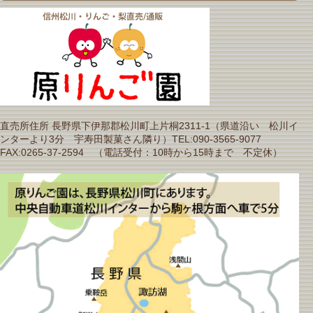
直売所住所 長野県下伊那郡松川町上片桐2311-1（県道沿い 松川イ
ンターより3分 宇寿田製菓さん隣り）TEL:090-3565-9077
FAX:0265-37-2594 （電話受付：10時から15時まで 不定休）