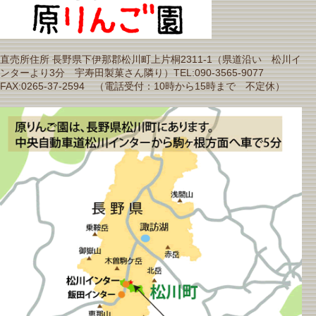
直売所住所 長野県下伊那郡松川町上片桐2311-1（県道沿い 松川イ
ンターより3分 宇寿田製菓さん隣り）TEL:090-3565-9077
FAX:0265-37-2594 （電話受付：10時から15時まで 不定休）