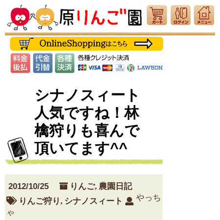
シナノスィート
人気ですね！林
檎狩りも喜んで
頂いてます^^
2012/10/25
りんご
,
農園日記
やっち
りんご狩り
,
シナノスィート
ゃ