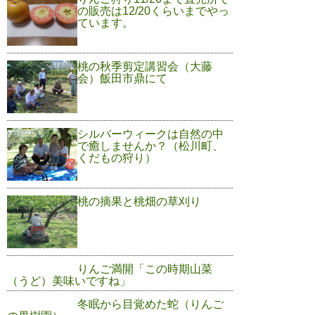
の販売は12/20くらいまでやっ
ています。
桃の秋季剪定講習会（大藤
会）飯田市鼎にて
シルバーウィークは自然の中
で癒しませんか？（松川町、
くだもの狩り）
桃の摘果と桃畑の草刈り
りんご満開「この時期山菜
（うど）美味いですね」
冬眠から目覚めた蛇（りんご