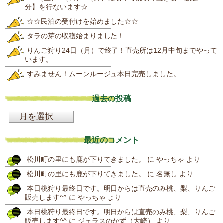
分】を行ないます☆
☆☆民泊の受付けを始めました☆☆
タラの芽の収穫始まりました！
りんご狩り24日（月）で終了！直売所は12月中旬までやって
います。
すみません！ムーンルージュ本日完売しました。
過去の投稿
過
去
最近のコメント
の
松川町の里にも鹿が下りてきました。
に
やっちゃ
より
投
松川町の里にも鹿が下りてきました。
に
名無し
より
稿
本日桃狩り最終日です。明日からは直売のみ桃、梨、りんご
販売します^^
に
やっちゃ
より
本日桃狩り最終日です。明日からは直売のみ桃、梨、りんご
販売します^^
に
ジェラスのかず（大崎）
より