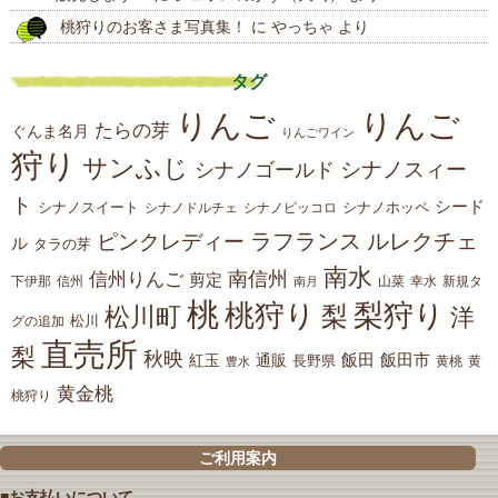
桃狩りのお客さま写真集！
に
やっちゃ
より
タグ
りんご
りんご
たらの芽
ぐんま名月
りんごワイン
狩り
サンふじ
シナノスィー
シナノゴールド
ト
シード
シナノスイート
シナノホッペ
シナノドルチェ
シナノピッコロ
ラフランス
ルレクチェ
ピンクレディー
ル
タラの芽
南水
南信州
信州りんご
剪定
下伊那
山菜
信州
南月
幸水
新規タ
桃
桃狩り
梨狩り
梨
松川町
洋
松川
グの追加
直売所
梨
秋映
紅玉
通販
飯田
飯田市
長野県
黄
豊水
黄桃
黄金桃
桃狩り
ご利用案内
■お支払いについて