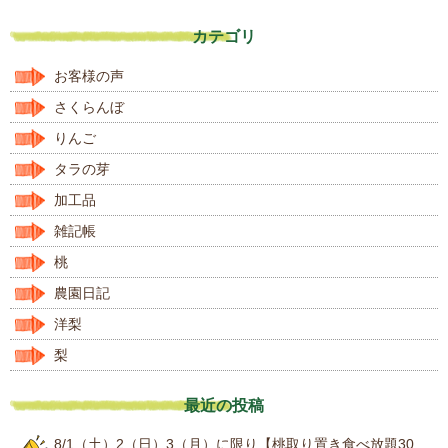
カテゴリ
お客様の声
さくらんぼ
りんご
タラの芽
加工品
雑記帳
桃
農園日記
洋梨
梨
最近の投稿
8/1（土）2（日）3（月）に限り【桃取り置き食べ放題30