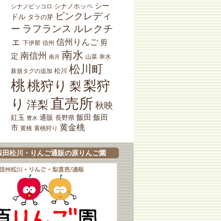
シー
シナノホッペ
シナノピッコロ
ピンクレディ
ドル
タラの芽
ラフランス
ルレクチ
ー
ェ
信州りんご
剪
下伊那
信州
南水
南信州
定
山菜
南月
幸水
松川町
松川
新規タグの追加
桃
桃狩り
梨狩
梨
直売所
り
洋梨
秋映
紅玉
通販
飯田
飯田
長野県
豊水
黄金桃
市
黄桃狩り
黄桃
飯田松川・りんご通販の原りんご園