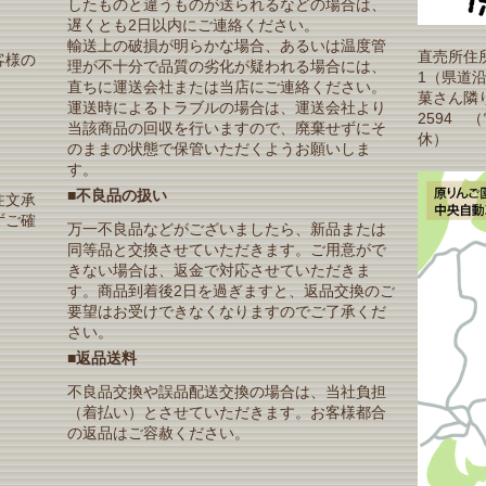
したものと違うものが送られるなどの場合は、
遅くとも2日以内にご連絡ください。
輸送上の破損が明らかな場合、あるいは温度管
直売所住所
客様の
理が不十分で品質の劣化が疑われる場合には、
1（県道
直ちに運送会社または当店にご連絡ください。
菓さん隣り）T
運送時によるトラブルの場合は、運送会社より
2594 
当該商品の回収を行いますので、廃棄せずにそ
休）
のままの状態で保管いただくようお願いしま
す。
■不良品の扱い
注文承
ずご確
万一不良品などがございましたら、新品または
同等品と交換させていただきます。ご用意がで
きない場合は、返金で対応させていただきま
す。商品到着後2日を過ぎますと、返品交換のご
要望はお受けできなくなりますのでご了承くだ
さい。
■返品送料
不良品交換や誤品配送交換の場合は、当社負担
（着払い）とさせていただきます。お客様都合
の返品はご容赦ください。