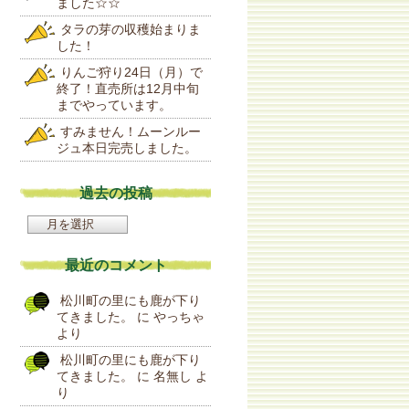
ました☆☆
タラの芽の収穫始まりま
した！
りんご狩り24日（月）で
終了！直売所は12月中旬
までやっています。
すみません！ムーンルー
ジュ本日完売しました。
過去の投稿
過
去
の
最近のコメント
投
稿
松川町の里にも鹿が下り
てきました。
に
やっちゃ
より
松川町の里にも鹿が下り
てきました。
に
名無し
よ
り