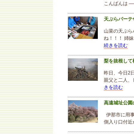
こんばんは —– 
天ぷらパーテ
山菜の天ぷら
ね！！！ 姉
続きを読む
梨を抜根して
昨日、今日2
親父と二人、
きを読む
高遠城址公園
伊那市に用事
側入り口付近