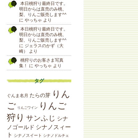
本日桃狩り最終日です。
明日からは直売のみ桃、
梨、りんご販売します^^
に
やっちゃ
より
本日桃狩り最終日です。
明日からは直売のみ桃、
梨、りんご販売します^^
に
ジェラスのかず（大
崎）
より
桃狩りのお客さま写真
集！
に
やっちゃ
より
タグ
りん
たらの芽
ぐんま名月
りんご
ご
りんごワイン
狩り
サンふじ
シナ
シナノスィー
ノゴールド
ト
シナノスイート
シナノドルチェ