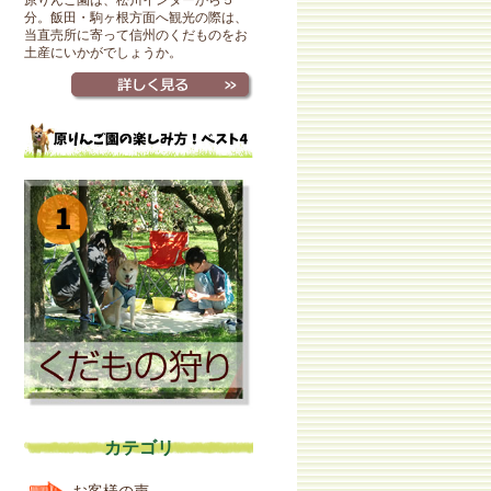
原りんご園は、松川インターから５
分。飯田・駒ヶ根方面へ観光の際は、
当直売所に寄って信州のくだものをお
土産にいかがでしょうか。
カテゴリ
お客様の声