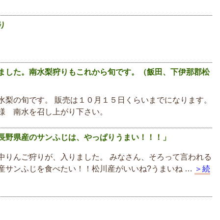
り
ました。南水梨狩りもこれから旬です。（飯田、下伊那郡松
水梨の旬です。 販売は１０月１５日くらいまでになります。
様 南水を召し上がり下さい。
長野県産のサンふじは、やっぱりうまい！！！」
中りんご狩りが、入りました。 みなさん、そろって言われる
産サンふじを食べたい！！松川産がいいね?うまいね …
＞続