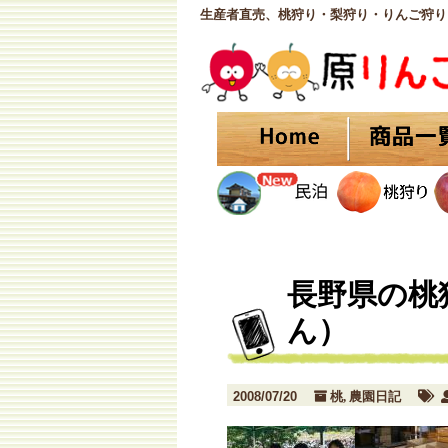
生産者直売、桃狩り・梨狩り・りんご狩り
長野県の桃
ん）
2008/07/20
桃
農園日記
,