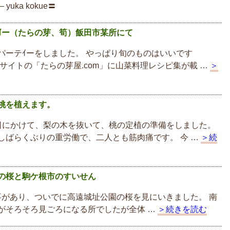
yuka kokue〓
ｲー（たらの芽、筍）飯田市某所にて
パーテｲーをしました。 やっぱり旬のものはいいです
妹サイトの「たらの芽屋.com」に山菜料理レシピ集が載 …
＞
桃を植えます。
日にかけて、梨の木を抜いて、桃の定植の準備をしました。
しばらくぶりの重労働で、二人とも筋肉痛です。 今 …
＞続
の桜と駒ケ根市のすいせん
があり、ついでに高遠城址公園の桜を見にいきました。 南
がそろそろ見ごろになる所でしたが全体 …
＞続きを読む