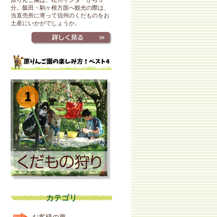
原りんご園は、松川インターから５
分。飯田・駒ヶ根方面へ観光の際は、
当直売所に寄って信州のくだものをお
土産にいかがでしょうか。
カテゴリ
お客様の声