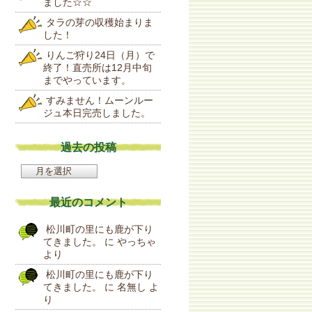
ました☆☆
タラの芽の収穫始まりま
した！
りんご狩り24日（月）で
終了！直売所は12月中旬
までやっています。
すみません！ムーンルー
ジュ本日完売しました。
過去の投稿
過
去
の
最近のコメント
投
稿
松川町の里にも鹿が下り
てきました。
に
やっちゃ
より
松川町の里にも鹿が下り
てきました。
に
名無し
よ
り