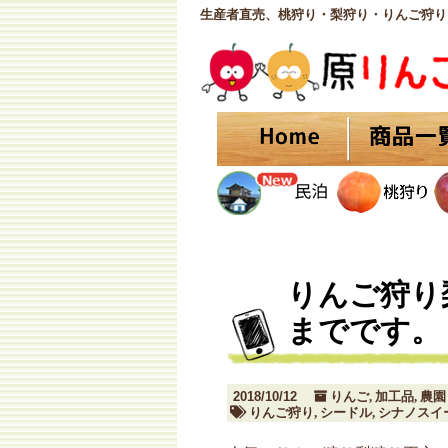
生産者直売、桃狩り・梨狩り・りんご狩り
りんご狩り
までです。
2018/10/12
りんご
加工品
農園
,
,
りんご狩り
シードル
シナノスイ
,
,