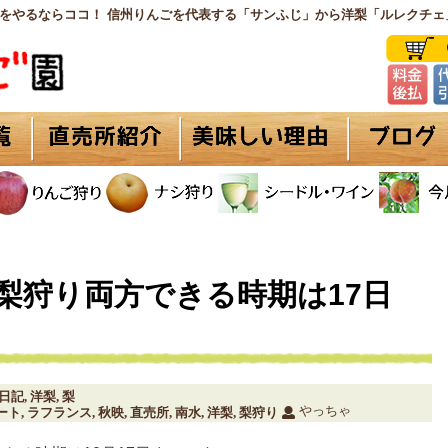
をやるならココ！ 信州りんごを代表する「サンふじ」から洋梨「ルレクチェ
梨狩り両方できる時期は17日
日記
洋梨
梨
,
,
やっちゃ
ート
ラフランス
秋映
直売所
南水
洋梨
梨狩り
,
,
,
,
,
,