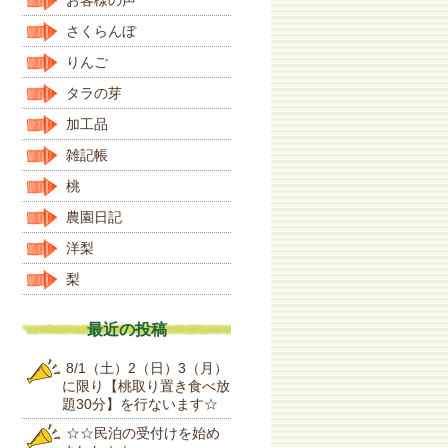
さくらんぼ
りんご
タラの芽
加工品
雑記帳
桃
農園日記
洋梨
梨
最近の投稿
8/1（土）2（日）3（月）
に限り【桃取り置き食べ放
題30分】を行ないます☆
☆☆民泊の受付けを始め