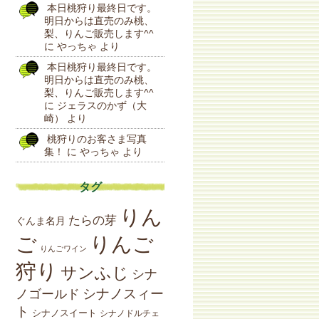
本日桃狩り最終日です。
明日からは直売のみ桃、
梨、りんご販売します^^
に
やっちゃ
より
本日桃狩り最終日です。
明日からは直売のみ桃、
梨、りんご販売します^^
に
ジェラスのかず（大
崎）
より
桃狩りのお客さま写真
集！
に
やっちゃ
より
タグ
りん
たらの芽
ぐんま名月
りんご
ご
りんごワイン
狩り
サンふじ
シナ
シナノスィー
ノゴールド
ト
シナノスイート
シナノドルチェ