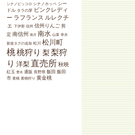
シー
シナノホッペ
シナノピッコロ
ピンクレディ
ドル
タラの芽
ラフランス
ルレクチ
ー
ェ
信州りんご
剪
下伊那
信州
南水
南信州
定
山菜
南月
幸水
松川町
松川
新規タグの追加
桃
桃狩り
梨狩
梨
直売所
り
洋梨
秋映
紅玉
通販
飯田
飯田
長野県
豊水
黄金桃
市
黄桃狩り
黄桃