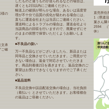
したものと違うものが送られるなどの場合は、
遅くとも2日以内にご連絡ください。
輸送上の破損が明らかな場合、あるいは温度管
直売所住所
客様の
理が不十分で品質の劣化が疑われる場合には、
1（県道
直ちに運送会社または当店にご連絡ください。
菓さん隣り）T
運送時によるトラブルの場合は、運送会社より
2594 
当該商品の回収を行いますので、廃棄せずにそ
休）
のままの状態で保管いただくようお願いしま
す。
■不良品の扱い
注文承
ずご確
万一不良品などがございましたら、新品または
同等品と交換させていただきます。ご用意がで
きない場合は、返金で対応させていただきま
す。商品到着後2日を過ぎますと、返品交換のご
要望はお受けできなくなりますのでご了承くだ
さい。
■返品送料
不良品交換や誤品配送交換の場合は、当社負担
（着払い）とさせていただきます。お客様都合
の返品はご容赦ください。