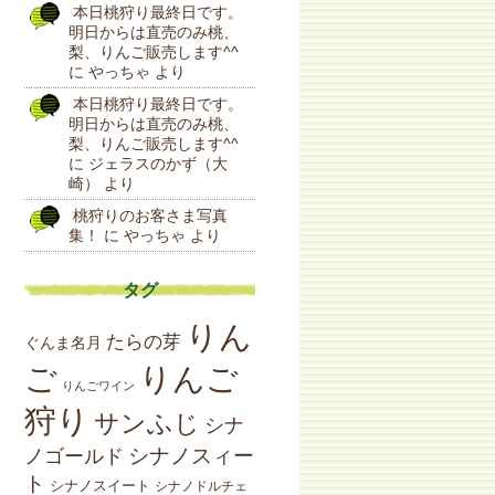
本日桃狩り最終日です。
明日からは直売のみ桃、
梨、りんご販売します^^
に
やっちゃ
より
本日桃狩り最終日です。
明日からは直売のみ桃、
梨、りんご販売します^^
に
ジェラスのかず（大
崎）
より
桃狩りのお客さま写真
集！
に
やっちゃ
より
タグ
りん
たらの芽
ぐんま名月
りんご
ご
りんごワイン
狩り
サンふじ
シナ
シナノスィー
ノゴールド
ト
シナノスイート
シナノドルチェ