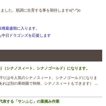
した。順調に生育する事を期待しますo(^-^)o
収穫最盛期に入ります。
も中日ドラゴンズを応援します
り（シナノスィート、シナノゴールド）になります。
狩りは今人気のシナノスィート、シナノゴールドになりま
あれば別の果樹園で秋映、シナノスィートもできます） …
代表する「サンふじ」の葉摘み作業