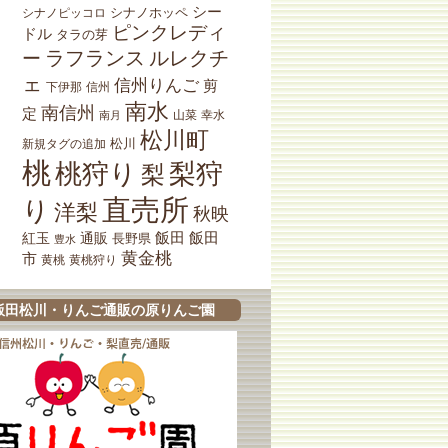
シー
シナノホッペ
シナノピッコロ
ピンクレディ
ドル
タラの芽
ラフランス
ルレクチ
ー
ェ
信州りんご
剪
下伊那
信州
南水
南信州
定
山菜
南月
幸水
松川町
松川
新規タグの追加
桃
桃狩り
梨狩
梨
直売所
り
洋梨
秋映
紅玉
通販
飯田
飯田
長野県
豊水
黄金桃
市
黄桃狩り
黄桃
飯田松川・りんご通販の原りんご園