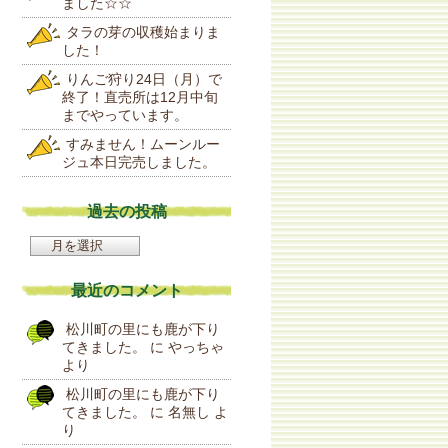
ました☆☆
タラの芽の収穫始まりま
した！
りんご狩り24日（月）で
終了！直売所は12月中旬
までやっています。
すみません！ムーンルー
ジュ本日完売しました。
過去の投稿
過
去
の
最近のコメント
投
稿
松川町の里にも鹿が下り
てきました。
に
やっちゃ
より
松川町の里にも鹿が下り
てきました。
に
名無し
よ
り