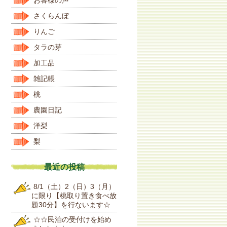
さくらんぼ
りんご
タラの芽
加工品
雑記帳
桃
農園日記
洋梨
梨
最近の投稿
8/1（土）2（日）3（月）
に限り【桃取り置き食べ放
題30分】を行ないます☆
☆☆民泊の受付けを始め