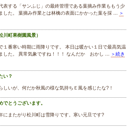
代表する「サンふじ」の最終管理である葉摘み作業ももう少
ました。 葉摘み作業とは林檎の表面にかかった葉を採 …
＞
松川町果樹園風景）
で１番寒い時期に雨降りです。 本日は暖かい１日で最高気温
ました。 異常気象ですね！！！ なんだか おかし …
＞続き
たい？
らしいが、何だか秋風の様な気持ちＥ風を感じたな?！
めでとうございます。
年にまたがり松川町は雪降りです。寒い元旦です?