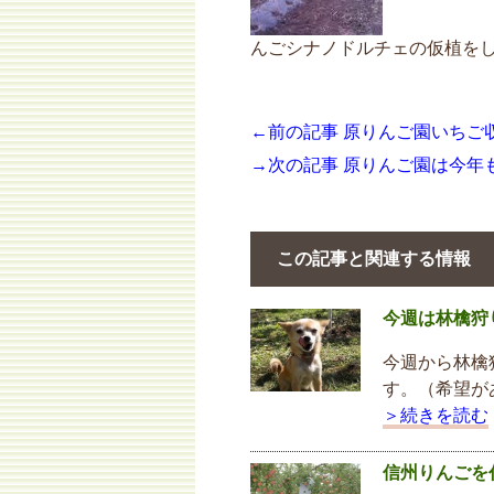
んごシナノドルチェの仮植をしま
←前の記事 原りんご園いちご
→次の記事 原りんご園は今年
この記事と関連する情報
今週は林檎狩
今週から林檎
す。（希望が
＞続きを読む
信州りんごを