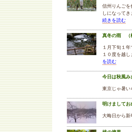
信州りんごを
しになってき
続きを読む
真冬の雨 （
１月下旬１年
１０度を越し
を読む
今日は秋風み
東京じゃ暑い
明けましてお
大晦日から新