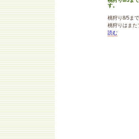
桃狩り8/5ま
す。
桃狩り8/5
桃狩りはまた
読む