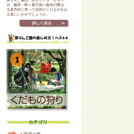
原りんご園は、松川インターから５
分。飯田・駒ヶ根方面へ観光の際は、
当直売所に寄って信州のくだものをお
土産にいかがでしょうか。
カテゴリ
お客様の声