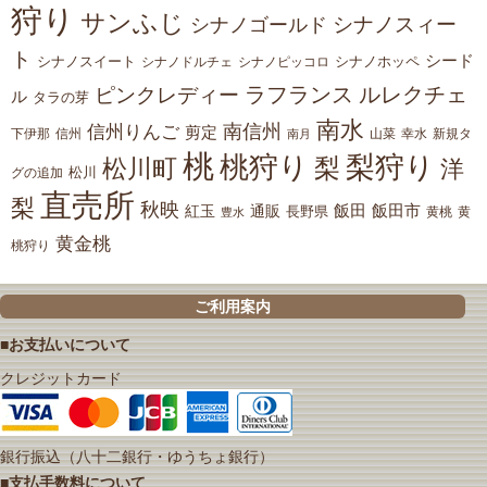
狩り
サンふじ
シナノスィー
シナノゴールド
ト
シード
シナノスイート
シナノホッペ
シナノドルチェ
シナノピッコロ
ラフランス
ルレクチェ
ピンクレディー
ル
タラの芽
南水
南信州
信州りんご
剪定
下伊那
山菜
信州
南月
幸水
新規タ
桃
桃狩り
梨狩り
梨
松川町
洋
松川
グの追加
直売所
梨
秋映
紅玉
通販
飯田
飯田市
長野県
黄
豊水
黄桃
黄金桃
桃狩り
ご利用案内
■お支払いについて
クレジットカード
銀行振込（八十二銀行・ゆうちょ銀行）
■支払手数料について