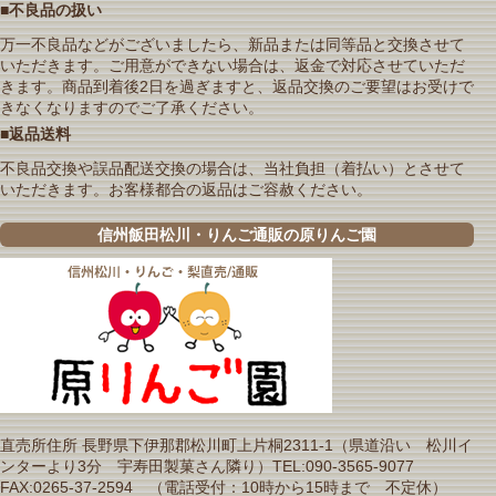
■不良品の扱い
万一不良品などがございましたら、新品または同等品と交換させて
いただきます。ご用意ができない場合は、返金で対応させていただ
きます。商品到着後2日を過ぎますと、返品交換のご要望はお受けで
きなくなりますのでご了承ください。
■返品送料
不良品交換や誤品配送交換の場合は、当社負担（着払い）とさせて
いただきます。お客様都合の返品はご容赦ください。
信州飯田松川・りんご通販の原りんご園
直売所住所 長野県下伊那郡松川町上片桐2311-1（県道沿い 松川イ
ンターより3分 宇寿田製菓さん隣り）TEL:090-3565-9077
FAX:0265-37-2594 （電話受付：10時から15時まで 不定休）