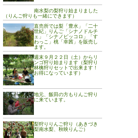
南水梨の梨狩り始まりました
（りんご狩りも一緒にできます）
直売所では梨「豊水」「二十
世紀」りんご「シナノドルチ
ェ」「シナノピッコロ」「す
わっこ」桃「幸茜」を販売し
ます。
週末９月２２日（土）からリ
ンゴ狩り始まります（梨狩り
林檎狩りセットで出来ます！
お得になっています）
地元、飯田の方もりんご狩り
に来ています。
梨狩りりんご狩り（あきづき
梨南水梨、秋映りんご）