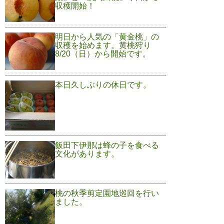
収穫開始！
明日から人気の「黄金桃」の
収穫を始めます。黄桃狩り
8/20（日）から開始です。
本日久しぶりの休日です。
飯田下伊那は蜂の子を食べる
文化があります。
桃の秋季剪定園地巡回を行い
ました。