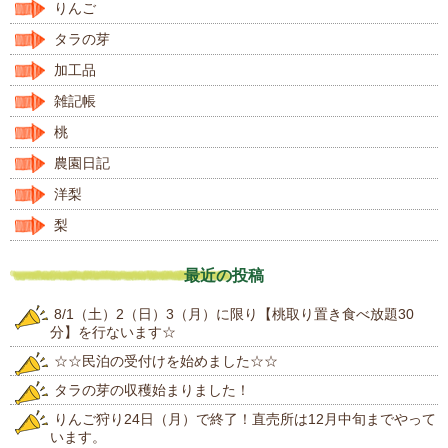
りんご
タラの芽
加工品
雑記帳
桃
農園日記
洋梨
梨
最近の投稿
8/1（土）2（日）3（月）に限り【桃取り置き食べ放題30
分】を行ないます☆
☆☆民泊の受付けを始めました☆☆
タラの芽の収穫始まりました！
りんご狩り24日（月）で終了！直売所は12月中旬までやって
います。