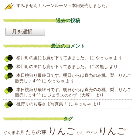
すみません！ムーンルージュ本日完売しました。
過去の投稿
過
去
最近のコメント
の
松川町の里にも鹿が下りてきました。
に
やっちゃ
より
投
松川町の里にも鹿が下りてきました。
に
名無し
より
稿
本日桃狩り最終日です。明日からは直売のみ桃、梨、りんご
販売します^^
に
やっちゃ
より
本日桃狩り最終日です。明日からは直売のみ桃、梨、りんご
販売します^^
に
ジェラスのかず（大崎）
より
桃狩りのお客さま写真集！
に
やっちゃ
より
タグ
りんご
りんご
たらの芽
ぐんま名月
りんごワイン