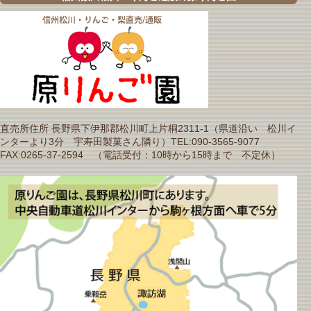
直売所住所 長野県下伊那郡松川町上片桐2311-1（県道沿い 松川イ
ンターより3分 宇寿田製菓さん隣り）TEL:090-3565-9077
FAX:0265-37-2594 （電話受付：10時から15時まで 不定休）