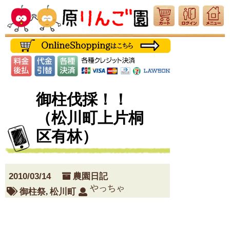
御柱伐採！！
（松川町上片桐
区有林）
2010/03/14
農園日記
やっちゃ
御柱祭
,
松川町