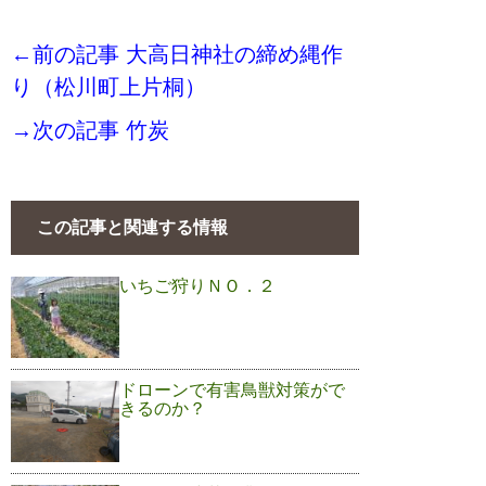
←前の記事 大高日神社の締め縄作
り（松川町上片桐）
→次の記事 竹炭
この記事と関連する情報
いちご狩りＮＯ．２
ドローンで有害鳥獣対策がで
きるのか？