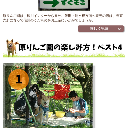
原りんご園は、松川インターから５分。飯田・駒ヶ根方面へ観光の際は、当直
売所に寄って信州のくだものをお土産にいかがでしょうか。