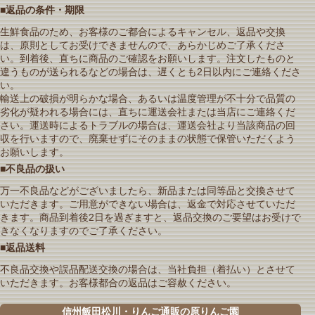
■返品の条件・期限
生鮮食品のため、お客様のご都合によるキャンセル、返品や交換
は、原則としてお受けできませんので、あらかじめご了承くださ
い。到着後、直ちに商品のご確認をお願いします。注文したものと
違うものが送られるなどの場合は、遅くとも2日以内にご連絡くださ
い。
輸送上の破損が明らかな場合、あるいは温度管理が不十分で品質の
劣化が疑われる場合には、直ちに運送会社または当店にご連絡くだ
さい。運送時によるトラブルの場合は、運送会社より当該商品の回
収を行いますので、廃棄せずにそのままの状態で保管いただくよう
お願いします。
■不良品の扱い
万一不良品などがございましたら、新品または同等品と交換させて
いただきます。ご用意ができない場合は、返金で対応させていただ
きます。商品到着後2日を過ぎますと、返品交換のご要望はお受けで
きなくなりますのでご了承ください。
■返品送料
不良品交換や誤品配送交換の場合は、当社負担（着払い）とさせて
いただきます。お客様都合の返品はご容赦ください。
信州飯田松川・りんご通販の原りんご園