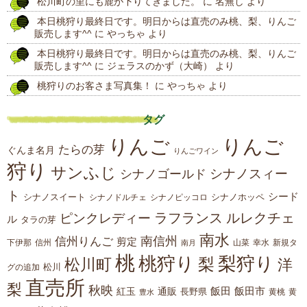
松川町の里にも鹿が下りてきました。
に
名無し
より
稿
本日桃狩り最終日です。明日からは直売のみ桃、梨、りんご
販売します^^
に
やっちゃ
より
本日桃狩り最終日です。明日からは直売のみ桃、梨、りんご
販売します^^
に
ジェラスのかず（大崎）
より
桃狩りのお客さま写真集！
に
やっちゃ
より
タグ
りんご
りんご
たらの芽
ぐんま名月
りんごワイン
狩り
サンふじ
シナノスィー
シナノゴールド
ト
シード
シナノスイート
シナノホッペ
シナノドルチェ
シナノピッコロ
ラフランス
ルレクチェ
ピンクレディー
ル
タラの芽
南水
南信州
信州りんご
剪定
下伊那
山菜
信州
南月
幸水
新規タ
桃
桃狩り
梨狩り
梨
松川町
洋
松川
グの追加
直売所
梨
秋映
紅玉
通販
飯田
飯田市
長野県
黄
豊水
黄桃