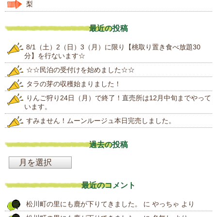
梨
最近の投稿
8/1（土）2（日）3（月）に限り【桃取り置き食べ放題30
分】を行ないます☆
☆☆民泊の受付けを始めました☆☆
タラの芽の収穫始まりました！
りんご狩り24日（月）で終了！直売所は12月中旬までやって
います。
すみません！ムーンルージュ本日完売しました。
過去の投稿
過
去
最近のコメント
の
松川町の里にも鹿が下りてきました。
に
やっちゃ
より
投