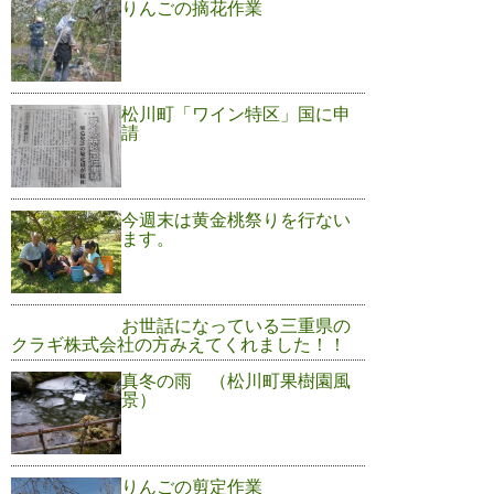
りんごの摘花作業
松川町「ワイン特区」国に申
請
今週末は黄金桃祭りを行ない
ます。
お世話になっている三重県の
クラギ株式会社の方みえてくれました！！
真冬の雨 （松川町果樹園風
景）
りんごの剪定作業