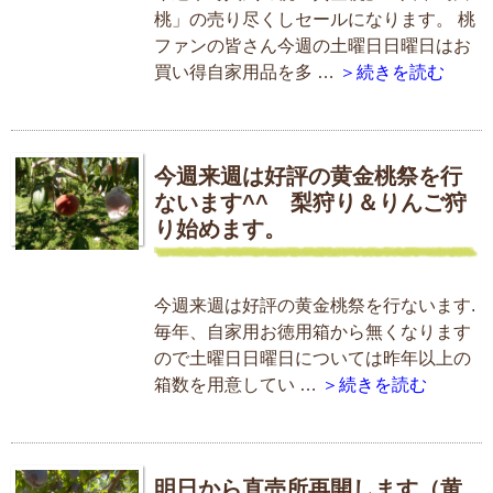
桃」の売り尽くしセールになります。 桃
ファンの皆さん今週の土曜日日曜日はお
買い得自家用品を多 …
＞続きを読む
今週来週は好評の黄金桃祭を行
ないます^^ 梨狩り＆りんご狩
り始めます。
今週来週は好評の黄金桃祭を行ないます.
毎年、自家用お徳用箱から無くなります
ので土曜日日曜日については昨年以上の
箱数を用意してい …
＞続きを読む
明日から直売所再開します（黄