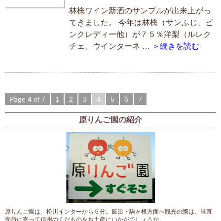
林檎ワイン新酒のサンプルが出来上がっ
てきました。 今年は林檎（サンふじ、ピ
ンクレディー他）が７５％洋梨（ルレク
チェ、ウインターネ …
＞続きを読む
Page 4 of 7
1
2
3
4
5
6
7
原りんご園の紹介
原りんご園は、松川インターから５分。飯田・駒ヶ根方面へ観光の際は、当直
売所に寄って信州のくだものをお土産にいかがでしょうか。