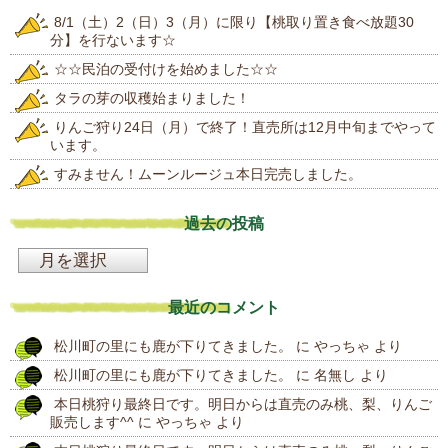
8/1（土）2（日）3（月）に限り【桃取り置き食べ放題30
分】を行ないます☆
☆☆民泊の受付けを始めました☆☆
タラの芽の収穫始まりました！
りんご狩り24日（月）で終了！直売所は12月中旬までやって
います。
すみません！ムーンルージュ本日完売しました。
過去の投稿
過
去
最近のコメント
の
松川町の里にも鹿が下りてきました。
に
やっちゃ
より
投
松川町の里にも鹿が下りてきました。
に
名無し
より
稿
本日桃狩り最終日です。明日からは直売のみ桃、梨、りんご
販売します^^
に
やっちゃ
より