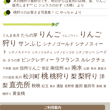
本日桃狩り最終日です。明日からは直売のみ桃、梨、りんご
販売します^^
に
ジェラスのかず（大崎）
より
桃狩りのお客さま写真集！
に
やっちゃ
より
タグ
りんご
りんご
たらの芽
ぐんま名月
りんごワイン
狩り
サンふじ
シナノスィー
シナノゴールド
ト
シード
シナノスイート
シナノホッペ
シナノドルチェ
シナノピッコロ
ラフランス
ルレクチェ
ピンクレディー
ル
タラの芽
南水
南信州
信州りんご
剪定
下伊那
山菜
信州
南月
幸水
新規タ
桃
桃狩り
梨狩り
梨
松川町
洋
松川
グの追加
直売所
梨
秋映
紅玉
通販
飯田
飯田市
長野県
黄
豊水
黄桃
黄金桃
桃狩り
ご利用案内