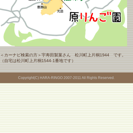
＜カーナビ検索の方＞宇寿田製菓さん 松川町上片桐1944 です。
（自宅は松川町上片桐1544-1番地です）
Copyright(C) HARA-RINGO 2007-2011 All Rights Reserved.