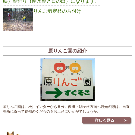
映）梨狩り（南水梨と日の出）になります。
りんご剪定枝の片付け
原りんご園の紹介
原りんご園は、松川インターから５分。飯田・駒ヶ根方面へ観光の際は、当直
売所に寄って信州のくだものをお土産にいかがでしょうか。