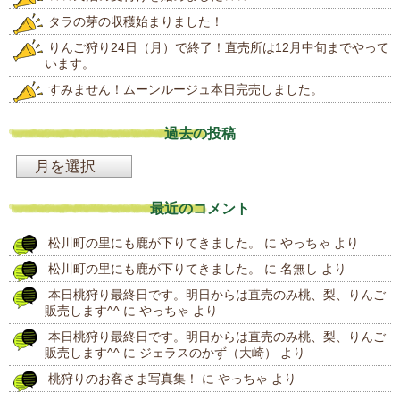
タラの芽の収穫始まりました！
りんご狩り24日（月）で終了！直売所は12月中旬までやって
います。
すみません！ムーンルージュ本日完売しました。
過去の投稿
過
去
最近のコメント
の
松川町の里にも鹿が下りてきました。
に
やっちゃ
より
投
松川町の里にも鹿が下りてきました。
に
名無し
より
稿
本日桃狩り最終日です。明日からは直売のみ桃、梨、りんご
販売します^^
に
やっちゃ
より
本日桃狩り最終日です。明日からは直売のみ桃、梨、りんご
販売します^^
に
ジェラスのかず（大崎）
より
桃狩りのお客さま写真集！
に
やっちゃ
より