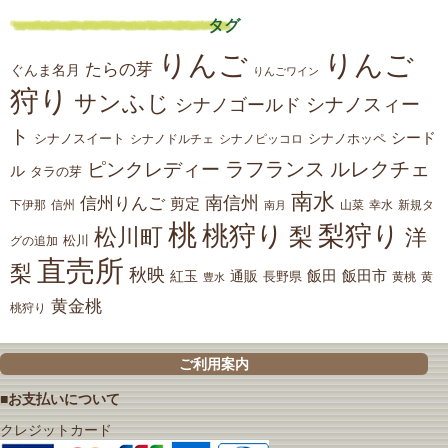
タグ
りんご
りんご
たらの芽
ぐんま名月
りんごワイン
狩り
サンふじ
シナノスィー
シナノゴールド
ト
シード
シナノスイート
シナノホッペ
シナノドルチェ
シナノピッコロ
ラフランス
ルレクチェ
ピンクレディー
ル
タラの芽
南水
南信州
信州りんご
剪定
下伊那
山菜
信州
南月
幸水
新規タ
桃
桃狩り
梨狩り
梨
松川町
洋
松川
グの追加
直売所
梨
秋映
紅玉
通販
飯田
飯田市
長野県
黄
豊水
黄桃
黄金桃
桃狩り
ご利用案内
■お支払いについて
クレジットカード