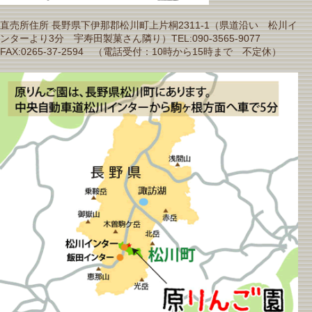
直売所住所 長野県下伊那郡松川町上片桐2311-1（県道沿い 松川イ
ンターより3分 宇寿田製菓さん隣り）TEL:090-3565-9077
FAX:0265-37-2594 （電話受付：10時から15時まで 不定休）