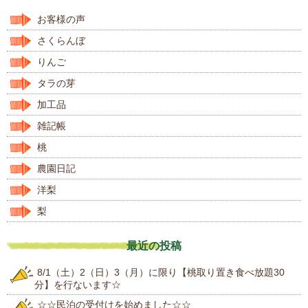
お客様の声
さくらんぼ
りんご
タラの芽
加工品
雑記帳
桃
農園日記
洋梨
梨
最近の投稿
8/1（土）2（日）3（月）に限り【桃取り置き食べ放題30
分】を行ないます☆
☆☆民泊の受付けを始めました☆☆