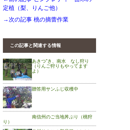
定植（梨、りんご他）
→次の記事 桃の摘蕾作業
この記事と関連する情報
あきつ”き、南水 なし狩り
（りんご狩りもやってます
よ）
贈答用サンふじ収穫中
南信州のご当地丼ぶり（桃狩
り）