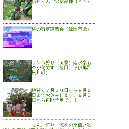
信州りんごの新品種（＾＾）
桃の剪定講習会（飯田市鼎）
リンゴ狩り（涼香）南水梨も
今が旬です（飯田、下伊那郡
松川町）
桃狩り７月３０日から８月２
日までお休みします。８月３
日から再開予定です！！
りんご狩り（涼香の季節と秋