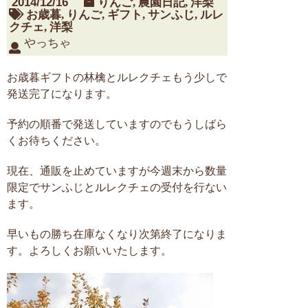
2014/12/16
りんご
,
農園日記
,
洋梨
お歳暮
,
りんご
,
ギフト
,
サンふじ
,
ルレ
クチェ
,
洋梨
やっちゃ
お歳暮ギフトの林檎とルレクチェもう少しで
発送完了になります。
予約の順番で発送していますのでもうしばら
くお待ちください。
現在、通販を止めていますが今週末から数量
限定でサンふじとルレクチェの受付を行ない
ます。
早いもの勝ち在庫なくなり次第終了になりま
す。よろしくお願いいたします。