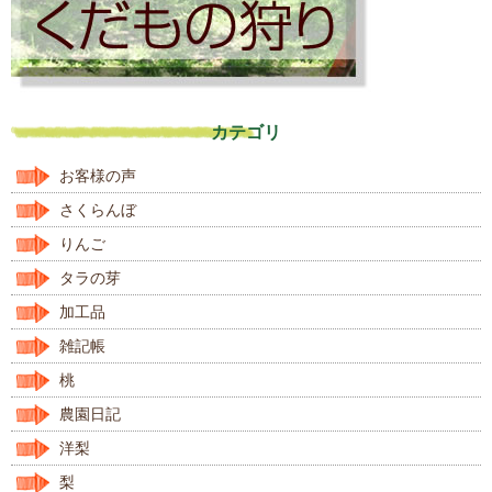
カテゴリ
お客様の声
さくらんぼ
りんご
タラの芽
加工品
雑記帳
桃
農園日記
洋梨
梨