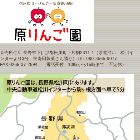
直売所住所 長野県下伊那郡松川町上片桐2311-1（県道沿い 松川イ
ンターより3分 宇寿田製菓さん隣り）TEL:090-3565-9077
FAX:0265-37-2594 （電話受付：10時から15時まで 不定休）