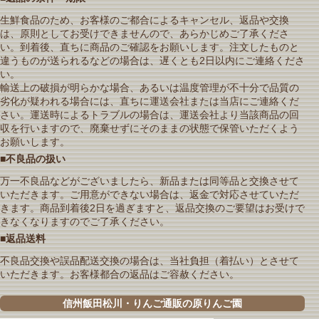
生鮮食品のため、お客様のご都合によるキャンセル、返品や交換
は、原則としてお受けできませんので、あらかじめご了承くださ
い。到着後、直ちに商品のご確認をお願いします。注文したものと
違うものが送られるなどの場合は、遅くとも2日以内にご連絡くださ
い。
輸送上の破損が明らかな場合、あるいは温度管理が不十分で品質の
劣化が疑われる場合には、直ちに運送会社または当店にご連絡くだ
さい。運送時によるトラブルの場合は、運送会社より当該商品の回
収を行いますので、廃棄せずにそのままの状態で保管いただくよう
お願いします。
■不良品の扱い
万一不良品などがございましたら、新品または同等品と交換させて
いただきます。ご用意ができない場合は、返金で対応させていただ
きます。商品到着後2日を過ぎますと、返品交換のご要望はお受けで
きなくなりますのでご了承ください。
■返品送料
不良品交換や誤品配送交換の場合は、当社負担（着払い）とさせて
いただきます。お客様都合の返品はご容赦ください。
信州飯田松川・りんご通販の原りんご園