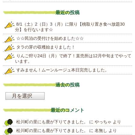
最近の投稿
8/1（土）2（日）3（月）に限り【桃取り置き食べ放題30
分】を行ないます☆
☆☆民泊の受付けを始めました☆☆
タラの芽の収穫始まりました！
りんご狩り24日（月）で終了！直売所は12月中旬までやって
います。
すみません！ムーンルージュ本日完売しました。
過去の投稿
過
去
最近のコメント
の
松川町の里にも鹿が下りてきました。
に
やっちゃ
より
投
松川町の里にも鹿が下りてきました。
に
名無し
より
稿