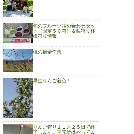
旬のフルーツ詰め合わせセッ
ト（限定５０箱）＆梨狩り林
檎狩り情報
桃の摘蕾作業
早生りんご着色！
りんご狩り１１月２５日で終
了します。直売所はやってま