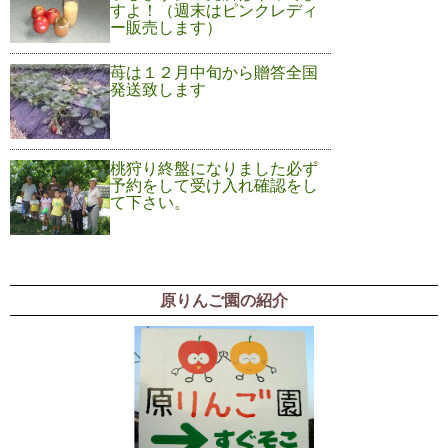
すよ！（週末はピンクレディ
ー販売します）
苺は１２月中旬から贈答全国
発送致します
桃狩り終盤になりました必ず
予約をして受け入れ確認をし
て下さい。
原りんご園の紹介