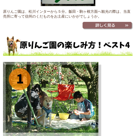
原りんご園は、松川インターから５分。飯田・駒ヶ根方面へ観光の際は、当直
売所に寄って信州のくだものをお土産にいかがでしょうか。