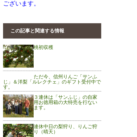
ございます。
この記事と関連する情報
桃初収穫
ただ今、信州りんご「サンふ
じ」＆洋梨「ルレクチェ」のギフト受付中で
す。
３連休は「サンふじ」の自家
用お徳用箱の大特売を行ない
ます。
連休中日の梨狩り、りんご狩
り（晴天）