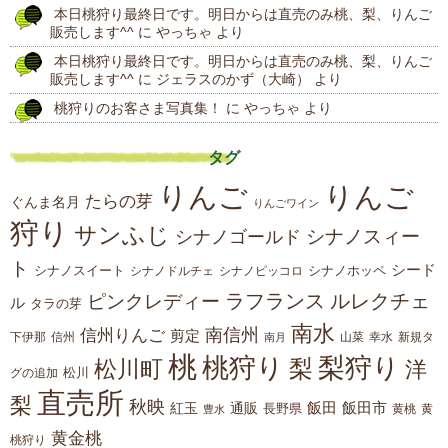
本日桃狩り最終日です。明日からは直売のみ桃、梨、りんご
販売します^^
に
やっちゃ
より
本日桃狩り最終日です。明日からは直売のみ桃、梨、りんご
販売します^^
に
ジェラスのかず（大崎）
より
桃狩りのお客さま写真集！
に
やっちゃ
より
タグ
りんご
りんご
たらの芽
ぐんま名月
りんごワイン
狩り
サンふじ
シナノスィー
シナノゴールド
ト
シード
シナノスイート
シナノホッペ
シナノドルチェ
シナノピッコロ
ラフランス
ルレクチェ
ピンクレディー
ル
タラの芽
南水
南信州
信州りんご
剪定
下伊那
山菜
信州
南月
幸水
新規タ
桃
桃狩り
梨狩り
梨
松川町
洋
松川
グの追加
直売所
梨
秋映
紅玉
通販
飯田
飯田市
長野県
黄
豊水
黄桃
黄金桃
桃狩り