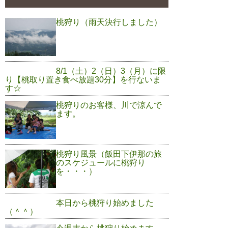
桃狩り（雨天決行しました）
8/1（土）2（日）3（月）に限
り【桃取り置き食べ放題30分】を行ないま
す☆
桃狩りのお客様、川で涼んで
ます。
桃狩り風景（飯田下伊那の旅
のスケジュールに桃狩り
を・・・）
本日から桃狩り始めました
（＾＾）