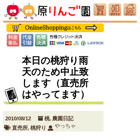
本日の桃狩り雨
天のため中止致
します（直売所
はやってます）
2010/08/12
桃
,
農園日記
やっちゃ
直売所
,
桃狩り