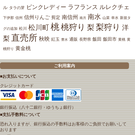
ラフランス
ルレクチェ
ピンクレディー
ル
タラの芽
南水
南信州
信州りんご
剪定
下伊那
山菜
信州
南月
幸水
新規タ
桃
桃狩り
梨狩り
梨
松川町
洋
松川
グの追加
直売所
梨
秋映
紅玉
通販
飯田
飯田市
長野県
黄
豊水
黄桃
黄金桃
桃狩り
ご利用案内
■お支払いについて
クレジットカード
銀行振込（八十二銀行・ゆうちょ銀行）
■支払手数料について
恐れ入りますが、銀行振込の手数料はお客様のご負担でお願いして
おります