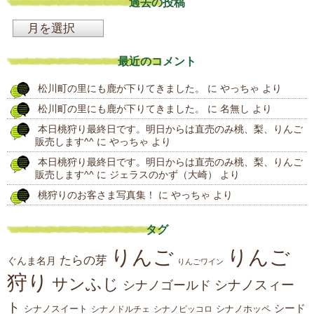
過去の投稿
過
去
最近のコメント
の
松川町の里にも鹿が下りてきました。
に
やっちゃ
より
投
松川町の里にも鹿が下りてきました。
に
名無し
より
稿
本日桃狩り最終日です。明日からは直売のみ桃、梨、りんご
販売します^^
に
やっちゃ
より
本日桃狩り最終日です。明日からは直売のみ桃、梨、りんご
販売します^^
に
ジェラスのかず（大崎）
より
桃狩りのお客さま写真集！
に
やっちゃ
より
タグ
りんご
りんご
たらの芽
ぐんま名月
りんごワイン
狩り
サンふじ
シナノスィー
シナノゴールド
ト
シード
シナノスイート
シナノホッペ
シナノドルチェ
シナノピッコロ