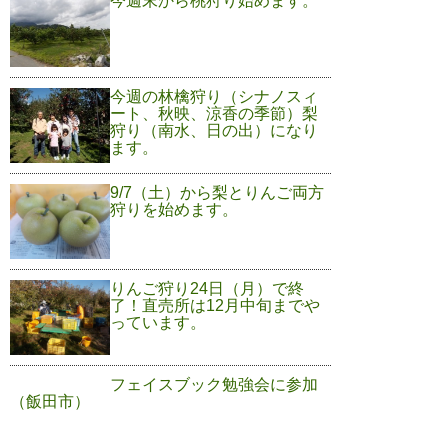
今週末から桃狩り始めます。
今週の林檎狩り（シナノスィ
ート、秋映、涼香の季節）梨
狩り（南水、日の出）になり
ます。
9/7（土）から梨とりんご両方
狩りを始めます。
りんご狩り24日（月）で終
了！直売所は12月中旬までや
っています。
フェイスブック勉強会に参加
（飯田市）