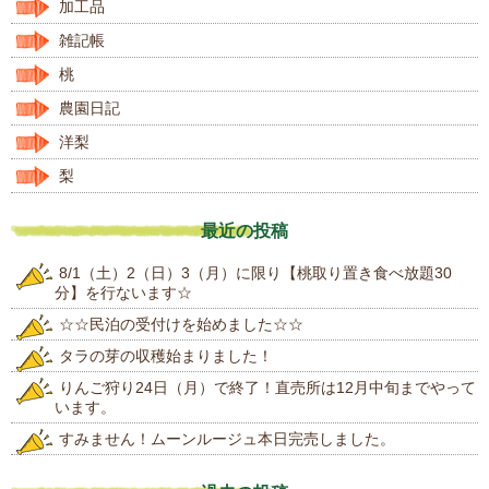
加工品
雑記帳
桃
農園日記
洋梨
梨
最近の投稿
8/1（土）2（日）3（月）に限り【桃取り置き食べ放題30
分】を行ないます☆
☆☆民泊の受付けを始めました☆☆
タラの芽の収穫始まりました！
りんご狩り24日（月）で終了！直売所は12月中旬までやって
います。
すみません！ムーンルージュ本日完売しました。