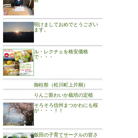
材
明けましておめでとうござい
ます。
ル・レクチェを格安価格
で・・・
御柱祭（松川町上片桐）
りんご新わいか栽培の定植
そろそろ信州まつかわにも桜
が・・・！！
飯田の子育てサークルの皆さ