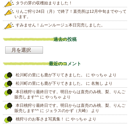
タラの芽の収穫始まりました！
りんご狩り24日（月）で終了！直売所は12月中旬までやって
います。
すみません！ムーンルージュ本日完売しました。
過去の投稿
過
去
最近のコメント
の
松川町の里にも鹿が下りてきました。
に
やっちゃ
より
投
松川町の里にも鹿が下りてきました。
に
名無し
より
稿
本日桃狩り最終日です。明日からは直売のみ桃、梨、りんご
販売します^^
に
やっちゃ
より
本日桃狩り最終日です。明日からは直売のみ桃、梨、りんご
販売します^^
に
ジェラスのかず（大崎）
より
桃狩りのお客さま写真集！
に
やっちゃ
より