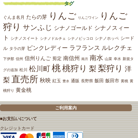
タグ
りんご
りんご
たらの芽
ぐんま名月
りんごワイン
狩り
サンふじ
シナノスィー
シナノゴールド
ト
シード
シナノスイート
シナノホッペ
シナノドルチェ
シナノピッコロ
ラフランス
ルレクチェ
ピンクレディー
ル
タラの芽
南水
南信州
信州りんご
剪定
下伊那
山菜
信州
南月
幸水
新規タ
桃
桃狩り
梨狩り
梨
松川町
洋
松川
グの追加
直売所
梨
秋映
紅玉
通販
飯田
飯田市
長野県
黄
豊水
黄桃
黄金桃
桃狩り
ご利用案内
■お支払いについて
クレジットカード