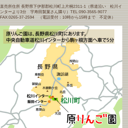
直売所住所 長野県下伊那郡松川町上片桐2311-1（県道沿い 松川イ
ンターより3分 宇寿田製菓さん隣り）TEL:090-3565-9077
FAX:0265-37-2594 （電話受付：10時から15時まで 不定休）