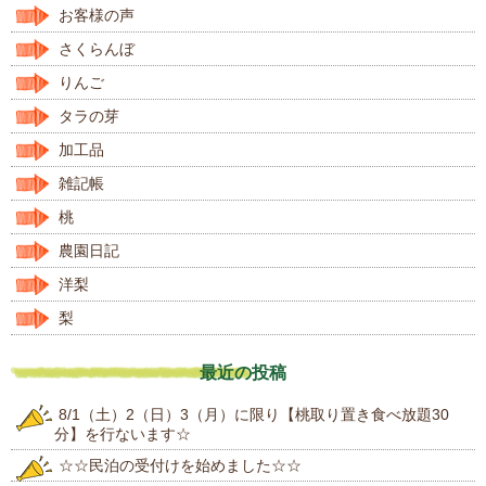
お客様の声
さくらんぼ
りんご
タラの芽
加工品
雑記帳
桃
農園日記
洋梨
梨
最近の投稿
8/1（土）2（日）3（月）に限り【桃取り置き食べ放題30
分】を行ないます☆
☆☆民泊の受付けを始めました☆☆