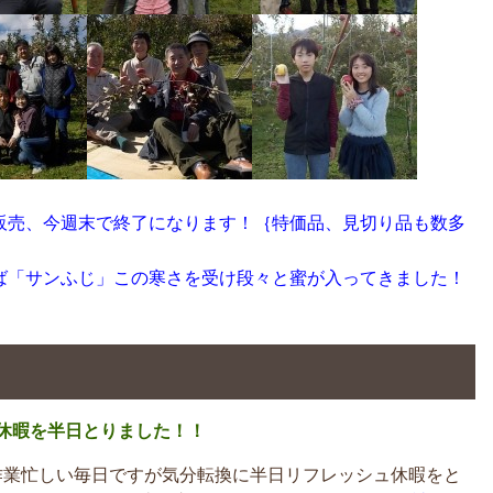
販売、今週末で終了になります！｛特価品、見切り品も数多
ば「サンふじ」この寒さを受け段々と蜜が入ってきました！
休暇を半日とりました！！
業忙しい毎日ですが気分転換に半日リフレッシュ休暇をと