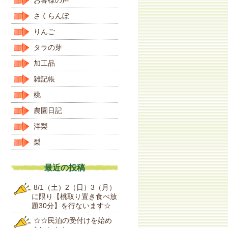
さくらんぼ
りんご
タラの芽
加工品
雑記帳
桃
農園日記
洋梨
梨
最近の投稿
8/1（土）2（日）3（月）
に限り【桃取り置き食べ放
題30分】を行ないます☆
☆☆民泊の受付けを始め