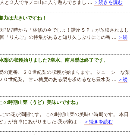
友人と２人でキノコ山に入り遊んできまし …
＞続きを読む
響力は大きいですね！
送PM7時から「林修の今でしょ！講座ＳＰ」が放映されまし
今回「りんご」の特集があると知り久しぶりにこの番 …
＞続
豊水梨の収穫始りました?幸水、南月梨は終了です。
梨の定番、２０世紀梨の収穫が始まります。 ジューシーな梨
２０世紀梨。 甘い糖度のある梨を求めるなら豊水梨 …
＞続
この時期山菜（うど）美味いですね」
ごの花が満開です。 この時期山菜の美味い時期です。 本日
ど」が食卓にあがりました 我が家は …
＞続きを読む