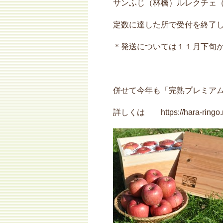
サンふじ（林檎）ルレクチェ
定数に達した所で受付を終了
＊発送については１１月下旬
併せて今年も「完熟プレミア
詳しくは https://hara-ringo.ne