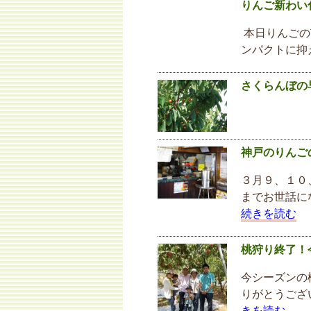
りんご新わい
本日りんごの
ンパクトに抑
さくらんぼの
神戸のりんご
３月９、１０
までお世話に
続きを読む
桃狩り終了！
今シーズンの
りがとうござ
きを読む