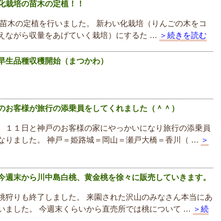
化栽培の苗木の定植！！
苗木の定植を行いました。 新わい化栽培（りんごの木をコ
えながら収量をあげていく栽培）にするた …
＞続きを読む
早生品種収穫開始（まつかわ）
のお客様が旅行の添乗員をしてくれました（＾＾）
、１１日と神戸のお客様の家にやっかいになり旅行の添乗員
なりました。 神戸＝姫路城＝岡山＝瀬戸大橋＝香川（ …
＞
今週末から川中島白桃、黄金桃を徐々に販売していきます。
桃狩りも終了しました。 来園された沢山のみなさん本当にあ
いました。 今週末くらいから直売所では桃について …
＞続