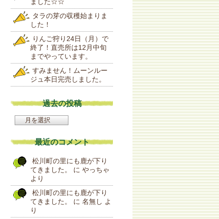
ました☆☆
タラの芽の収穫始まりま
した！
りんご狩り24日（月）で
終了！直売所は12月中旬
までやっています。
すみません！ムーンルー
ジュ本日完売しました。
過去の投稿
過
去
の
最近のコメント
投
稿
松川町の里にも鹿が下り
てきました。
に
やっちゃ
より
松川町の里にも鹿が下り
てきました。
に
名無し
よ
り