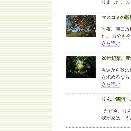
りました。 
マスコミの影
昨夜、朝日放
た。 自分も
きを読む
20世紀梨、
今週から秋の
を求めるなら
きを読む
りんご満開「
ただ今、りん
我が家は「う