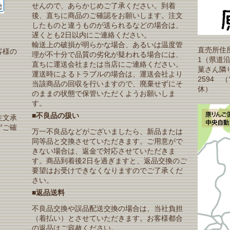
せんので、あらかじめご了承ください。到着
後、直ちに商品のご確認をお願いします。注文
したものと違うものが送られるなどの場合は、
遅くとも2日以内にご連絡ください。
輸送上の破損が明らかな場合、あるいは温度管
直売所住所
客様の
理が不十分で品質の劣化が疑われる場合には、
1（県道
直ちに運送会社または当店にご連絡ください。
菓さん隣り）T
運送時によるトラブルの場合は、運送会社より
2594 
当該商品の回収を行いますので、廃棄せずにそ
休）
のままの状態で保管いただくようお願いしま
す。
■不良品の扱い
注文承
ずご確
万一不良品などがございましたら、新品または
同等品と交換させていただきます。ご用意がで
きない場合は、返金で対応させていただきま
す。商品到着後2日を過ぎますと、返品交換のご
要望はお受けできなくなりますのでご了承くだ
さい。
■返品送料
不良品交換や誤品配送交換の場合は、当社負担
（着払い）とさせていただきます。お客様都合
の返品はご容赦ください。