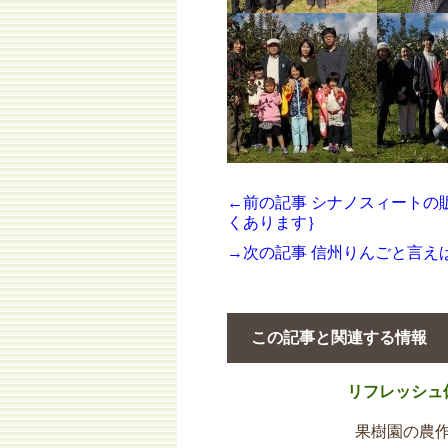
←前の記事 シナノスィートの
くあります｝
→次の記事 信州りんごと言え
この記事と関連する情報
リフレッシュ
果樹園の農作