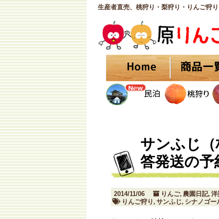
生産者直売、桃狩り・梨狩り・りんご狩り
サンふじ（
答発送の予
2014/11/06
りんご
農園日記
洋
,
,
りんご狩り
サンふじ
シナノゴー
,
,