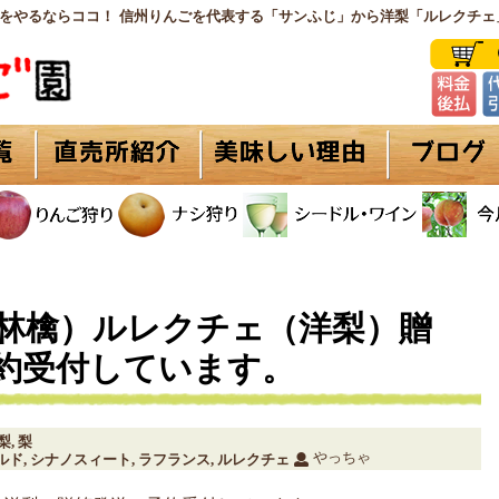
をやるならココ！ 信州りんごを代表する「サンふじ」から洋梨「ルレクチェ
林檎）ルレクチェ（洋梨）贈
約受付しています。
梨
梨
,
やっちゃ
ルド
シナノスィート
ラフランス
ルレクチェ
,
,
,