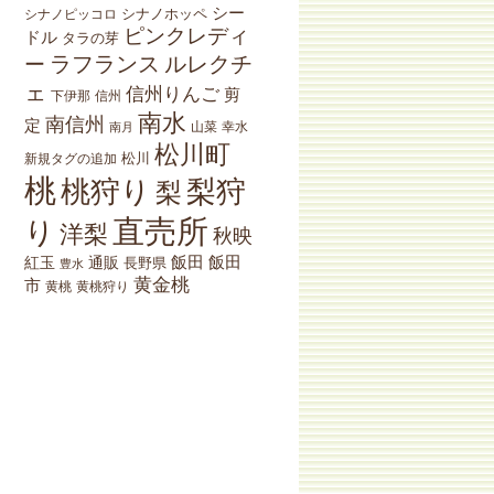
シー
シナノホッペ
シナノピッコロ
ピンクレディ
ドル
タラの芽
ラフランス
ルレクチ
ー
ェ
信州りんご
剪
下伊那
信州
南水
南信州
定
山菜
南月
幸水
松川町
松川
新規タグの追加
桃
桃狩り
梨狩
梨
直売所
り
洋梨
秋映
紅玉
通販
飯田
飯田
長野県
豊水
黄金桃
市
黄桃狩り
黄桃