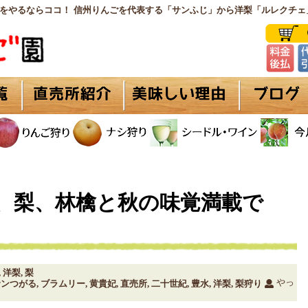
をやるならココ！ 信州りんごを代表する「サンふじ」から洋梨「ルレクチェ
、梨、林檎と秋の味覚満載で
洋梨
梨
,
,
やっ
サンつがる
ブラムリー
黄貴妃
直売所
二十世紀
豊水
洋梨
梨狩り
,
,
,
,
,
,
,