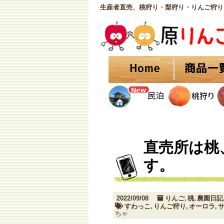
生産者直売、桃狩り・梨狩り・りんご狩り
直売所は桃
す。
2022/09/08
りんご
桃
農園日記
,
,
すわっこ
りんご狩り
オーロラ
,
,
,
ちゃ