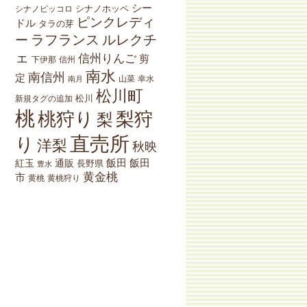
シー
シナノホッペ
シナノピッコロ
ピンクレディ
ドル
タラの芽
ラフランス
ルレクチ
ー
ェ
信州りんご
剪
下伊那
信州
南水
南信州
定
山菜
南月
幸水
松川町
松川
新規タグの追加
桃
桃狩り
梨狩
梨
直売所
り
洋梨
秋映
紅玉
通販
飯田
飯田
長野県
豊水
黄金桃
市
黄桃狩り
黄桃