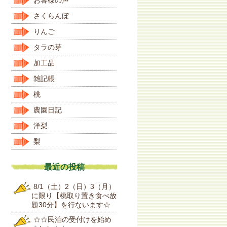
さくらんぼ
りんご
タラの芽
加工品
雑記帳
桃
農園日記
洋梨
梨
最近の投稿
8/1（土）2（日）3（月）
に限り【桃取り置き食べ放
題30分】を行ないます☆
☆☆民泊の受付けを始め