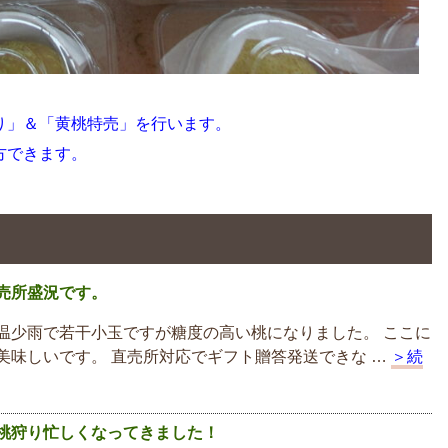
り」＆「黄桃特売」を行います。
方できます。
売所盛況です。
温少雨で若干小玉ですが糖度の高い桃になりました。 ここに
美味しいです。 直売所対応でギフト贈答発送できな …
＞続
桃狩り忙しくなってきました！