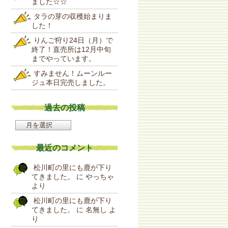
ました☆☆
タラの芽の収穫始まりま
した！
りんご狩り24日（月）で
終了！直売所は12月中旬
までやっています。
すみません！ムーンルー
ジュ本日完売しました。
過去の投稿
過
去
の
最近のコメント
投
稿
松川町の里にも鹿が下り
てきました。
に
やっちゃ
より
松川町の里にも鹿が下り
てきました。
に
名無し
よ
り