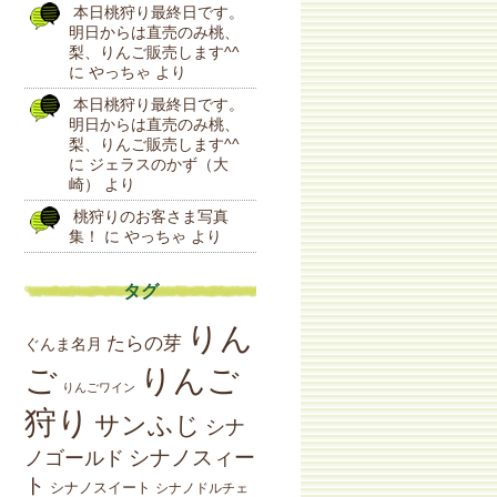
本日桃狩り最終日です。
明日からは直売のみ桃、
梨、りんご販売します^^
に
やっちゃ
より
本日桃狩り最終日です。
明日からは直売のみ桃、
梨、りんご販売します^^
に
ジェラスのかず（大
崎）
より
桃狩りのお客さま写真
集！
に
やっちゃ
より
タグ
りん
たらの芽
ぐんま名月
りんご
ご
りんごワイン
狩り
サンふじ
シナ
シナノスィー
ノゴールド
ト
シナノスイート
シナノドルチェ