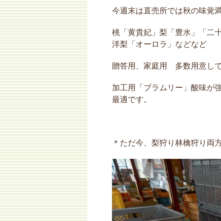
今週末は直売所では秋の味覚
桃「黄貴妃」梨「豊水」「二
洋梨「オーロラ」などなど
贈答用、家庭用 多数用意し
加工用「ブラムリー」酸味が
最適です。
＊ただ今、梨狩り林檎狩り両