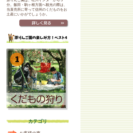
原りんご園は、松川インターから５
分。飯田・駒ヶ根方面へ観光の際は、
当直売所に寄って信州のくだものをお
土産にいかがでしょうか。
カテゴリ
お客様の声