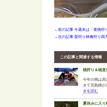
←前の記事 今週末は「黄桃狩
→次の記事 梨狩り林檎狩り両
この記事と関連する情報
桃狩り＆桃直
今年の桃は高
きて完熟桃が
きを読む
夏休みに入り