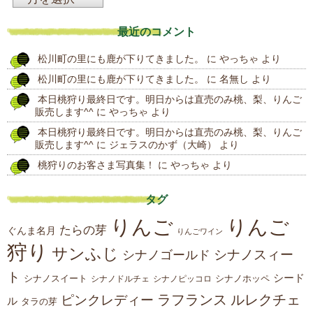
去
最近のコメント
の
松川町の里にも鹿が下りてきました。
に
やっちゃ
より
投
松川町の里にも鹿が下りてきました。
に
名無し
より
稿
本日桃狩り最終日です。明日からは直売のみ桃、梨、りんご
販売します^^
に
やっちゃ
より
本日桃狩り最終日です。明日からは直売のみ桃、梨、りんご
販売します^^
に
ジェラスのかず（大崎）
より
桃狩りのお客さま写真集！
に
やっちゃ
より
タグ
りんご
りんご
たらの芽
ぐんま名月
りんごワイン
狩り
サンふじ
シナノスィー
シナノゴールド
ト
シード
シナノスイート
シナノホッペ
シナノドルチェ
シナノピッコロ
ラフランス
ルレクチェ
ピンクレディー
ル
タラの芽