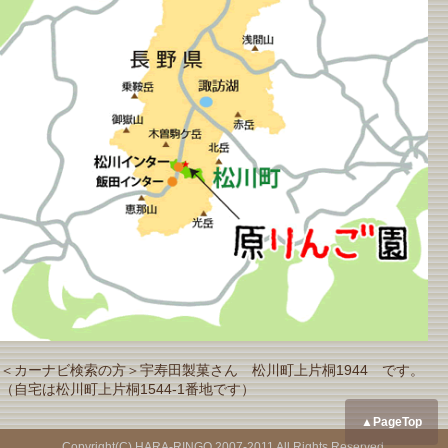
＜カーナビ検索の方＞宇寿田製菓さん 松川町上片桐1944 です。
（自宅は松川町上片桐1544-1番地です）
▲PageTop
Copyright(C) HARA-RINGO 2007-2011 All Rights Reserved.