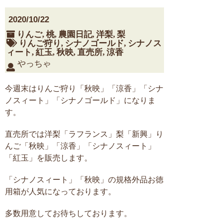
2020/10/22
りんご
,
桃
,
農園日記
,
洋梨
,
梨
りんご狩り
,
シナノゴールド
,
シナノス
ィート
,
紅玉
,
秋映
,
直売所
,
涼香
やっちゃ
今週末はりんご狩り「秋映」「涼香」「シナ
ノスィート」「シナノゴールド」になりま
す。
直売所では洋梨「ラフランス」梨「新興」り
んご「秋映」「涼香」「シナノスィート」
「紅玉」を販売します。
「シナノスィート」「秋映」の規格外品お徳
用箱が人気になっております。
多数用意してお待ちしております。