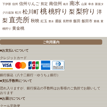
南水
南信州
信州りんご
剪定
下伊那
山菜
信州
南月
幸水
新規タ
桃
桃狩り
梨狩り
梨
松川町
洋
松川
グの追加
直売所
梨
秋映
紅玉
通販
飯田
飯田市
長野県
黄
豊水
黄桃
黄金桃
桃狩り
ご利用案内
■お支払いについて
クレジットカード
銀行振込（八十二銀行・ゆうちょ銀行）
■支払手数料について
恐れ入りますが、銀行振込の手数料はお客様のご負担でお願いして
おります
■お届けについて
クール宅急便