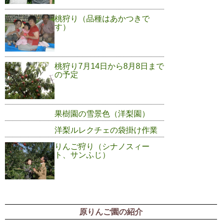
桃狩り（品種はあかつきで
す）
桃狩り7月14日から8月8日まで
の予定
果樹園の雪景色（洋梨園）
洋梨ルレクチェの袋掛け作業
りんご狩り（シナノスィー
ト、サンふじ）
原りんご園の紹介