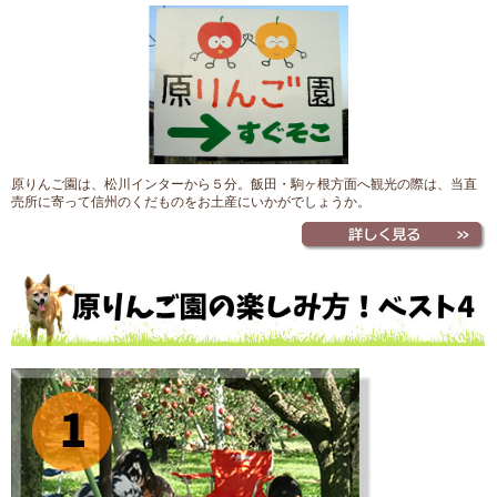
原りんご園は、松川インターから５分。飯田・駒ヶ根方面へ観光の際は、当直
売所に寄って信州のくだものをお土産にいかがでしょうか。