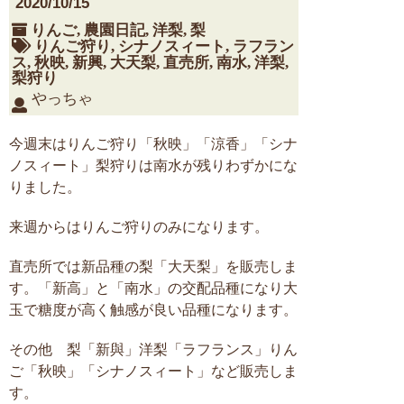
2020/10/15
りんご
,
農園日記
,
洋梨
,
梨
りんご狩り
,
シナノスィート
,
ラフラン
ス
,
秋映
,
新興
,
大天梨
,
直売所
,
南水
,
洋梨
,
梨狩り
やっちゃ
今週末はりんご狩り「秋映」「涼香」「シナ
ノスィート」梨狩りは南水が残りわずかにな
りました。
来週からはりんご狩りのみになります。
直売所では新品種の梨「大天梨」を販売しま
す。「新高」と「南水」の交配品種になり大
玉で糖度が高く触感が良い品種になります。
その他 梨「新與」洋梨「ラフランス」りん
ご「秋映」「シナノスィート」など販売しま
す。