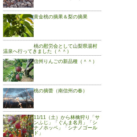
黄金桃の摘果＆梨の摘果
桃の慰労会として山梨県湯村
温泉へ行ってきました（＾＾）
信州りんごの新品種（＾＾）
桃の摘蕾（南信州の春）
11/11（土）から林檎狩り「サ
ンふじ」「ぐんま名月」「シ
ナノホッペ」「シナノゴール
ド」