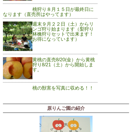
桃狩り８月１５日が最終日に
なります（直売所はやってます）
週末９月２２日（土）からリ
ンゴ狩り始まります（梨狩り
林檎狩りセットで出来ます！
お得になっています）
黄桃の直売8/20(金）から黄桃
狩り8/21（土）から開始しま
す。
桃の獣害を写真に収める！！
原りんご園の紹介