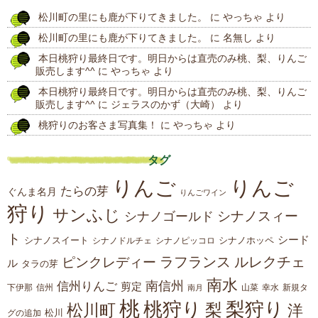
松川町の里にも鹿が下りてきました。
に
やっちゃ
より
投
松川町の里にも鹿が下りてきました。
に
名無し
より
稿
本日桃狩り最終日です。明日からは直売のみ桃、梨、りんご
販売します^^
に
やっちゃ
より
本日桃狩り最終日です。明日からは直売のみ桃、梨、りんご
販売します^^
に
ジェラスのかず（大崎）
より
桃狩りのお客さま写真集！
に
やっちゃ
より
タグ
りんご
りんご
たらの芽
ぐんま名月
りんごワイン
狩り
サンふじ
シナノスィー
シナノゴールド
ト
シード
シナノスイート
シナノホッペ
シナノドルチェ
シナノピッコロ
ラフランス
ルレクチェ
ピンクレディー
ル
タラの芽
南水
南信州
信州りんご
剪定
下伊那
山菜
信州
南月
幸水
新規タ
桃
桃狩り
梨狩り
梨
松川町
洋
松川
グの追加