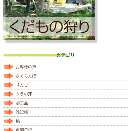
カテゴリ
お客様の声
さくらんぼ
りんご
タラの芽
加工品
雑記帳
桃
農園日記