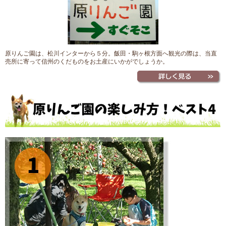
原りんご園は、松川インターから５分。飯田・駒ヶ根方面へ観光の際は、当直
売所に寄って信州のくだものをお土産にいかがでしょうか。