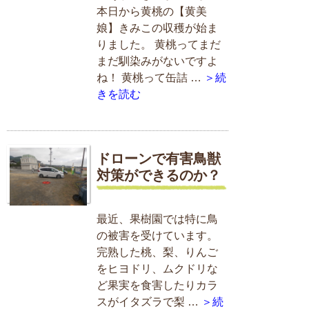
本日から黄桃の【黄美
娘】きみこの収穫が始ま
りました。 黄桃ってまだ
まだ馴染みがないですよ
ね！ 黄桃って缶詰 …
＞続
きを読む
ドローンで有害鳥獣
対策ができるのか？
最近、果樹園では特に鳥
の被害を受けています。
完熟した桃、梨、りんご
をヒヨドリ、ムクドリな
ど果実を食害したりカラ
スがイタズラで梨 …
＞続