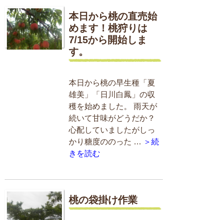
本日から桃の直売始
めます！桃狩りは
7/15から開始しま
す。
本日から桃の早生種「夏
雄美」「日川白鳳」の収
穫を始めました。 雨天が
続いて甘味がどうだか？
心配していましたがしっ
かり糖度ののった …
＞続
きを読む
桃の袋掛け作業