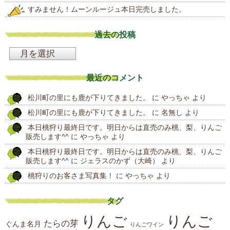
すみません！ムーンルージュ本日完売しました。
過去の投稿
過
去
最近のコメント
の
松川町の里にも鹿が下りてきました。
に
やっちゃ
より
投
松川町の里にも鹿が下りてきました。
に
名無し
より
稿
本日桃狩り最終日です。明日からは直売のみ桃、梨、りんご
販売します^^
に
やっちゃ
より
本日桃狩り最終日です。明日からは直売のみ桃、梨、りんご
販売します^^
に
ジェラスのかず（大崎）
より
桃狩りのお客さま写真集！
に
やっちゃ
より
タグ
りんご
りんご
たらの芽
ぐんま名月
りんごワイン