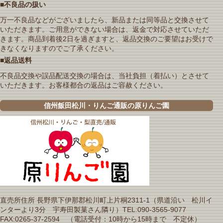
■不良品の扱い
万一不良品などがございましたら、新品または同等品と交換させて
いただきます。ご用意ができない場合は、返金で対応させていただ
きます。商品到着後2日を過ぎますと、返品交換のご要望はお受けで
きなくなりますのでご了承ください。
■返品送料
不良品交換や誤品配送交換の場合は、当社負担（着払い）とさせて
いただきます。お客様都合の返品はご容赦ください。
信州飯田松川・りんご通販の原りんご園
直売所住所 長野県下伊那郡松川町上片桐2311-1（県道沿い 松川イ
ンターより3分 宇寿田製菓さん隣り）TEL:090-3565-9077
FAX:0265-37-2594 （電話受付：10時から15時まで 不定休）