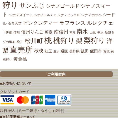
狩り
サンふじ
シナノスィー
シナノゴールド
ト
シード
シナノスイート
シナノホッペ
シナノドルチェ
シナノピッコロ
ラフランス
ルレクチェ
ピンクレディー
ル
タラの芽
南水
南信州
信州りんご
剪定
下伊那
山菜
信州
南月
幸水
新規タ
桃
桃狩り
梨狩り
梨
松川町
洋
松川
グの追加
直売所
梨
秋映
紅玉
通販
飯田
飯田市
長野県
黄
豊水
黄桃
黄金桃
桃狩り
ご利用案内
■お支払いについて
クレジットカード
銀行振込（八十二銀行・ゆうちょ銀行）
■支払手数料について