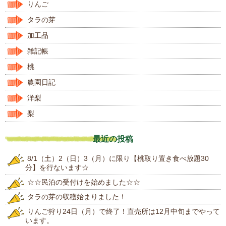
りんご
タラの芽
加工品
雑記帳
桃
農園日記
洋梨
梨
最近の投稿
8/1（土）2（日）3（月）に限り【桃取り置き食べ放題30
分】を行ないます☆
☆☆民泊の受付けを始めました☆☆
タラの芽の収穫始まりました！
りんご狩り24日（月）で終了！直売所は12月中旬までやって
います。