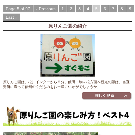
Page 5 of 97
‹ Previous
1
2
3
4
5
6
7
8
9
Last »
原りんご園の紹介
原りんご園は、松川インターから５分。飯田・駒ヶ根方面へ観光の際は、当直
売所に寄って信州のくだものをお土産にいかがでしょうか。